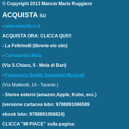
© Copyright 2013 Mancio Mario Ruggiero
ACQUISTA
SU
-
www.ilmiolibro.it
ACQUISTA ORA: CLICCA QUI!!!
-
La Feltrinelli
(librerie e/o sito)
-
Cartolandia Mola
(Via S.Chiara, 5 - Mola di Bari)
-
Francesco Basile Strumenti Musicali
(Via Matteotti, 14 - Taranto )
-
Stores esterni
(amazon,Apple, Kobo, ecc.)
(versione cartacea
Isbn: 9788891066589
ebook
Isbn: 9788891066824)
CLICCA "MI PIACE"
sulla pagina: