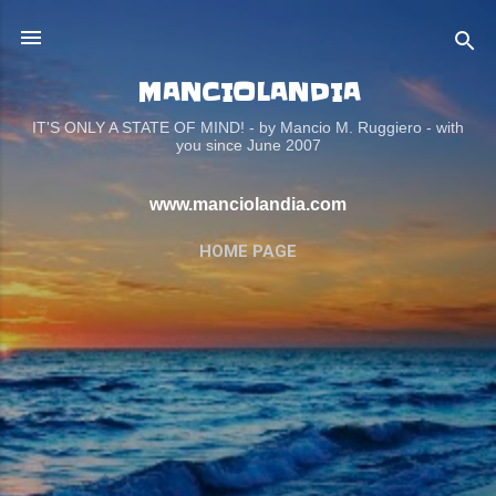
Passa ai contenuti principali
MANCIOLANDIA
IT'S ONLY A STATE OF MIND! - by Mancio M. Ruggiero - with
you since June 2007
www.manciolandia.com
HOME PAGE