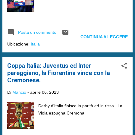
Posta un commento
CONTINUA A LEGGERE
Ubicazione:
Italia
Coppa Italia: Juventus ed Inter
pareggiano, la Fiorentina vince con la
Cremonese.
Di
Mancio
-
aprile 06, 2023
Derby d'Italia finisce in parità ed in rissa. La
Viola espugna Cremona.