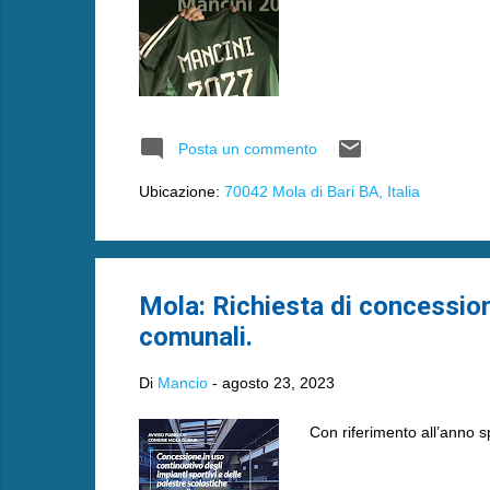
Posta un commento
Ubicazione:
70042 Mola di Bari BA, Italia
Mola: Richiesta di concession
comunali.
Di
Mancio
-
agosto 23, 2023
Con riferimento all’anno 