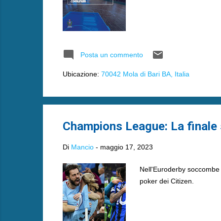
Posta un commento
Ubicazione:
70042 Mola di Bari BA, Italia
Champions League: La finale s
Di
Mancio
-
maggio 17, 2023
Nell'Euroderby soccombe il
poker dei Citizen.