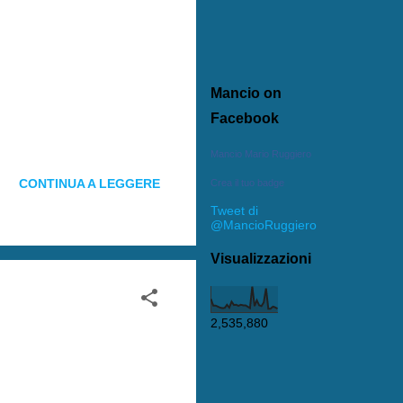
Mancio on
Facebook
Mancio Mario Ruggiero
CONTINUA A LEGGERE
Crea il tuo badge
Tweet di
@MancioRuggiero
Visualizzazioni
2,535,880