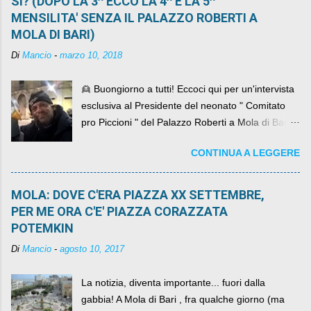
SI? (DOPO LA 3^ ECCO LA 4^ E LA 5^
MENSILITA' SENZA IL PALAZZO ROBERTI A
MOLA DI BARI)
Di
Mancio
-
marzo 10, 2018
👱 Buongiorno a tutti! Eccoci qui per un'intervista
esclusiva al Presidente del neonato " Comitato
pro Piccioni " del Palazzo Roberti a Mola di Bari ,
abbiamo l'onore di avere con noi il ... non so
CONTINUA A LEGGERE
come definirlo... signor?....
MOLA: DOVE C'ERA PIAZZA XX SETTEMBRE,
PER ME ORA C'E' PIAZZA CORAZZATA
POTEMKIN
Di
Mancio
-
agosto 10, 2017
La notizia, diventa importante... fuori dalla
gabbia! A Mola di Bari , fra qualche giorno (ma