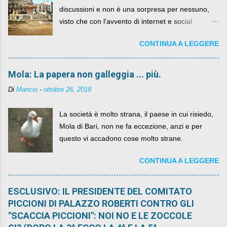
discussioni e non è una sorpresa per nessuno,
visto che con l'avvento di internet e social
networks da qualche anno ognuno può dire la
CONTINUA A LEGGERE
sua lasciandone anche traccia scritta nel web.
Mola: La papera non galleggia ... più.
Di
Mancio
-
ottobre 26, 2018
La società è molto strana, il paese in cui risiedo,
Mola di Bari, non ne fa eccezione, anzi e per
questo vi accadono cose molto strane.
CONTINUA A LEGGERE
ESCLUSIVO: IL PRESIDENTE DEL COMITATO
PICCIONI DI PALAZZO ROBERTI CONTRO GLI
"SCACCIA PICCIONI": NOI NO E LE ZOCCOLE