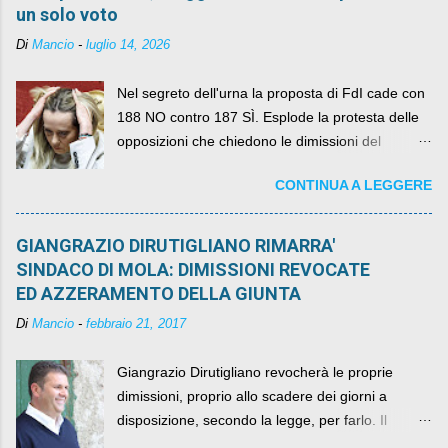
un solo voto
Di
Mancio
-
luglio 14, 2026
Nel segreto dell'urna la proposta di FdI cade con
188 NO contro 187 SÌ. Esplode la protesta delle
opposizioni che chiedono le dimissioni del
governo, mentre la coalizione si spacca sul nodo
CONTINUA A LEGGERE
della legge elettorale
GIANGRAZIO DIRUTIGLIANO RIMARRA'
SINDACO DI MOLA: DIMISSIONI REVOCATE
ED AZZERAMENTO DELLA GIUNTA
Di
Mancio
-
febbraio 21, 2017
Giangrazio Dirutigliano revocherà le proprie
dimissioni, proprio allo scadere dei giorni a
disposizione, secondo la legge, per farlo. Il
sindaco rimarrà al suo posto, con buona pace di