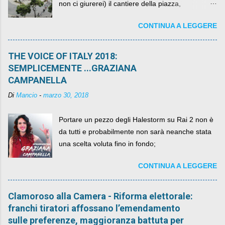
non ci giurerei) il cantiere della piazza,
scandalosamente contenente la stessa per intero
CONTINUA A LEGGERE
per un numero esorbitante di mesi, non ci sarà
più. C'era una volta Piazza XX Settembre ,
THE VOICE OF ITALY 2018:
SEMPLICEMENTE ...GRAZIANA
CAMPANELLA
Di
Mancio
-
marzo 30, 2018
Portare un pezzo degli Halestorm su Rai 2 non è
da tutti e probabilmente non sarà neanche stata
una scelta voluta fino in fondo;
CONTINUA A LEGGERE
Clamoroso alla Camera - Riforma elettorale:
franchi tiratori affossano l’emendamento
sulle preferenze, maggioranza battuta per