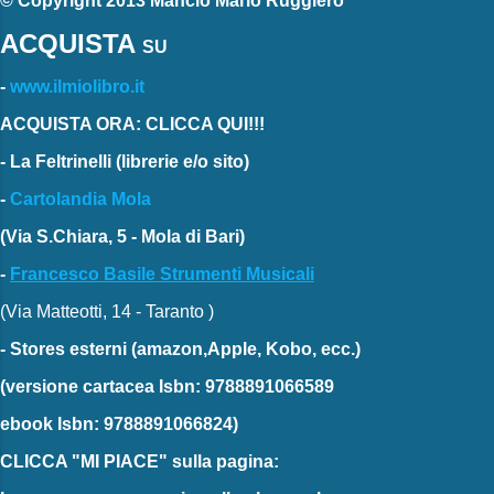
© Copyright 2013 Mancio Mario Ruggiero
ACQUISTA
SU
-
www.ilmiolibro.it
ACQUISTA ORA: CLICCA QUI!!!
-
La Feltrinelli
(librerie e/o sito)
-
Cartolandia Mola
(Via S.Chiara, 5 - Mola di Bari)
-
Francesco Basile Strumenti Musicali
(Via Matteotti, 14 - Taranto )
-
Stores esterni
(amazon,Apple, Kobo, ecc.)
(versione cartacea
Isbn: 9788891066589
ebook
Isbn: 9788891066824)
CLICCA "MI PIACE"
sulla pagina: