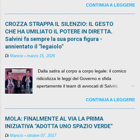
CONTINUA A LEGGERE
quelli che si auspicavano il contrario.
CROZZA STRAPPA IL SILENZIO: IL GESTO
CHE HA UMILIATO IL POTERE IN DIRETTA.
Salvini fa sempre la sua porca figura -
annientato il "legaiolo"
Di
Mancio
-
marzo 15, 2026
​ Dalla satira al corpo a corpo legale: il comico
ridicolizza le leggi del Governo e sfida
apertamente il team di avvocati di Salvini,
diventando il simbolo della resistenza civile.
CONTINUA A LEGGERE
MOLA: FINALMENTE AL VIA LA PRIMA
INIZIATIVA "ADOTTA UNO SPAZIO VERDE"
Di
Mancio
-
ottobre 07, 2017