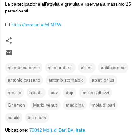
La partecipazione all'attività è gratuita e riservata a massimo 25
partecipanti.
👉🏻
https://shorturl.at/yLMTW
alberto camerini
albo pretorio
alieno
antifascismo
antonio cassano
antonio stornaiolo
apleti onlus
arezzo
bitonto
cav
dup
emilio solfrizzi
Ghemon
Mario Venuti
medicina
mola di bari
sanità
toti e tata
Ubicazione:
70042 Mola di Bari BA, Italia