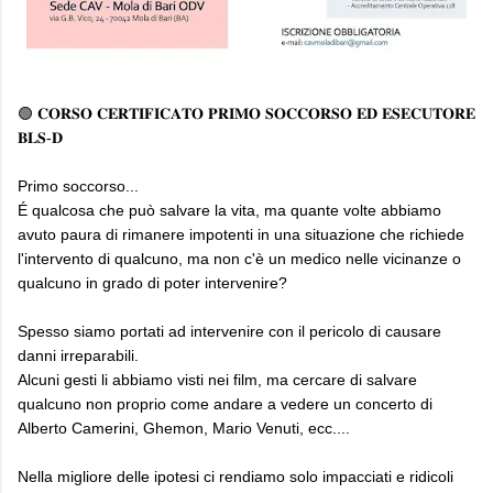
🟢 𝐂𝐎𝐑𝐒𝐎 𝐂𝐄𝐑𝐓𝐈𝐅𝐈𝐂𝐀𝐓𝐎 𝐏𝐑𝐈𝐌𝐎 𝐒𝐎𝐂𝐂𝐎𝐑𝐒𝐎 𝐄𝐃 𝐄𝐒𝐄𝐂𝐔𝐓𝐎𝐑𝐄
𝐁𝐋𝐒-𝐃
Primo soccorso...
É qualcosa che può salvare la vita, ma quante volte abbiamo
avuto paura di rimanere impotenti in una situazione che richiede
l'intervento di qualcuno, ma non c'è un medico nelle vicinanze o
qualcuno in grado di poter intervenire?
Spesso siamo portati ad intervenire con il pericolo di causare
danni irreparabili.
Alcuni gesti li abbiamo visti nei film, ma cercare di salvare
qualcuno non proprio come andare a vedere un concerto di
Alberto Camerini, Ghemon, Mario Venuti, ecc....
Nella migliore delle ipotesi ci rendiamo solo impacciati e ridicoli