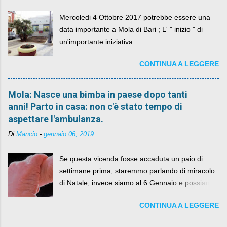
Mercoledi 4 Ottobre 2017 potrebbe essere una
data importante a Mola di Bari ; L' " inizio " di
un'importante iniziativa
CONTINUA A LEGGERE
Mola: Nasce una bimba in paese dopo tanti
anni! Parto in casa: non c'è stato tempo di
aspettare l'ambulanza.
Di
Mancio
-
gennaio 06, 2019
Se questa vicenda fosse accaduta un paio di
settimane prima, staremmo parlando di miracolo
di Natale, invece siamo al 6 Gennaio e possiamo
fare anche battute sulla rivalità tra Babbo Natale
CONTINUA A LEGGERE
e la Befana, visto il lieto epilogo della vicenda.