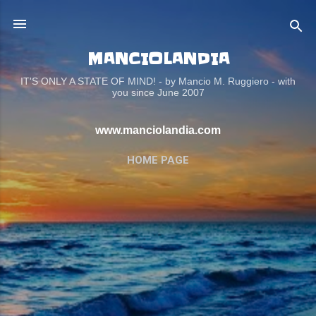
Passa ai contenuti principali
MANCIOLANDIA
IT'S ONLY A STATE OF MIND! - by Mancio M. Ruggiero - with
you since June 2007
www.manciolandia.com
HOME PAGE