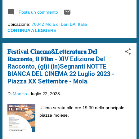
Posta un commento
Ubicazione:
70042 Mola di Bari BA, Italia
CONTINUA A LEGGERE
𝐅𝐞𝐬𝐭𝐢𝐯𝐚𝐥 𝐂𝐢𝐧𝐞𝐦𝐚&𝐋𝐞𝐭𝐭𝐞𝐫𝐚𝐭𝐮𝐫𝐚 𝐃𝐞𝐥
𝐑𝐚𝐜𝐜𝐨𝐧𝐭𝐨, 𝐢𝐥 𝐅𝐢𝐥𝐦 - XIV Edizione Del
Racconto, (gl)i (in)Segnanti NOTTE
BIANCA DEL CINEMA 22 Luglio 2023 -
Piazza XX Settembre - Mola.
Di
Mancio
-
luglio 22, 2023
Ultima serata alle ore 19:30 nella principale
piazza molese.