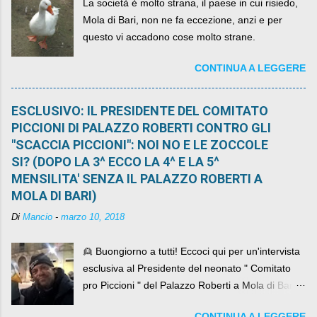
La società è molto strana, il paese in cui risiedo,
Mola di Bari, non ne fa eccezione, anzi e per
questo vi accadono cose molto strane.
CONTINUA A LEGGERE
ESCLUSIVO: IL PRESIDENTE DEL COMITATO
PICCIONI DI PALAZZO ROBERTI CONTRO GLI
"SCACCIA PICCIONI": NOI NO E LE ZOCCOLE
SI? (DOPO LA 3^ ECCO LA 4^ E LA 5^
MENSILITA' SENZA IL PALAZZO ROBERTI A
MOLA DI BARI)
Di
Mancio
-
marzo 10, 2018
👱 Buongiorno a tutti! Eccoci qui per un'intervista
esclusiva al Presidente del neonato " Comitato
pro Piccioni " del Palazzo Roberti a Mola di Bari ,
abbiamo l'onore di avere con noi il ... non so
CONTINUA A LEGGERE