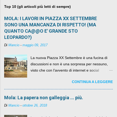
Top 10 (gli articoli più letti di sempre)
MOLA: I LAVORI IN PIAZZA XX SETTEMBRE
SONO UNA MANCANZA DI RISPETTO! (MA
QUANTO CA@@O E' GRANDE STO
LEOPARDO?)
Di
Mancio
-
maggio 09, 2017
La nuova Piazza XX Settembre è una fucina di
discussioni e non è una sorpresa per nessuno,
visto che con l'avvento di internet e social
networks da qualche anno ognuno può dire la
CONTINUA A LEGGERE
sua lasciandone anche traccia scritta nel web.
Mola: La papera non galleggia ... più.
Di
Mancio
-
ottobre 26, 2018