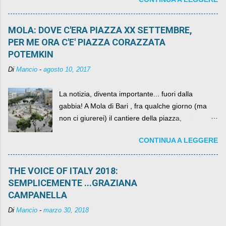
come definirlo... signor?....
MOLA: DOVE C'ERA PIAZZA XX SETTEMBRE,
PER ME ORA C'E' PIAZZA CORAZZATA
POTEMKIN
Di
Mancio
-
agosto 10, 2017
La notizia, diventa importante... fuori dalla
gabbia! A Mola di Bari , fra qualche giorno (ma
non ci giurerei) il cantiere della piazza,
scandalosamente contenente la stessa per intero
CONTINUA A LEGGERE
per un numero esorbitante di mesi, non ci sarà
più. C'era una volta Piazza XX Settembre ,
THE VOICE OF ITALY 2018:
SEMPLICEMENTE ...GRAZIANA
CAMPANELLA
Di
Mancio
-
marzo 30, 2018