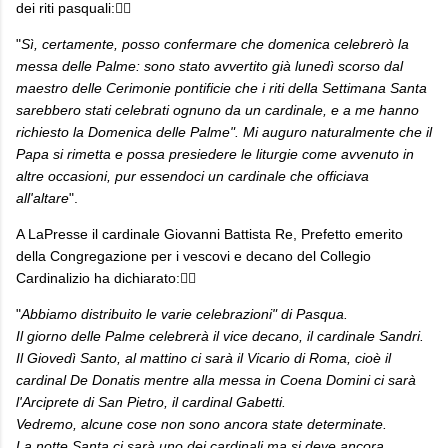
dei riti pasquali:👇🏻
"
Sì, certamente, posso confermare che domenica celebrerò la
messa delle Palme: sono stato avvertito già lunedì scorso dal
maestro delle Cerimonie pontificie che i riti della Settimana Santa
sarebbero stati celebrati ognuno da un cardinale, e a me hanno
richiesto la Domenica delle Palme". Mi auguro naturalmente che il
Papa si rimetta e possa presiedere le liturgie come avvenuto in
altre occasioni, pur essendoci un cardinale che officiava
all'altare
".
A LaPresse il cardinale Giovanni Battista Re, Prefetto emerito
della Congregazione per i vescovi e decano del Collegio
Cardinalizio ha dichiarato:👇🏻
"
Abbiamo distribuito le varie celebrazioni" di Pasqua.
Il giorno delle Palme celebrerà il vice decano, il cardinale Sandri.
Il Giovedì Santo, al mattino ci sarà il Vicario di Roma, cioè il
cardinal De Donatis mentre alla messa in Coena Domini ci sarà
l'Arciprete di San Pietro, il cardinal Gabetti.
Vedremo, alcune cose non sono ancora state determinate.
La notte Santa ci sarà uno dei cardinali ma si deve ancora