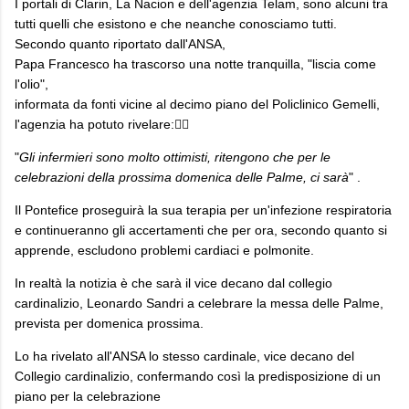
I portali di Clarin, La Nacion e dell'agenzia Telam, sono alcuni tra
tutti quelli che esistono e che neanche conosciamo tutti.
Secondo quanto riportato dall'ANSA,
Papa Francesco ha trascorso una notte tranquilla, "liscia come
l'olio",
informata da fonti vicine al decimo piano del Policlinico Gemelli,
l'agenzia ha potuto rivelare:👇🏻
"
Gli infermieri sono molto ottimisti, ritengono che per le
celebrazioni della prossima domenica delle Palme, ci sarà
" .
Il Pontefice proseguirà la sua terapia per un'infezione respiratoria
e continueranno gli accertamenti che per ora, secondo quanto si
apprende, escludono problemi cardiaci e polmonite.
In realtà la notizia è che sarà il vice decano dal collegio
cardinalizio, Leonardo Sandri a celebrare la messa delle Palme,
prevista per domenica prossima.
Lo ha rivelato all'ANSA lo stesso cardinale, vice decano del
Collegio cardinalizio, confermando così la predisposizione di un
piano per la celebrazione