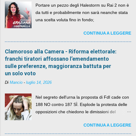
Portare un pezzo degli Halestorm su Rai 2 non è
da tutti e probabilmente non sarà neanche stata
una scelta voluta fino in fondo;
CONTINUA A LEGGERE
Clamoroso alla Camera - Riforma elettorale:
franchi tiratori affossano l’emendamento
sulle preferenze, maggioranza battuta per
un solo voto
Di
Mancio
-
luglio 14, 2026
Nel segreto dell'urna la proposta di FdI cade con
188 NO contro 187 SÌ. Esplode la protesta delle
opposizioni che chiedono le dimissioni del
governo, mentre la coalizione si spacca sul nodo
CONTINUA A LEGGERE
della legge elettorale