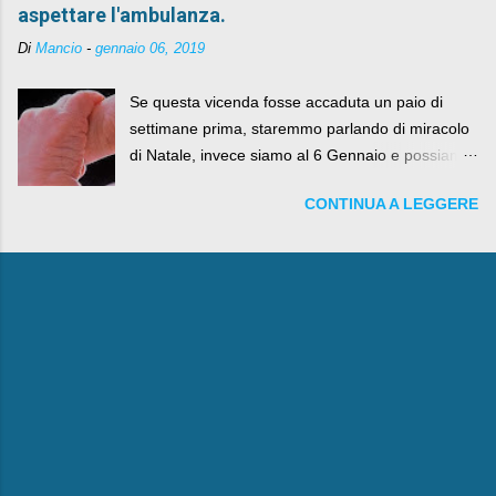
aspettare l'ambulanza.
Di
Mancio
-
gennaio 06, 2019
Se questa vicenda fosse accaduta un paio di
settimane prima, staremmo parlando di miracolo
di Natale, invece siamo al 6 Gennaio e possiamo
fare anche battute sulla rivalità tra Babbo Natale
CONTINUA A LEGGERE
e la Befana, visto il lieto epilogo della vicenda.