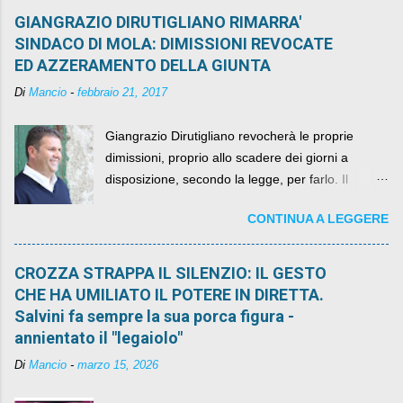
GIANGRAZIO DIRUTIGLIANO RIMARRA'
SINDACO DI MOLA: DIMISSIONI REVOCATE
ED AZZERAMENTO DELLA GIUNTA
Di
Mancio
-
febbraio 21, 2017
Giangrazio Dirutigliano revocherà le proprie
dimissioni, proprio allo scadere dei giorni a
disposizione, secondo la legge, per farlo. Il
sindaco rimarrà al suo posto, con buona pace di
CONTINUA A LEGGERE
quelli che si auspicavano il contrario.
CROZZA STRAPPA IL SILENZIO: IL GESTO
CHE HA UMILIATO IL POTERE IN DIRETTA.
Salvini fa sempre la sua porca figura -
annientato il "legaiolo"
Di
Mancio
-
marzo 15, 2026