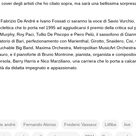
 cover degli artisti che ho citato sopra, ma sarà una bellissima sorpres
, Fabrizio De André e Ivano Fossati ci saranno la voce di Savio Vurchio
eclettica che lo porta nel 1995 ad aggiudicarsi il premio della critica sul
 Murphy, Roy Paci, Tullio De Piscopo e Piero Pelù, il sassofono di Gianni
orio di Bari, perfezionamento con Marienthal, Girotto, Snaidero, Cisi,
uchable Big Band, Maxima Orchestra, Metropolitan MusicArt Orchestra,
Lauro, e il pianoforte di Bruno Montrone, pianista, organista e compositor
sola, Barry Harris e Nico Marziliano, una carriera che lo porta a calcar
ività da didatta impegnato e appassionato.
 de andrè
Fernando Alonso
Frederic Vasseur
Litfiba
live