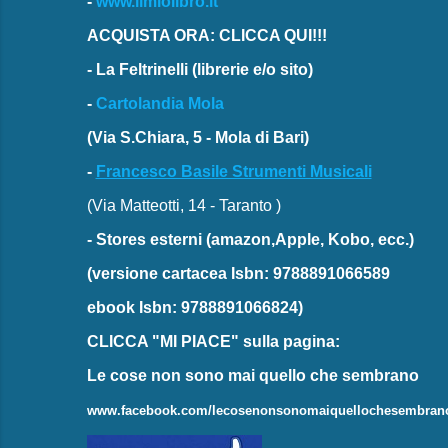
-
www.ilmiolibro.it
ACQUISTA ORA: CLICCA QUI!!!
-
La Feltrinelli
(librerie e/o sito)
-
Cartolandia Mola
(Via S.Chiara, 5 - Mola di Bari)
-
Francesco Basile Strumenti Musicali
(Via Matteotti, 14 - Taranto )
-
Stores esterni
(amazon,Apple, Kobo, ecc.)
(versione cartacea
Isbn: 9788891066589
ebook
Isbn: 9788891066824)
CLICCA "MI PIACE"
sulla pagina:
Le cose non sono mai quello che sembrano
www.facebook.com/lecosenonsonomaiquellochesembran