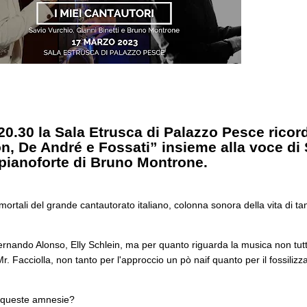
20.30 la Sala Etrusca di Palazzo Pesce ricord
n, De André e Fossati” insieme alla voce di 
l pianoforte di Bruno Montrone.
ortali del grande cantautorato italiano, colonna sonora della vita di ta
 Fernando Alonso, Elly Schlein, ma per quanto riguarda la musica non tu
acciolla, non tanto per l'approccio un pò naif quanto per il fossilizzars
da queste amnesie?