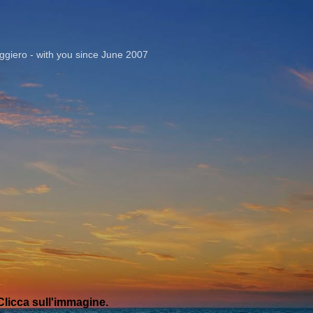
Passa ai contenuti principali
giero - with you since June 2007
licca sull'immagine.