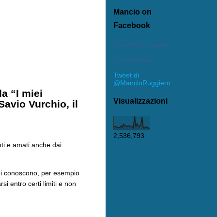
Mancio on
Facebook
Mancio Mario Ruggiero
Crea il tuo badge
Tweet di
@MancioRuggiero
a “I miei
Visualizzazioni
Savio Vurchio, il
2,536,793
nti e amati anche dai
tti conoscono, per esempio
i entro certi limiti e non