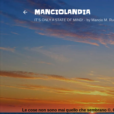
MANCIOLANDIA
IT'S ONLY A STATE OF MIND! - by Mancio M. Rug
Le cose non sono mai quello che sembrano ©. C