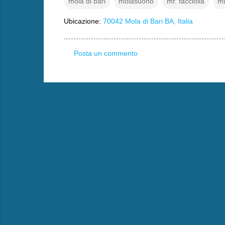
mola di bari
molasuono
mr. facciolla
mu
Ubicazione:
70042 Mola di Bari BA, Italia
Posta un commento
C
o
m
m
e
n
t
i