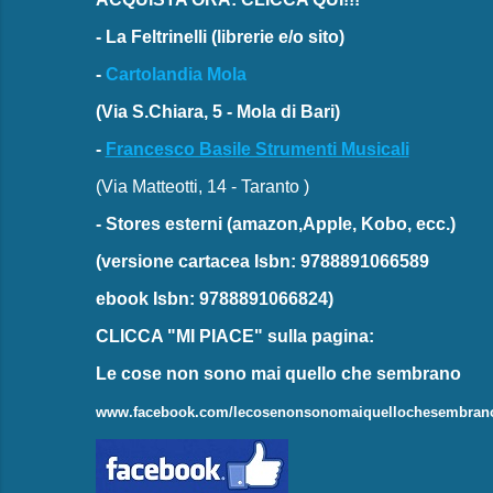
-
La Feltrinelli
(librerie e/o sito)
-
Cartolandia Mola
(Via S.Chiara, 5 - Mola di Bari)
-
Francesco Basile Strumenti Musicali
(Via Matteotti, 14 - Taranto )
-
Stores esterni
(amazon,Apple, Kobo, ecc.)
(versione cartacea
Isbn: 9788891066589
ebook
Isbn: 9788891066824)
CLICCA "MI PIACE"
sulla pagina:
Le cose non sono mai quello che sembrano
www.facebook.com/lecosenonsonomaiquellochesembran