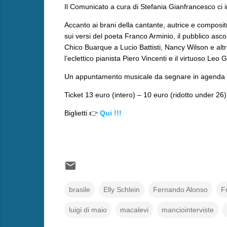
Il Comunicato a cura di Stefania Gianfrancesco ci in
Accanto ai brani della cantante, autrice e compositr
sui versi del poeta Franco Arminio, il pubblico ascol
Chico Buarque a Lucio Battisti, Nancy Wilson e altri
l’eclettico pianista Piero Vincenti e il virtuoso Leo 
Un appuntamento musicale da segnare in agenda per
Ticket 13 euro (intero) – 10 euro (ridotto under 26)
Biglietti 👉
Qui !!!
brasile
Elly Schlein
Fernando Alonso
F
luigi di maio
macalevi
manciointerviste