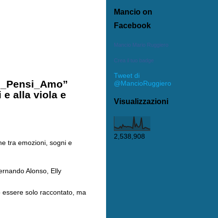
Mancio on
Facebook
Mancio Mario Ruggiero
Crea il tuo badge
Tweet di
“Ci_Pensi_Amo”
@MancioRuggiero
 e alla viola e
Visualizzazioni
2,538,908
che tra emozioni, sogni e
ernando Alonso, Elly
ò essere solo raccontato, ma