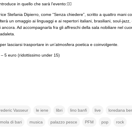
troduce in quello che sarà l'evento:👇🏻
ice Stefania Dipierro, come “Senza chiedere”, scritto a quattro mani con
terà un omaggio ai linguaggi e ai repertori italiani, brasiliani, soul-jazz
 ancora. Ad accompagnarla fra gli affreschi della sala nobiliare nel cuo
Gadaleta.
 lasciarsi trasportare in un’atmosfera poetica e coinvolgente.
 – 5 euro (ridottissimo under 15)
rederic Vasseur
le iene
libri
lino banfi
live
loredana ber
mola di bari
musica
palazzo pesce
PFM
pop
rock