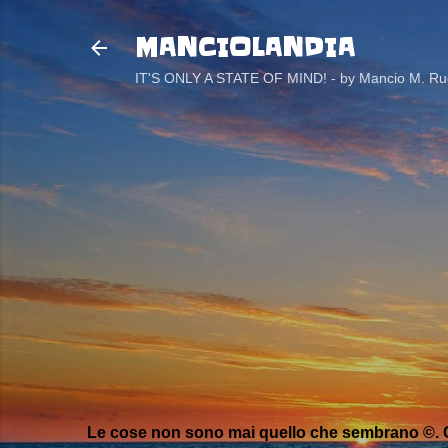
MANCIOLANDIA
IT'S ONLY A STATE OF MIND! - by Mancio M. Rug
Le cose non sono mai quello che sembrano ©. C