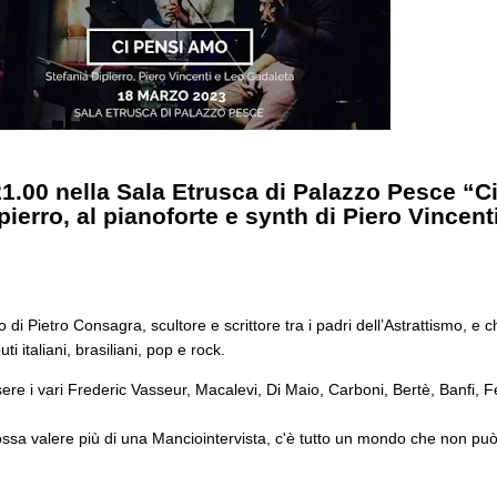
21.00 nella Sala Etrusca di Palazzo Pesce 
ierro, al pianoforte e synth di Piero Vincenti
o di Pietro Consagra, scultore e scrittore tra i padri dell’Astrattismo, e 
ti italiani, brasiliani, pop e rock.
e i vari Frederic Vasseur, Macalevi, Di Maio, Carboni, Bertè, Banfi, F
ossa valere più di una Manciointervista, c'è tutto un mondo che non pu