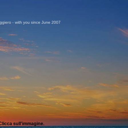
Passa ai contenuti principali
giero - with you since June 2007
licca sull'immagine.