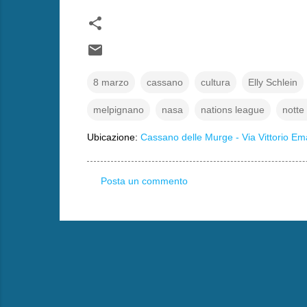
8 marzo
cassano
cultura
Elly Schlein
melpignano
nasa
nations league
notte 
Ubicazione:
Cassano delle Murge - Via Vittorio Ema
Posta un commento
C
o
m
m
e
n