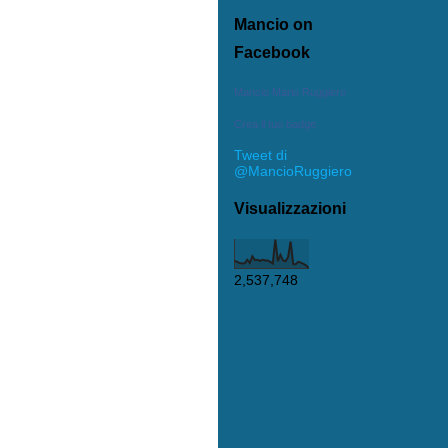
Mancio on
Facebook
Mancio Mario Ruggiero
Crea il tuo badge
Tweet di
@MancioRuggiero
Visualizzazioni
2,537,748