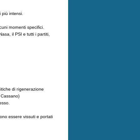
 più intensi.
cuni momenti specifici.
, il PSI e tutti i partiti,
tiche di rigenerazione
di Cassano)
esso.
no essere vissuti e portati