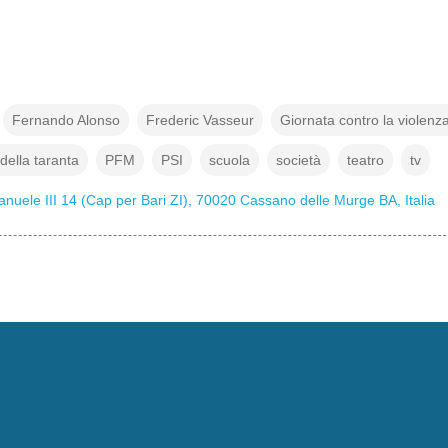
Fernando Alonso
Frederic Vasseur
Giornata contro la violenz
della taranta
PFM
PSI
scuola
società
teatro
tv
nuele III 14 (Cap per Bari ZI), 70020 Cassano delle Murge BA, Italia