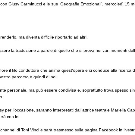
di con Giusy Carminucci e le sue ‘Geografie Emozionali’, mercoledì 15 m
derlo, ma diventa difficile riportarlo ad altri.
ere la traduzione a parole di quello che si prova nei vari momenti della
ore il filo conduttore che anima quest'opera e ci conduce alla ricerca di
ostro percorso e quindi di noi.
nte personale, ma può essere condivisa e, soprattutto trova spesso sim
o.
sy per l’occasione, saranno interpretati dall’attrice teatrale Mariella Ca
rà con lei.
iachannel di Toni Vinci e sarà trasmesso sulla pagina Facebook in livest