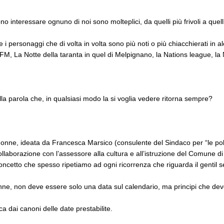
 interessare ognuno di noi sono molteplici, da quelli più frivoli a quelli
 personaggi che di volta in volta sono più noti o più chiacchierati in al
 La Notte della taranta in quel di Melpignano, la Nations league, la Nasa
a parola che, in qualsiasi modo la si voglia vedere ritorna sempre?
donne, ideata da Francesca Marsico (consulente del Sindaco per “le poli
n collaborazione con l’assessore alla cultura e all’istruzione del Comune 
oncetto che spesso ripetiamo ad ogni ricorrenza che riguarda il gentil s
nne, non deve essere solo una data sul calendario, ma principi che devo
dai canoni delle date prestabilite.