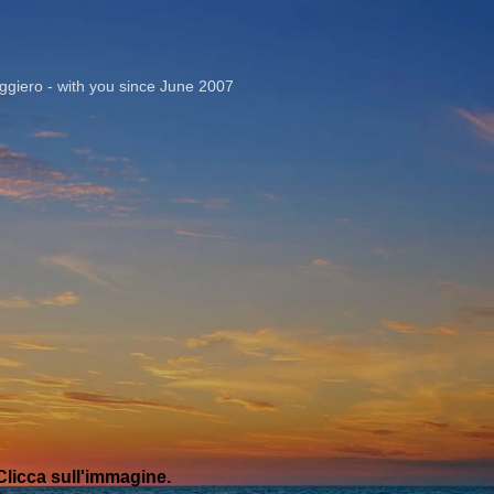
Passa ai contenuti principali
giero - with you since June 2007
licca sull'immagine.