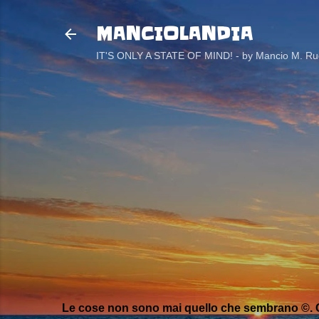
MANCIOLANDIA
IT'S ONLY A STATE OF MIND! - by Mancio M. Rug
Le cose non sono mai quello che sembrano ©. C