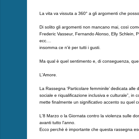
La vita va vissuta a 360° a gli argomenti che possono
Di solito gli argomenti non mancano mai, così come i
Frederic Vasseur, Fernando Alonso, Elly Schlein, PFM,
ecc....
insomma ce n'è per tutti i gusti.
Ma qual è quel sentimento e, di conseguenza, quell
L'Amore.
La Rassegna ‘Particolare femminile’ dedicata alle 
sociale e riqualificazione inclusiva e culturale”, i
mette finalmente un significativo accento su quel c
L'8 Marzo o la Giornata contro la violenza sulle do
avanti tutto l'anno.
Ecco perchè è importante che questa rassegna esca 