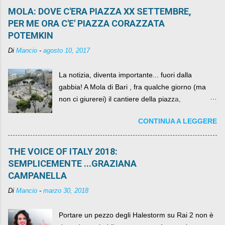
MOLA: DOVE C'ERA PIAZZA XX SETTEMBRE,
PER ME ORA C'E' PIAZZA CORAZZATA
POTEMKIN
Di
Mancio
-
agosto 10, 2017
La notizia, diventa importante... fuori dalla
gabbia! A Mola di Bari , fra qualche giorno (ma
non ci giurerei) il cantiere della piazza,
scandalosamente contenente la stessa per intero
CONTINUA A LEGGERE
per un numero esorbitante di mesi, non ci sarà
più. C'era una volta Piazza XX Settembre ,
THE VOICE OF ITALY 2018:
SEMPLICEMENTE ...GRAZIANA
CAMPANELLA
Di
Mancio
-
marzo 30, 2018
Portare un pezzo degli Halestorm su Rai 2 non è