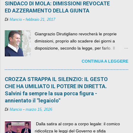
SINDACO DI MOLA: DIMISSIONI REVOCATE
ED AZZERAMENTO DELLA GIUNTA
Di
Mancio
-
febbraio 21, 2017
Giangrazio Dirutigliano revocherà le proprie
dimissioni, proprio allo scadere dei giorni a
disposizione, secondo la legge, per farlo. Il
sindaco rimarrà al suo posto, con buona pace di
CONTINUA A LEGGERE
quelli che si auspicavano il contrario.
CROZZA STRAPPA IL SILENZIO: IL GESTO
CHE HA UMILIATO IL POTERE IN DIRETTA.
Salvini fa sempre la sua porca figura -
annientato il "legaiolo"
Di
Mancio
-
marzo 15, 2026
​ Dalla satira al corpo a corpo legale: il comico
ridicolizza le leggi del Governo e sfida