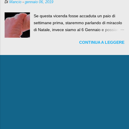
Di
Mancio
-
gennaio 06, 2019
Se questa vicenda fosse accaduta un paio di
settimane prima, staremmo parlando di miracolo
di Natale, invece siamo al 6 Gennaio e possiamo
fare anche battute sulla rivalità tra Babbo Natale
CONTINUA A LEGGERE
e la Befana, visto il lieto epilogo della vicenda.