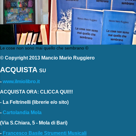
Le cose non sono mai quello che sembrano ©
© Copyright 2013 Mancio Mario Ruggiero
ACQUISTA
SU
-
www.ilmiolibro.it
ACQUISTA ORA: CLICCA QUI!!!
-
La Feltrinelli
(librerie e/o sito)
-
Cartolandia Mola
(Via S.Chiara, 5 - Mola di Bari)
-
Francesco Basile Strumenti Musicali