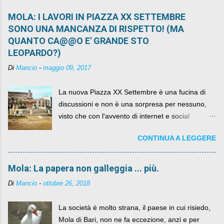
MOLA: I LAVORI IN PIAZZA XX SETTEMBRE
SONO UNA MANCANZA DI RISPETTO! (MA
QUANTO CA@@O E' GRANDE STO
LEOPARDO?)
Di
Mancio
-
maggio 09, 2017
La nuova Piazza XX Settembre è una fucina di
discussioni e non è una sorpresa per nessuno,
visto che con l'avvento di internet e social
networks da qualche anno ognuno può dire la
CONTINUA A LEGGERE
sua lasciandone anche traccia scritta nel web.
Mola: La papera non galleggia ... più.
Di
Mancio
-
ottobre 26, 2018
La società è molto strana, il paese in cui risiedo,
Mola di Bari, non ne fa eccezione, anzi e per