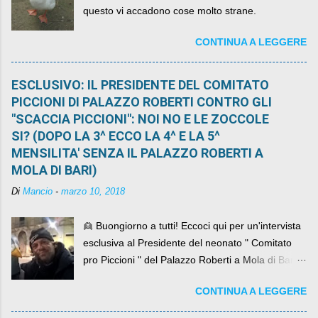
questo vi accadono cose molto strane.
CONTINUA A LEGGERE
ESCLUSIVO: IL PRESIDENTE DEL COMITATO
PICCIONI DI PALAZZO ROBERTI CONTRO GLI
"SCACCIA PICCIONI": NOI NO E LE ZOCCOLE
SI? (DOPO LA 3^ ECCO LA 4^ E LA 5^
MENSILITA' SENZA IL PALAZZO ROBERTI A
MOLA DI BARI)
Di
Mancio
-
marzo 10, 2018
👱 Buongiorno a tutti! Eccoci qui per un'intervista
esclusiva al Presidente del neonato " Comitato
pro Piccioni " del Palazzo Roberti a Mola di Bari ,
abbiamo l'onore di avere con noi il ... non so
CONTINUA A LEGGERE
come definirlo... signor?....