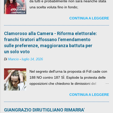
da tutti e probabilmente non sarà neanche stata
una scelta voluta fino in fondo;
CONTINUA A LEGGERE
Clamoroso alla Camera - Riforma elettorale:
franchi tiratori affossano l’emendamento
sulle preferenze, maggioranza battuta per
un solo voto
Di
Mancio
-
luglio 14, 2026
Nel segreto dell'urna la proposta di FdI cade con
188 NO contro 187 SÌ. Esplode la protesta delle
opposizioni che chiedono le dimissioni del
governo, mentre la coalizione si spacca sul nodo
CONTINUA A LEGGERE
della legge elettorale
GIANGRAZIO DIRUTIGLIANO RIMARRA'