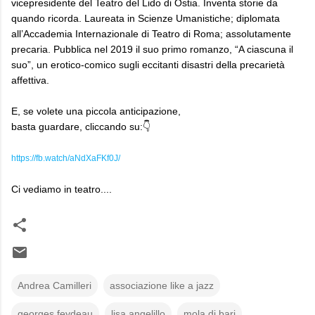
vicepresidente del Teatro del Lido di Ostia. Inventa storie da
quando ricorda. Laureata in Scienze Umanistiche; diplomata
all’Accademia Internazionale di Teatro di Roma; assolutamente
precaria. Pubblica nel 2019 il suo primo romanzo, “A ciascuna il
suo”, un erotico-comico sugli eccitanti disastri della precarietà
affettiva.
E, se volete una piccola anticipazione,
basta guardare, cliccando su:👇
https://fb.watch/aNdXaFKf0J/
Ci vediamo in teatro....
Andrea Camilleri
associazione like a jazz
georges feydeau
lisa angelillo
mola di bari