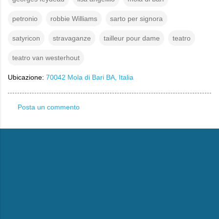
petronio
robbie Williams
sarto per signora
satyricon
stravaganze
tailleur pour dame
teatro
teatro van westerhout
Ubicazione:
70042 Mola di Bari BA, Italia
Posta un commento
C
o
m
m
e
n
t
i