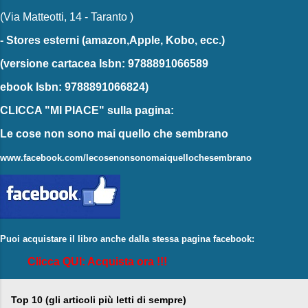
(Via Matteotti, 14 - Taranto )
-
Stores esterni
(amazon,Apple, Kobo, ecc.)
(versione cartacea
Isbn: 9788891066589
ebook
Isbn: 9788891066824)
CLICCA "MI PIACE"
sulla pagina:
Le cose non sono mai quello che sembrano
www.facebook.com/lecosenonsonomaiquellochesembrano
Puoi acquistare il libro anche dalla stessa pagina facebook:
Clicca QUI: Acquista ora !!!
Top 10 (gli articoli più letti di sempre)