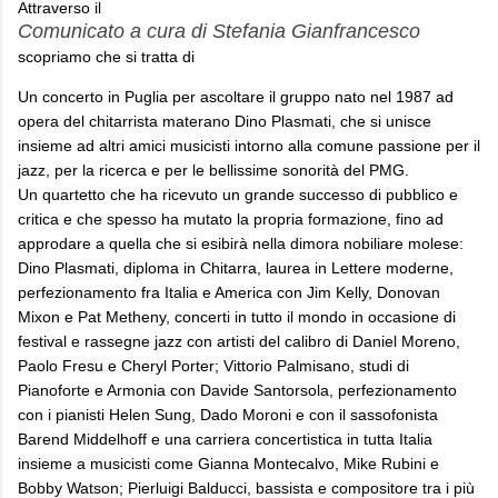
Attraverso il
Comunicato a cura di Stefania Gianfrancesco
scopriamo che si tratta di
Un concerto in Puglia per ascoltare il gruppo nato nel 1987 ad
opera del chitarrista materano Dino Plasmati, che si unisce
insieme ad altri amici musicisti intorno alla comune passione per il
jazz, per la ricerca e per le bellissime sonorità del PMG.
Un quartetto che ha ricevuto un grande successo di pubblico e
critica e che spesso ha mutato la propria formazione, fino ad
approdare a quella che si esibirà nella dimora nobiliare molese:
Dino Plasmati, diploma in Chitarra, laurea in Lettere moderne,
perfezionamento fra Italia e America con Jim Kelly, Donovan
Mixon e Pat Metheny, concerti in tutto il mondo in occasione di
festival e rassegne jazz con artisti del calibro di Daniel Moreno,
Paolo Fresu e Cheryl Porter; Vittorio Palmisano, studi di
Pianoforte e Armonia con Davide Santorsola, perfezionamento
con i pianisti Helen Sung, Dado Moroni e con il sassofonista
Barend Middelhoff e una carriera concertistica in tutta Italia
insieme a musicisti come Gianna Montecalvo, Mike Rubini e
Bobby Watson; Pierluigi Balducci, bassista e compositore tra i più