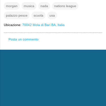
morgan
musica
nada
nations league
palazzo pesce
scuola
usa
Ubicazione:
70042 Mola di Bari BA, Italia
Posta un commento
C
o
m
m
e
n
t
i