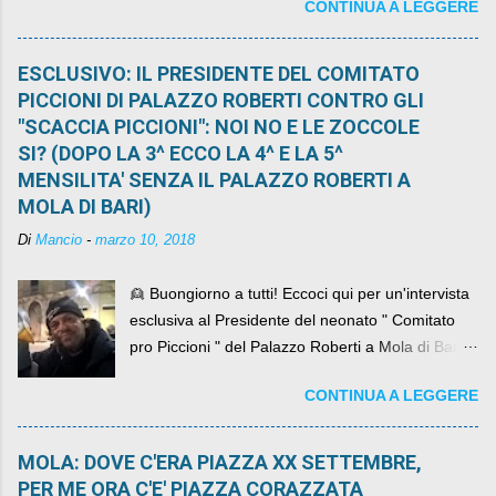
CONTINUA A LEGGERE
ESCLUSIVO: IL PRESIDENTE DEL COMITATO
PICCIONI DI PALAZZO ROBERTI CONTRO GLI
"SCACCIA PICCIONI": NOI NO E LE ZOCCOLE
SI? (DOPO LA 3^ ECCO LA 4^ E LA 5^
MENSILITA' SENZA IL PALAZZO ROBERTI A
MOLA DI BARI)
Di
Mancio
-
marzo 10, 2018
👱 Buongiorno a tutti! Eccoci qui per un'intervista
esclusiva al Presidente del neonato " Comitato
pro Piccioni " del Palazzo Roberti a Mola di Bari ,
abbiamo l'onore di avere con noi il ... non so
CONTINUA A LEGGERE
come definirlo... signor?....
MOLA: DOVE C'ERA PIAZZA XX SETTEMBRE,
PER ME ORA C'E' PIAZZA CORAZZATA