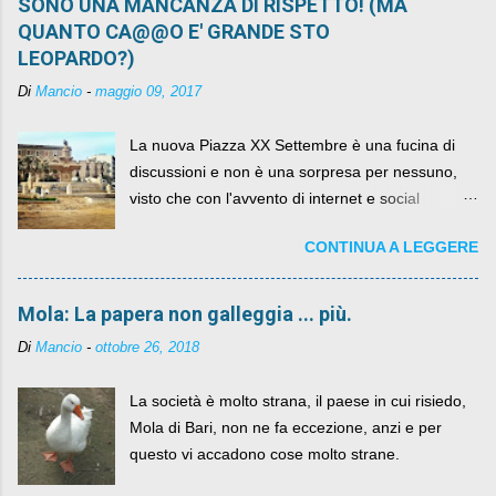
SONO UNA MANCANZA DI RISPETTO! (MA
QUANTO CA@@O E' GRANDE STO
LEOPARDO?)
Di
Mancio
-
maggio 09, 2017
La nuova Piazza XX Settembre è una fucina di
discussioni e non è una sorpresa per nessuno,
visto che con l'avvento di internet e social
networks da qualche anno ognuno può dire la
CONTINUA A LEGGERE
sua lasciandone anche traccia scritta nel web.
Mola: La papera non galleggia ... più.
Di
Mancio
-
ottobre 26, 2018
La società è molto strana, il paese in cui risiedo,
Mola di Bari, non ne fa eccezione, anzi e per
questo vi accadono cose molto strane.