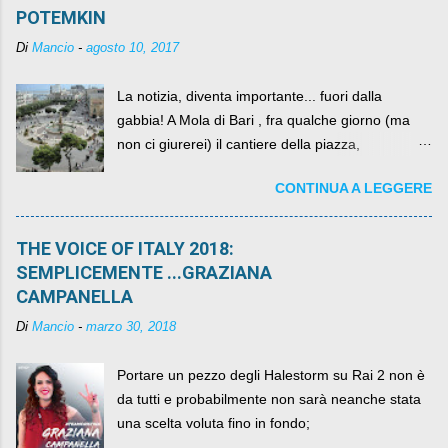
POTEMKIN
Di
Mancio
-
agosto 10, 2017
La notizia, diventa importante... fuori dalla
gabbia! A Mola di Bari , fra qualche giorno (ma
non ci giurerei) il cantiere della piazza,
scandalosamente contenente la stessa per intero
CONTINUA A LEGGERE
per un numero esorbitante di mesi, non ci sarà
più. C'era una volta Piazza XX Settembre ,
THE VOICE OF ITALY 2018:
SEMPLICEMENTE ...GRAZIANA
CAMPANELLA
Di
Mancio
-
marzo 30, 2018
Portare un pezzo degli Halestorm su Rai 2 non è
da tutti e probabilmente non sarà neanche stata
una scelta voluta fino in fondo;