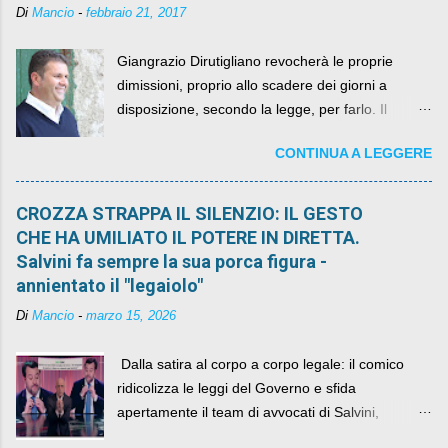
Di
Mancio
-
febbraio 21, 2017
Giangrazio Dirutigliano revocherà le proprie
dimissioni, proprio allo scadere dei giorni a
disposizione, secondo la legge, per farlo. Il
sindaco rimarrà al suo posto, con buona pace di
CONTINUA A LEGGERE
quelli che si auspicavano il contrario.
CROZZA STRAPPA IL SILENZIO: IL GESTO
CHE HA UMILIATO IL POTERE IN DIRETTA.
Salvini fa sempre la sua porca figura -
annientato il "legaiolo"
Di
Mancio
-
marzo 15, 2026
​ Dalla satira al corpo a corpo legale: il comico
ridicolizza le leggi del Governo e sfida
apertamente il team di avvocati di Salvini,
diventando il simbolo della resistenza civile.