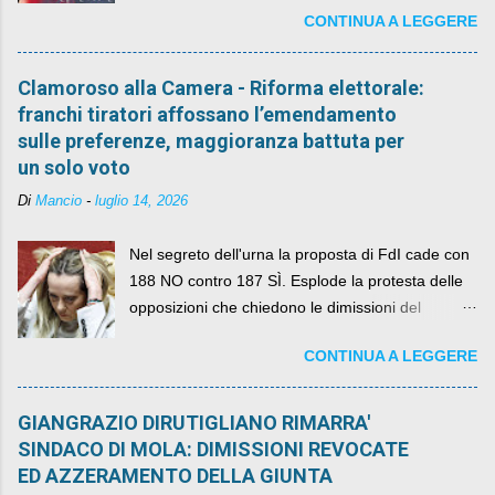
CONTINUA A LEGGERE
Clamoroso alla Camera - Riforma elettorale:
franchi tiratori affossano l’emendamento
sulle preferenze, maggioranza battuta per
un solo voto
Di
Mancio
-
luglio 14, 2026
Nel segreto dell'urna la proposta di FdI cade con
188 NO contro 187 SÌ. Esplode la protesta delle
opposizioni che chiedono le dimissioni del
governo, mentre la coalizione si spacca sul nodo
CONTINUA A LEGGERE
della legge elettorale
GIANGRAZIO DIRUTIGLIANO RIMARRA'
SINDACO DI MOLA: DIMISSIONI REVOCATE
ED AZZERAMENTO DELLA GIUNTA