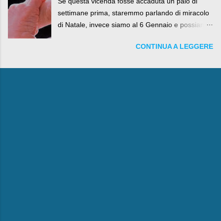
Se questa vicenda fosse accaduta un paio di
settimane prima, staremmo parlando di miracolo
di Natale, invece siamo al 6 Gennaio e possiamo
fare anche battute sulla rivalità tra Babbo Natale
CONTINUA A LEGGERE
e la Befana, visto il lieto epilogo della vicenda.