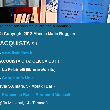
Le cose non sono mai quello che sembrano ©
© Copyright 2013 Mancio Mario Ruggiero
ACQUISTA
SU
-
www.ilmiolibro.it
ACQUISTA ORA: CLICCA QUI!!!
-
La Feltrinelli
(librerie e/o sito)
-
Cartolandia Mola
(Via S.Chiara, 5 - Mola di Bari)
-
Francesco Basile Strumenti Musicali
(Via Matteotti, 14 - Taranto )