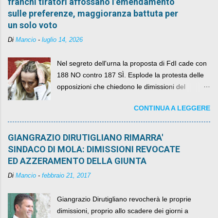
franchi tiratori affossano l’emendamento
sulle preferenze, maggioranza battuta per
un solo voto
Di
Mancio
-
luglio 14, 2026
Nel segreto dell'urna la proposta di FdI cade con
188 NO contro 187 SÌ. Esplode la protesta delle
opposizioni che chiedono le dimissioni del
governo, mentre la coalizione si spacca sul nodo
CONTINUA A LEGGERE
della legge elettorale
GIANGRAZIO DIRUTIGLIANO RIMARRA'
SINDACO DI MOLA: DIMISSIONI REVOCATE
ED AZZERAMENTO DELLA GIUNTA
Di
Mancio
-
febbraio 21, 2017
Giangrazio Dirutigliano revocherà le proprie
dimissioni, proprio allo scadere dei giorni a