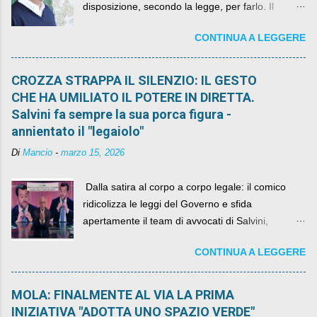
disposizione, secondo la legge, per farlo. Il
sindaco rimarrà al suo posto, con buona pace di
CONTINUA A LEGGERE
quelli che si auspicavano il contrario.
CROZZA STRAPPA IL SILENZIO: IL GESTO
CHE HA UMILIATO IL POTERE IN DIRETTA.
Salvini fa sempre la sua porca figura -
annientato il "legaiolo"
Di
Mancio
-
marzo 15, 2026
​ Dalla satira al corpo a corpo legale: il comico
ridicolizza le leggi del Governo e sfida
apertamente il team di avvocati di Salvini,
diventando il simbolo della resistenza civile.
CONTINUA A LEGGERE
MOLA: FINALMENTE AL VIA LA PRIMA
INIZIATIVA "ADOTTA UNO SPAZIO VERDE"