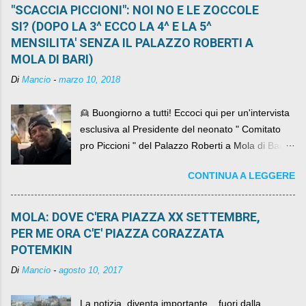
"SCACCIA PICCIONI": NOI NO E LE ZOCCOLE
SI? (DOPO LA 3^ ECCO LA 4^ E LA 5^
MENSILITA' SENZA IL PALAZZO ROBERTI A
MOLA DI BARI)
Di
Mancio
-
marzo 10, 2018
👱 Buongiorno a tutti! Eccoci qui per un'intervista
esclusiva al Presidente del neonato " Comitato
pro Piccioni " del Palazzo Roberti a Mola di Bari ,
abbiamo l'onore di avere con noi il ... non so
CONTINUA A LEGGERE
come definirlo... signor?....
MOLA: DOVE C'ERA PIAZZA XX SETTEMBRE,
PER ME ORA C'E' PIAZZA CORAZZATA
POTEMKIN
Di
Mancio
-
agosto 10, 2017
La notizia, diventa importante... fuori dalla