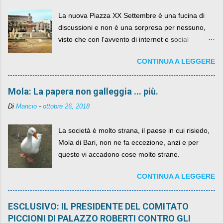
La nuova Piazza XX Settembre è una fucina di
discussioni e non è una sorpresa per nessuno,
visto che con l'avvento di internet e social
networks da qualche anno ognuno può dire la
CONTINUA A LEGGERE
sua lasciandone anche traccia scritta nel web.
Mola: La papera non galleggia ... più.
Di
Mancio
-
ottobre 26, 2018
La società è molto strana, il paese in cui risiedo,
Mola di Bari, non ne fa eccezione, anzi e per
questo vi accadono cose molto strane.
CONTINUA A LEGGERE
ESCLUSIVO: IL PRESIDENTE DEL COMITATO
PICCIONI DI PALAZZO ROBERTI CONTRO GLI