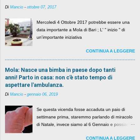
Di
Mancio
-
ottobre 07, 2017
Mercoledi 4 Ottobre 2017 potrebbe essere una
data importante a Mola di Bari ; L' " inizio " di
un'importante iniziativa
CONTINUA A LEGGERE
Mola: Nasce una bimba in paese dopo tanti
anni! Parto in casa: non c'è stato tempo di
aspettare l'ambulanza.
Di
Mancio
-
gennaio 06, 2019
Se questa vicenda fosse accaduta un paio di
settimane prima, staremmo parlando di miracolo
di Natale, invece siamo al 6 Gennaio e possiamo
fare anche battute sulla rivalità tra Babbo Natale
CONTINUA A LEGGERE
e la Befana, visto il lieto epilogo della vicenda.