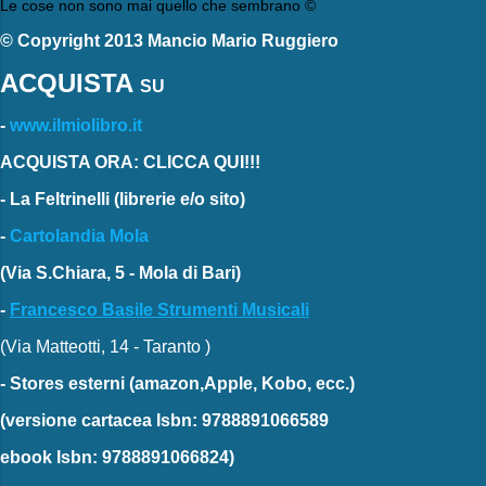
Le cose non sono mai quello che sembrano ©
© Copyright 2013 Mancio Mario Ruggiero
ACQUISTA
SU
-
www.ilmiolibro.it
ACQUISTA ORA: CLICCA QUI!!!
-
La Feltrinelli
(librerie e/o sito)
-
Cartolandia Mola
(Via S.Chiara, 5 - Mola di Bari)
-
Francesco Basile Strumenti Musicali
(Via Matteotti, 14 - Taranto )
-
Stores esterni
(amazon,Apple, Kobo, ecc.)
(versione cartacea
Isbn: 9788891066589
ebook
Isbn: 9788891066824)