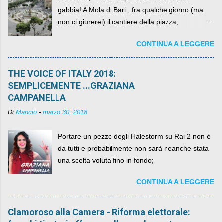
gabbia! A Mola di Bari , fra qualche giorno (ma
non ci giurerei) il cantiere della piazza,
scandalosamente contenente la stessa per intero
CONTINUA A LEGGERE
per un numero esorbitante di mesi, non ci sarà
più. C'era una volta Piazza XX Settembre ,
THE VOICE OF ITALY 2018:
SEMPLICEMENTE ...GRAZIANA
CAMPANELLA
Di
Mancio
-
marzo 30, 2018
Portare un pezzo degli Halestorm su Rai 2 non è
da tutti e probabilmente non sarà neanche stata
una scelta voluta fino in fondo;
CONTINUA A LEGGERE
Clamoroso alla Camera - Riforma elettorale: