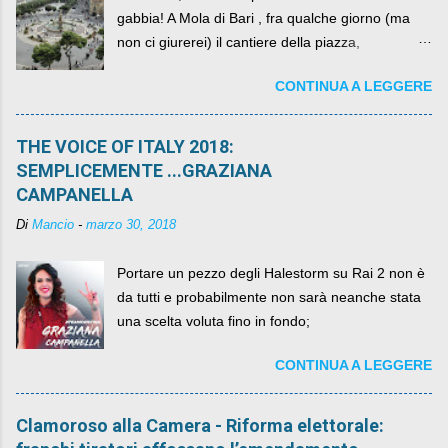
gabbia! A Mola di Bari , fra qualche giorno (ma
non ci giurerei) il cantiere della piazza,
scandalosamente contenente la stessa per intero
CONTINUA A LEGGERE
per un numero esorbitante di mesi, non ci sarà
più. C'era una volta Piazza XX Settembre ,
THE VOICE OF ITALY 2018:
SEMPLICEMENTE ...GRAZIANA
CAMPANELLA
Di
Mancio
-
marzo 30, 2018
Portare un pezzo degli Halestorm su Rai 2 non è
da tutti e probabilmente non sarà neanche stata
una scelta voluta fino in fondo;
CONTINUA A LEGGERE
Clamoroso alla Camera - Riforma elettorale: