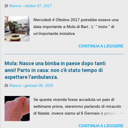
Di
Mancio
-
ottobre 07, 2017
Mercoledi 4 Ottobre 2017 potrebbe essere una
data importante a Mola di Bari ; L' " inizio " di
un'importante iniziativa
CONTINUA A LEGGERE
Mola: Nasce una bimba in paese dopo tanti
anni! Parto in casa: non c'è stato tempo di
aspettare l'ambulanza.
Di
Mancio
-
gennaio 06, 2019
Se questa vicenda fosse accaduta un paio di
settimane prima, staremmo parlando di miracolo
di Natale, invece siamo al 6 Gennaio e possiamo
fare anche battute sulla rivalità tra Babbo Natale
CONTINUA A LEGGERE
e la Befana, visto il lieto epilogo della vicenda.