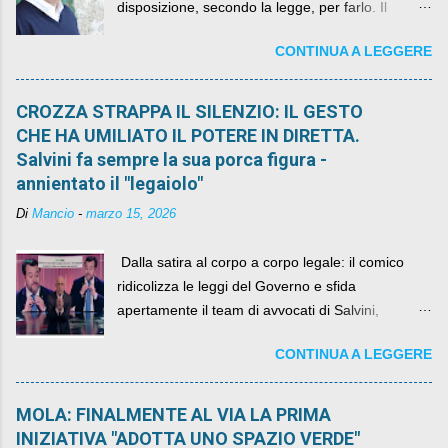
disposizione, secondo la legge, per farlo. Il
sindaco rimarrà al suo posto, con buona pace di
CONTINUA A LEGGERE
quelli che si auspicavano il contrario.
CROZZA STRAPPA IL SILENZIO: IL GESTO
CHE HA UMILIATO IL POTERE IN DIRETTA.
Salvini fa sempre la sua porca figura -
annientato il "legaiolo"
Di
Mancio
-
marzo 15, 2026
​ Dalla satira al corpo a corpo legale: il comico
ridicolizza le leggi del Governo e sfida
apertamente il team di avvocati di Salvini,
diventando il simbolo della resistenza civile.
CONTINUA A LEGGERE
MOLA: FINALMENTE AL VIA LA PRIMA
INIZIATIVA "ADOTTA UNO SPAZIO VERDE"