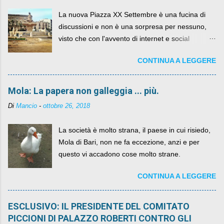
La nuova Piazza XX Settembre è una fucina di
discussioni e non è una sorpresa per nessuno,
visto che con l'avvento di internet e social
networks da qualche anno ognuno può dire la
CONTINUA A LEGGERE
sua lasciandone anche traccia scritta nel web.
Mola: La papera non galleggia ... più.
Di
Mancio
-
ottobre 26, 2018
La società è molto strana, il paese in cui risiedo,
Mola di Bari, non ne fa eccezione, anzi e per
questo vi accadono cose molto strane.
CONTINUA A LEGGERE
ESCLUSIVO: IL PRESIDENTE DEL COMITATO
PICCIONI DI PALAZZO ROBERTI CONTRO GLI