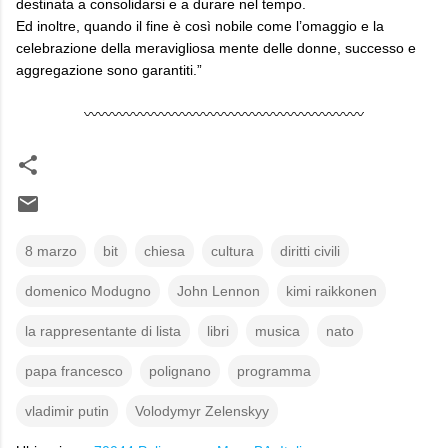
destinata a consolidarsi e a durare nel tempo.
Ed inoltre, quando il fine è così nobile come l’omaggio e la
celebrazione della meravigliosa mente delle donne, successo e
aggregazione sono garantiti.”
〰〰〰〰〰〰〰〰〰〰〰〰〰〰〰〰〰〰〰〰
8 marzo
bit
chiesa
cultura
diritti civili
domenico Modugno
John Lennon
kimi raikkonen
la rappresentante di lista
libri
musica
nato
papa francesco
polignano
programma
vladimir putin
Volodymyr Zelenskyy