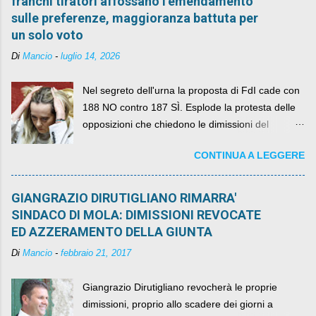
franchi tiratori affossano l’emendamento
sulle preferenze, maggioranza battuta per
un solo voto
Di
Mancio
-
luglio 14, 2026
Nel segreto dell'urna la proposta di FdI cade con
188 NO contro 187 SÌ. Esplode la protesta delle
opposizioni che chiedono le dimissioni del
governo, mentre la coalizione si spacca sul nodo
CONTINUA A LEGGERE
della legge elettorale
GIANGRAZIO DIRUTIGLIANO RIMARRA'
SINDACO DI MOLA: DIMISSIONI REVOCATE
ED AZZERAMENTO DELLA GIUNTA
Di
Mancio
-
febbraio 21, 2017
Giangrazio Dirutigliano revocherà le proprie
dimissioni, proprio allo scadere dei giorni a