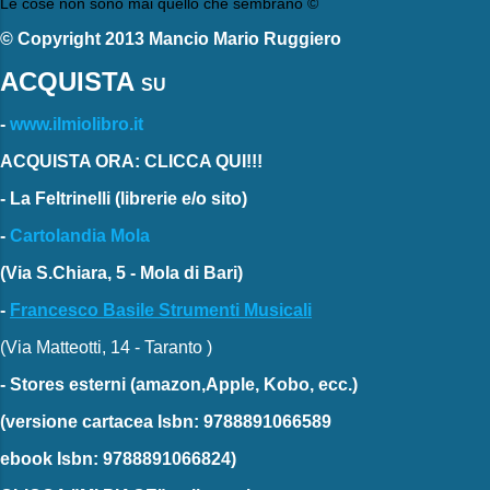
Le cose non sono mai quello che sembrano ©
© Copyright 2013 Mancio Mario Ruggiero
ACQUISTA
SU
-
www.ilmiolibro.it
ACQUISTA ORA: CLICCA QUI!!!
-
La Feltrinelli
(librerie e/o sito)
-
Cartolandia Mola
(Via S.Chiara, 5 - Mola di Bari)
-
Francesco Basile Strumenti Musicali
(Via Matteotti, 14 - Taranto )
-
Stores esterni
(amazon,Apple, Kobo, ecc.)
(versione cartacea
Isbn: 9788891066589
ebook
Isbn: 9788891066824)