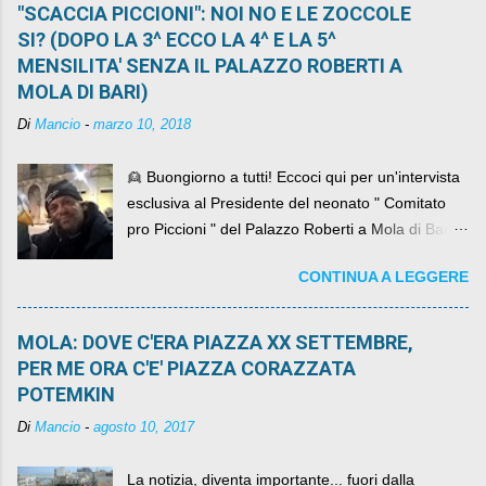
"SCACCIA PICCIONI": NOI NO E LE ZOCCOLE
SI? (DOPO LA 3^ ECCO LA 4^ E LA 5^
MENSILITA' SENZA IL PALAZZO ROBERTI A
MOLA DI BARI)
Di
Mancio
-
marzo 10, 2018
👱 Buongiorno a tutti! Eccoci qui per un'intervista
esclusiva al Presidente del neonato " Comitato
pro Piccioni " del Palazzo Roberti a Mola di Bari ,
abbiamo l'onore di avere con noi il ... non so
CONTINUA A LEGGERE
come definirlo... signor?....
MOLA: DOVE C'ERA PIAZZA XX SETTEMBRE,
PER ME ORA C'E' PIAZZA CORAZZATA
POTEMKIN
Di
Mancio
-
agosto 10, 2017
La notizia, diventa importante... fuori dalla