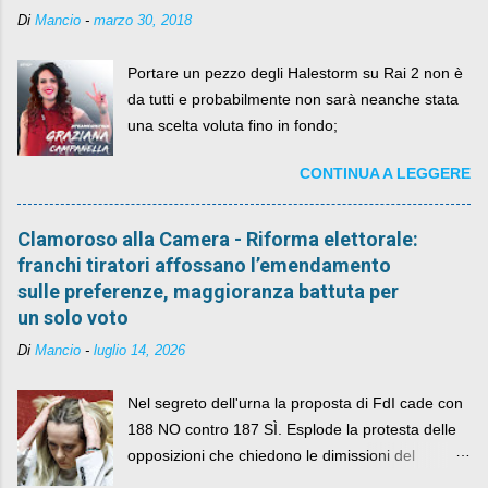
Di
Mancio
-
marzo 30, 2018
Portare un pezzo degli Halestorm su Rai 2 non è
da tutti e probabilmente non sarà neanche stata
una scelta voluta fino in fondo;
CONTINUA A LEGGERE
Clamoroso alla Camera - Riforma elettorale:
franchi tiratori affossano l’emendamento
sulle preferenze, maggioranza battuta per
un solo voto
Di
Mancio
-
luglio 14, 2026
Nel segreto dell'urna la proposta di FdI cade con
188 NO contro 187 SÌ. Esplode la protesta delle
opposizioni che chiedono le dimissioni del
governo, mentre la coalizione si spacca sul nodo