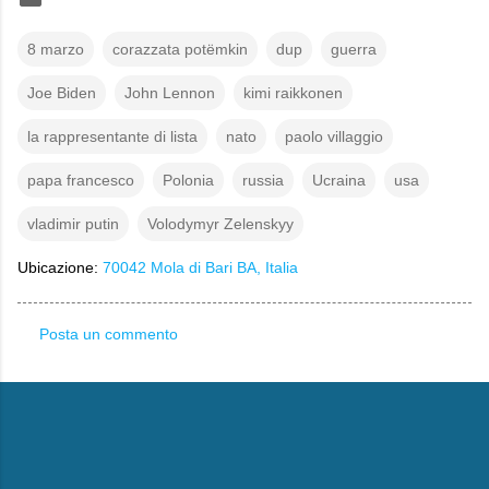
8 marzo
corazzata potëmkin
dup
guerra
Joe Biden
John Lennon
kimi raikkonen
la rappresentante di lista
nato
paolo villaggio
papa francesco
Polonia
russia
Ucraina
usa
vladimir putin
Volodymyr Zelenskyy
Ubicazione:
70042 Mola di Bari BA, Italia
Posta un commento
C
o
m
m
e