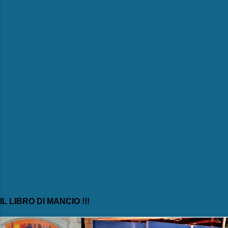
n
t
i
IL LIBRO DI MANCIO !!!