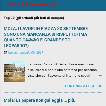
Clicca QUI: Acquista ora !!!
Top 10 (gli articoli più letti di sempre)
MOLA: I LAVORI IN PIAZZA XX SETTEMBRE
SONO UNA MANCANZA DI RISPETTO! (MA
QUANTO CA@@O E' GRANDE STO
LEOPARDO?)
Di
Mancio
-
maggio 09, 2017
La nuova Piazza XX Settembre è una fucina di
discussioni e non è una sorpresa per nessuno,
visto che con l'avvento di internet e social
networks da qualche anno ognuno può dire la
CONTINUA A LEGGERE
sua lasciandone anche traccia scritta nel web.
Mola: La papera non galleggia ... più.