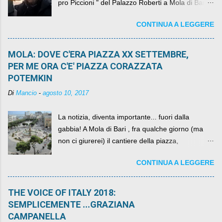
pro Piccioni " del Palazzo Roberti a Mola di Bari ,
abbiamo l'onore di avere con noi il ... non so
CONTINUA A LEGGERE
come definirlo... signor?....
MOLA: DOVE C'ERA PIAZZA XX SETTEMBRE,
PER ME ORA C'E' PIAZZA CORAZZATA
POTEMKIN
Di
Mancio
-
agosto 10, 2017
La notizia, diventa importante... fuori dalla
gabbia! A Mola di Bari , fra qualche giorno (ma
non ci giurerei) il cantiere della piazza,
scandalosamente contenente la stessa per intero
CONTINUA A LEGGERE
per un numero esorbitante di mesi, non ci sarà
più. C'era una volta Piazza XX Settembre ,
THE VOICE OF ITALY 2018:
SEMPLICEMENTE ...GRAZIANA
CAMPANELLA