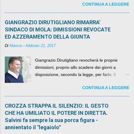
CONTINUA A LEGGERE
della legge elettorale
GIANGRAZIO DIRUTIGLIANO RIMARRA'
SINDACO DI MOLA: DIMISSIONI REVOCATE
ED AZZERAMENTO DELLA GIUNTA
Di
Mancio
-
febbraio 21, 2017
Giangrazio Dirutigliano revocherà le proprie
dimissioni, proprio allo scadere dei giorni a
disposizione, secondo la legge, per farlo. Il
sindaco rimarrà al suo posto, con buona pace di
CONTINUA A LEGGERE
quelli che si auspicavano il contrario.
CROZZA STRAPPA IL SILENZIO: IL GESTO
CHE HA UMILIATO IL POTERE IN DIRETTA.
Salvini fa sempre la sua porca figura -
annientato il "legaiolo"