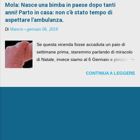
Mola: Nasce una bimba in paese dopo tanti
anni! Parto in casa: non c'è stato tempo di
aspettare l'ambulanza.
Di
Mancio
-
gennaio 06, 2019
Se questa vicenda fosse accaduta un paio di
settimane prima, staremmo parlando di miracolo
di Natale, invece siamo al 6 Gennaio e possiamo
fare anche battute sulla rivalità tra Babbo Natale
CONTINUA A LEGGERE
e la Befana, visto il lieto epilogo della vicenda.