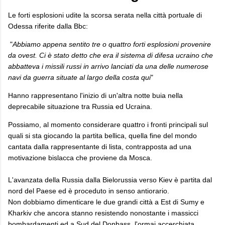
Le forti esplosioni udite la scorsa serata nella città portuale di
Odessa riferite dalla Bbc:
"
Abbiamo appena sentito tre o quattro forti esplosioni provenire
da ovest. Ci è stato detto che era il sistema di difesa ucraino che
abbatteva i missili russi in arrivo lanciati da una delle numerose
navi da guerra situate al largo della costa qui
"
Hanno rappresentano l'inizio di un'altra notte buia nella
deprecabile situazione tra Russia ed Ucraina.
Possiamo, al momento considerare quattro i fronti principali sul
quali si sta giocando la partita bellica, quella fine del mondo
cantata dalla rappresentante di lista, contrapposta ad una
motivazione bislacca che proviene da Mosca.
L'avanzata della Russia dalla Bielorussia verso Kiev è partita dal
nord del Paese ed è proceduto in senso antiorario.
Non dobbiamo dimenticare le due grandi città a Est di Sumy e
Kharkiv che ancora stanno resistendo nonostante i massicci
bombardamenti ed a Sud del Donbass, l'ormai accerchiata