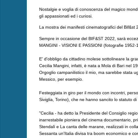
Nostalgie e voglia di conoscenza del magico mondo
gli appassionati ed i curiosi.
La mostra dei manifesti cinematografici del Bif&st 2
Sempre in occasione del BIF&ST 2022, sarà ecce
MANGINI - VISIONI E PASSIONI (fotografie 1952-1965
E' d'obbligo da cittadino molese sottolineare la g
Cecilia Mangini, infatti, è nata a Mola di Bari nel
Orgoglio campanilistico il mio, ma sarebbe stata u
Messico, per esempio.
Festeggiata in giro per il mondo con incontri, perso
Siviglia, Torino), che ne hanno sancito lo statuto di
"Cecilia - ha detto la Presidente del Consiglio regi
inarrestabile pioniera del cinema documentario, pri
Stendalì e La canta delle marane, realizzati in col
Sessanta un'Italia divisa tra boom economico e cont