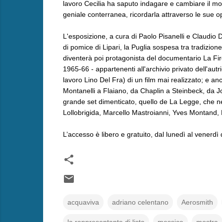
lavoro Cecilia ha saputo indagare e cambiare il mo
geniale conterranea, ricordarla attraverso le sue o
L'esposizione, a cura di Paolo Pisanelli e Claudio 
di pomice di Lipari, la Puglia sospesa tra tradizi
diventerà poi protagonista del documentario La Firen
1965-66 - appartenenti all'archivio privato dell'aut
lavoro Lino Del Fra) di un film mai realizzato; e anc
Montanelli a Flaiano, da Chaplin a Steinbeck, da Jo
grande set dimenticato, quello de La Legge, che nel
Lollobrigida, Marcello Mastroianni, Yves Montand, 
L’accesso è libero e gratuito, dal lunedì al venerdì
acquaviva
adriano celentano
Aerosmith
la rappresentante di lista
messico
mostra