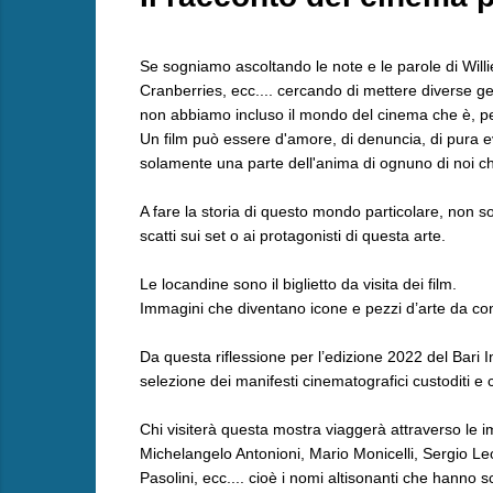
Se sogniamo ascoltando le note e le parole di Willi
Cranberries, ecc.... cercando di mettere diverse gen
non abbiamo incluso il mondo del cinema che è, per
Un film può essere d'amore, di denuncia, di pura e
solamente una parte dell'anima di ognuno di noi ch
A fare la storia di questo mondo particolare, non so
scatti sui set o ai protagonisti di questa arte.
Le locandine sono il biglietto da visita dei film.
Immagini che diventano icone e pezzi d’arte da con
Da questa riflessione per l’edizione 2022 del Bari I
selezione dei manifesti cinematografici custoditi e
Chi visiterà questa mostra viaggerà attraverso le i
Michelangelo Antonioni, Mario Monicelli, Sergio Leo
Pasolini, ecc.... cioè i nomi altisonanti che hanno s