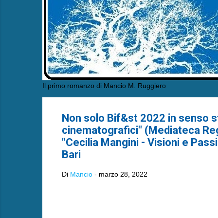
Il primo romanzo di Mancio M. Ruggiero
Non solo Bif&st 2022 in senso st
cinematografici" (Mediateca Reg
"Cecilia Mangini - Visioni e Pass
Bari
Di
Mancio
-
marzo 28, 2022