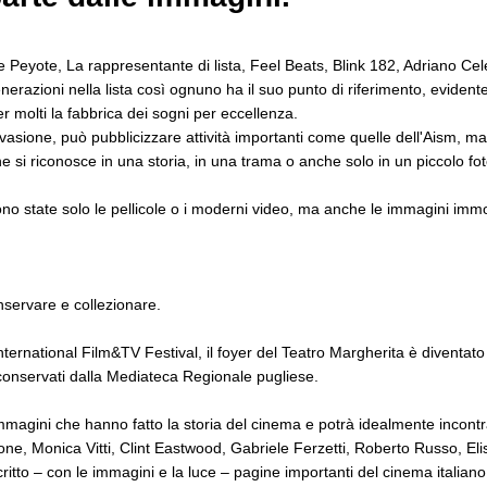
e Peyote, La rappresentante di lista, Feel Beats, Blink 182, Adriano Ce
erazioni nella lista così ognuno ha il suo punto di riferimento, evidente
 molti la fabbrica dei sogni per eccellenza.
vasione, può pubblicizzare attività importanti come quelle dell'Aism, 
e si riconosce in una storia, in una trama o anche solo in un piccolo 
no state solo le pellicole o i moderni video, ma anche le immagini immor
servare e collezionare.
nternational Film&TV Festival, il foyer del Teatro Margherita è diventat
 conservati dalla Mediateca Regionale pugliese.
mmagini che hanno fatto la storia del cinema e potrà idealmente incontr
ne, Monica Vitti, Clint Eastwood, Gabriele Ferzetti, Roberto Russo, Eli
critto – con le immagini e la luce – pagine importanti del cinema italiano