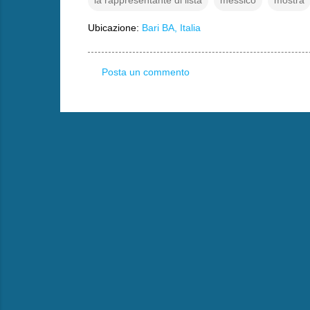
Ubicazione:
Bari BA, Italia
Posta un commento
C
o
m
m
e
n
t
i