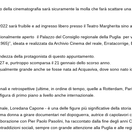
 della cinematografia sarà sicuramente la molla che farà scattare una
022 sarà fruibile e ad ingresso libero presso il Teatro Margherita sino a
zionalmente aperto
il Palazzo del Consiglio regionale della Puglia per 
)”, ideata e realizzata da Archivio Cinema del reale, Erratacorrige, Bi
randezza della protagonista di questo appuntamento.
 1927 e, purtroppo scomparsa il 21 gennaio dello scorso anno.
gualmente grande anche se fosse nata ad Acquaviva, dove sono nato io o
nali e retrospettive (ultime, in ordine di tempo, quelle a Rotterdam, Par
 figura di primo piano a livello anche internazionale.
onale, Loredana Capone - è una delle figure più significative della storia
ma donna a girare documentari nel dopoguerra, autrice di capolavori com
laborazione con Pier Paolo Pasolini, ha raccontato dalla fine degli anni 
raddizioni sociali, sempre con grande attenzione alla Puglia e alle regio