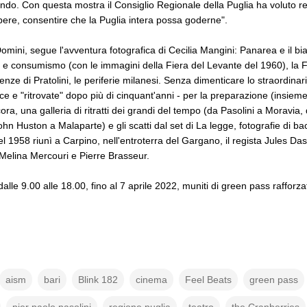
ndo. Con questa mostra il Consiglio Regionale della Puglia ha voluto r
pere, consentire che la Puglia intera possa goderne".
Domini, segue l'avventura fotografica di Cecilia Mangini: Panarea e il b
one e consumismo (con le immagini della Fiera del Levante del 1960), la
ze di Pratolini, le periferie milanesi. Senza dimenticare lo straordinar
rice e "ritrovate" dopo più di cinquant'anni - per la preparazione (insiem
ora, una galleria di ritratti dei grandi del tempo (da Pasolini a Moravia, 
hn Huston a Malaparte) e gli scatti dal set di La legge, fotografie di b
 1958 riunì a Carpino, nell'entroterra del Gargano, il regista Jules Das
Melina Mercouri e Pierre Brasseur.
 dalle 9.00 alle 18.00, fino al 7 aprile 2022, muniti di green pass raffo
aism
bari
Blink 182
cinema
Feel Beats
green pass
pier paolo pasolini
regione puglia
teatro
the Cranberries