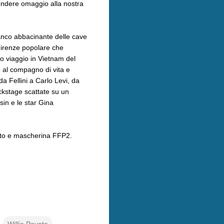
endere omaggio alla nostra
ianco abbacinante delle cave
 Firenze popolare che
io viaggio in Vietnam del
e al compagno di vita e
da Fellini a Carlo Levi, da
ackstage scattate su un
sin e le star Gina
rzato e mascherina FFP2.
Willie Peyote