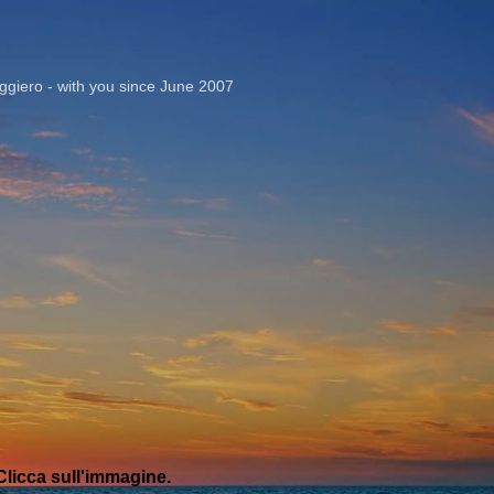
Passa ai contenuti principali
giero - with you since June 2007
licca sull'immagine.