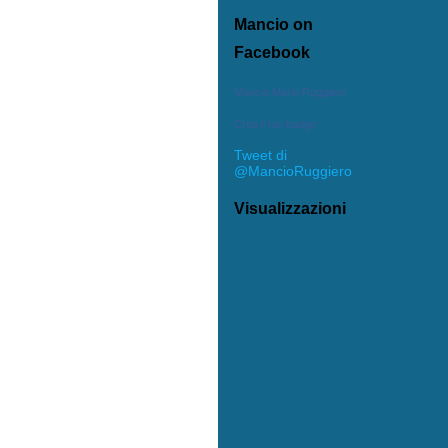
Mancio on
Facebook
Mancio Mario Ruggiero
Crea il tuo badge
Tweet di
@MancioRuggiero
Visualizzazioni