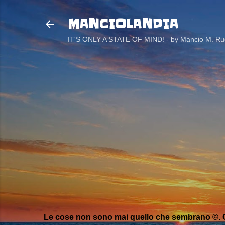
MANCIOLANDIA
IT'S ONLY A STATE OF MIND! - by Mancio M. Rug
Le cose non sono mai quello che sembrano ©. C