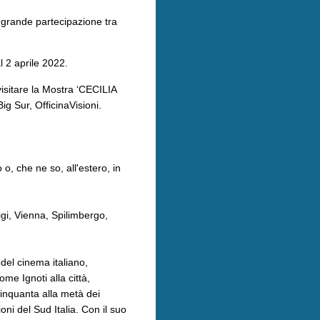
 grande partecipazione tra
l 2 aprile 2022.
visitare la Mostra ‘CECILIA
g Sur, OfficinaVisioni.
, che ne so, all'estero, in
igi, Vienna, Spilimbergo,
 del cinema italiano,
e Ignoti alla città,
Cinquanta alla metà dei
ni del Sud Italia. Con il suo