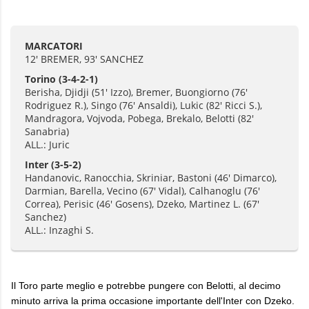
MARCATORI
12' BREMER, 93' SANCHEZ
Torino
(3-4-2-1)
Berisha, Djidji (51' Izzo), Bremer, Buongiorno (76'
Rodriguez R.), Singo (76' Ansaldi), Lukic (82' Ricci S.),
Mandragora, Vojvoda, Pobega, Brekalo, Belotti (82'
Sanabria)
ALL.: Juric
Inter
(3-5-2)
Handanovic, Ranocchia, Skriniar, Bastoni (46' Dimarco),
Darmian, Barella, Vecino (67' Vidal), Calhanoglu (76'
Correa), Perisic (46' Gosens), Dzeko, Martinez L. (67'
Sanchez)
ALL.: Inzaghi S.
Il Toro parte meglio e potrebbe pungere con Belotti, al decimo
minuto arriva la prima occasione importante dell'Inter con Dzeko.