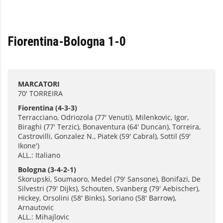
Fiorentina-Bologna 1-0
MARCATORI
70' TORREIRA
Fiorentina
(4-3-3)
Terracciano, Odriozola (77' Venuti), Milenkovic, Igor,
Biraghi (77' Terzic), Bonaventura (64' Duncan), Torreira,
Castrovilli, Gonzalez N., Piatek (59' Cabral), Sottil (59'
Ikone')
ALL.: Italiano
Bologna
(3-4-2-1)
Skorupski, Soumaoro, Medel (79' Sansone), Bonifazi, De
Silvestri (79' Dijks), Schouten, Svanberg (79' Aebischer),
Hickey, Orsolini (58' Binks), Soriano (58' Barrow),
Arnautovic
ALL.: Mihajlovic