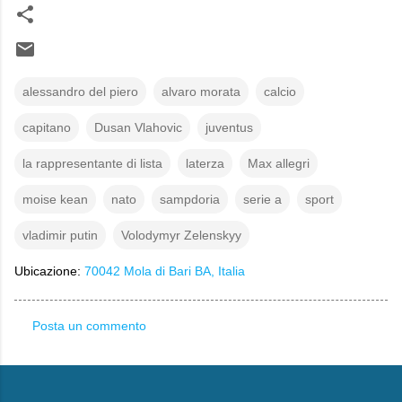
alessandro del piero
alvaro morata
calcio
capitano
Dusan Vlahovic
juventus
la rappresentante di lista
laterza
Max allegri
moise kean
nato
sampdoria
serie a
sport
vladimir putin
Volodymyr Zelenskyy
Ubicazione:
70042 Mola di Bari BA, Italia
Posta un commento
C
o
m