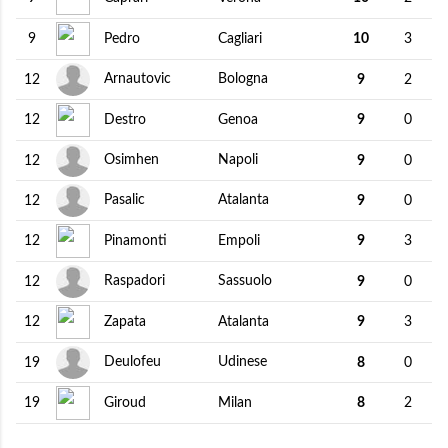
Pedro
Cagliari
9
10
3
Arnautovic
Bologna
12
9
2
Destro
Genoa
12
9
0
Osimhen
Napoli
12
9
0
Pasalic
Atalanta
12
9
0
Pinamonti
Empoli
12
9
3
Raspadori
Sassuolo
12
9
0
Zapata
Atalanta
12
9
3
Deulofeu
Udinese
19
8
0
Giroud
Milan
19
8
2