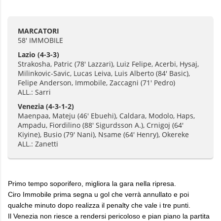
MARCATORI
58' IMMOBILE
Lazio
(4-3-3)
Strakosha, Patric (78' Lazzari), Luiz Felipe, Acerbi, Hysaj,
Milinkovic-Savic, Lucas Leiva, Luis Alberto (84' Basic),
Felipe Anderson, Immobile, Zaccagni (71' Pedro)
ALL.: Sarri
Venezia
(4-3-1-2)
Maenpaa, Mateju (46' Ebuehi), Caldara, Modolo, Haps,
Ampadu, Fiordilino (88' Sigurdsson A.), Crnigoj (64'
Kiyine), Busio (79' Nani), Nsame (64' Henry), Okereke
ALL.: Zanetti
Primo tempo soporifero, migliora la gara nella ripresa.
Ciro Immobile prima segna u gol che verrà annullato e poi
qualche minuto dopo realizza il penalty che vale i tre punti.
Il Venezia non riesce a rendersi pericoloso e pian piano la partita