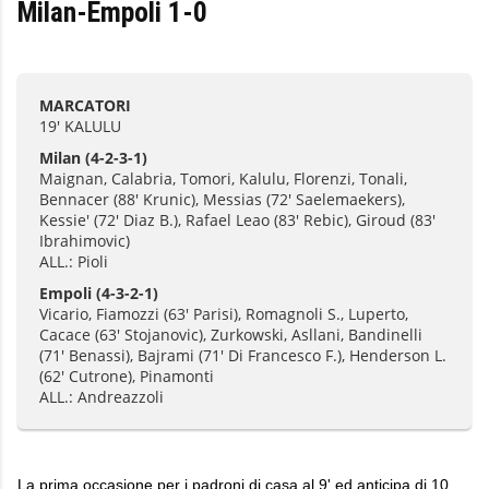
Milan-Empoli 1-0
MARCATORI
19' KALULU
Milan
(4-2-3-1)
Maignan, Calabria, Tomori, Kalulu, Florenzi, Tonali,
Bennacer (88' Krunic), Messias (72' Saelemaekers),
Kessie' (72' Diaz B.), Rafael Leao (83' Rebic), Giroud (83'
Ibrahimovic)
ALL.: Pioli
Empoli
(4-3-2-1)
Vicario, Fiamozzi (63' Parisi), Romagnoli S., Luperto,
Cacace (63' Stojanovic), Zurkowski, Asllani, Bandinelli
(71' Benassi), Bajrami (71' Di Francesco F.), Henderson L.
(62' Cutrone), Pinamonti
ALL.: Andreazzoli
La prima occasione per i padroni di casa al 9' ed anticipa di 10