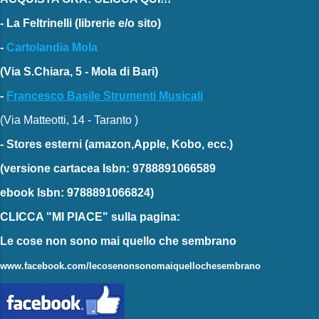
-
La Feltrinelli
(librerie e/o sito)
-
Cartolandia Mola
(Via S.Chiara, 5 - Mola di Bari)
-
Francesco Basile Strumenti Musicali
(Via Matteotti, 14 - Taranto )
-
Stores esterni
(amazon,Apple, Kobo, ecc.)
(versione cartacea
Isbn: 9788891066589
ebook
Isbn: 9788891066824)
CLICCA "MI PIACE"
sulla pagina:
Le cose non sono mai quello che sembrano
www.facebook.com/lecosenonsonomaiquellochesembrano