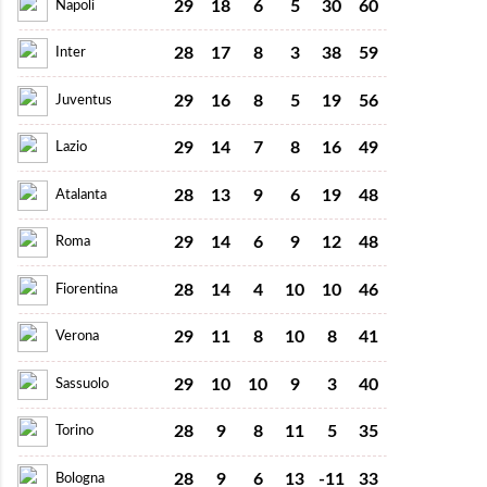
29
18
6
5
30
60
Napoli
28
17
8
3
38
59
Inter
29
16
8
5
19
56
Juventus
29
14
7
8
16
49
Lazio
28
13
9
6
19
48
Atalanta
29
14
6
9
12
48
Roma
28
14
4
10
10
46
Fiorentina
29
11
8
10
8
41
Verona
29
10
10
9
3
40
Sassuolo
28
9
8
11
5
35
Torino
28
9
6
13
-11
33
Bologna