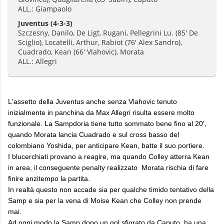
ALL.: Giampaolo
Juventus
(4-3-3)
Szczesny, Danilo, De Ligt, Rugani, Pellegrini Lu. (85' De
Sciglio), Locatelli, Arthur, Rabiot (76' Alex Sandro),
Cuadrado, Kean (66' Vlahovic), Morata
ALL.: Allegri
L'assetto della Juventus anche senza Vlahovic tenuto
inizialmente in panchina da Max Allegri risulta essere molto
funzionale. La Sampdoria tiene tutto sommato bene fino al 20',
quando Morata lancia Cuadrado e sul cross basso del
colombiano Yoshida, per anticipare Kean, batte il suo portiere.
I blucerchiati provano a reagire, ma quando Colley atterra Kean
in area, il conseguente penalty realizzato Morata rischia di fare
finire anzitempo la partita.
In realtà questo non accade sia per qualche timido tentativo della
Samp e sia per la vena di Moise Kean che Colley non prende
mai.
Ad ogni modo la Samp dopo un gol sfiorato da Caputo, ha una