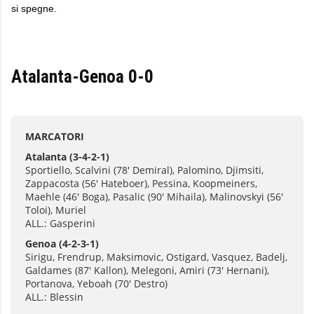
si spegne.
Atalanta-Genoa 0-0
MARCATORI
Atalanta
(3-4-2-1)
Sportiello, Scalvini (78' Demiral), Palomino, Djimsiti,
Zappacosta (56' Hateboer), Pessina, Koopmeiners,
Maehle (46' Boga), Pasalic (90' Mihaila), Malinovskyi (56'
Toloi), Muriel
ALL.: Gasperini
Genoa
(4-2-3-1)
Sirigu, Frendrup, Maksimovic, Ostigard, Vasquez, Badelj,
Galdames (87' Kallon), Melegoni, Amiri (73' Hernani),
Portanova, Yeboah (70' Destro)
ALL.: Blessin