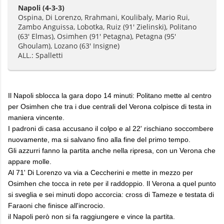
Napoli
(4-3-3)
Ospina, Di Lorenzo, Rrahmani, Koulibaly, Mario Rui,
Zambo Anguissa, Lobotka, Ruiz (91' Zielinski), Politano
(63' Elmas), Osimhen (91' Petagna), Petagna (95'
Ghoulam), Lozano (63' Insigne)
ALL.: Spalletti
Il Napoli sblocca la gara dopo 14 minuti: Politano mette al centro
per Osimhen che tra i due centrali del Verona colpisce di testa in
maniera vincente.
I padroni di casa accusano il colpo e al 22' rischiano soccombere
nuovamente, ma si salvano fino alla fine del primo tempo.
Gli azzurri fanno la partita anche nella ripresa, con un Verona che
appare molle.
Al 71' Di Lorenzo va via a Ceccherini e mette in mezzo per
Osimhen che tocca in rete per il raddoppio. Il Verona a quel punto
si sveglia e sei minuti dopo accorcia: cross di Tameze e testata di
Faraoni che finisce all'incrocio.
il Napoli però non si fa raggiungere e vince la partita.