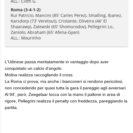
ALL.: Cioffi G.
Roma
(3-4-1-2)
Rui Patricio, Mancini (85' Carles Perez), Smalling, Ibanez,
Karsdorp (73' Veretout), Cristante, Oliveira (46' El
Shaarawy), Zalewski (65' Shomurodov), Pellegrini Lo.,
Zaniolo, Abraham (65' Afena-Gyan)
ALL.: Mourinho
L'Udinese passa meritatamente in vantaggio dopo aver
conquistato un calcio d'angolo.
Molina realizza raccogliendo il cross.
La Roma ci prova, ma anche i bianconeri si rendono pericolosi,
non concedendo per quasi tutta la gara il pareggio agli avversari.
Al 94', però, Zeegelaar tocca con la mano il pallone in area di
rigore, Pellegrini realizza il penalty con freddezza, pareggiando la
partita.