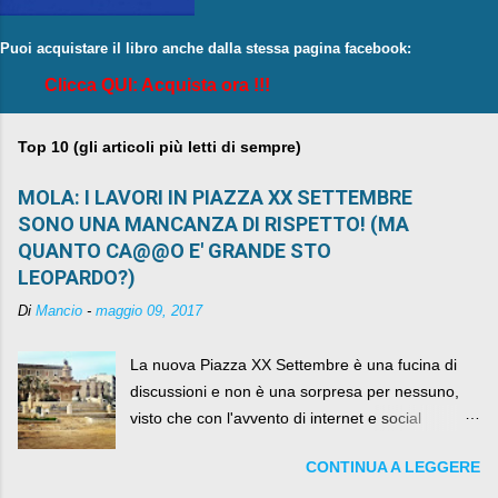
Puoi acquistare il libro anche dalla stessa pagina facebook:
Clicca QUI: Acquista ora !!!
Top 10 (gli articoli più letti di sempre)
MOLA: I LAVORI IN PIAZZA XX SETTEMBRE
SONO UNA MANCANZA DI RISPETTO! (MA
QUANTO CA@@O E' GRANDE STO
LEOPARDO?)
Di
Mancio
-
maggio 09, 2017
La nuova Piazza XX Settembre è una fucina di
discussioni e non è una sorpresa per nessuno,
visto che con l'avvento di internet e social
networks da qualche anno ognuno può dire la
CONTINUA A LEGGERE
sua lasciandone anche traccia scritta nel web.