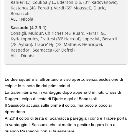
Ranieri L.), Coulibaly L., Ederson D.S. (31' Radovanovic),
Kastanos (46' Perotti), Verdi (69' Mousset), Djuric,
Bonazzoli
ALL.: Nicola
Sassuolo
(4-2-3-1)
Consigli, Muldur, Chiriches (46' Ruan), Ferrari G.,
Kyriakopoulos, Frattesi (89' Harroui), Lopez M., Berardi
(78' Ayhan), Traore' Hj. (78' Matheus Henrique),
Raspadori, Scamacca (69' Defrel)
ALL.: Dionisi
Le due squadre si affrontano a viso aperto, senza esclusione di
colpi e lo si nota fin dai primi minuti.
La Salernitana va in vantaggio dopo appena 8 minuti. Cross di
Ruggeri, colpo di testa di Djuric e gol di Bonazzoli.
Il Sassuolo accusa sulle prime il colpo, ma poco a poco si
riprendono.
Al 20' il colpo di testa di Scamacca pareggia i conti e Traorè porta
in vantaggio il Sassuolo che si mette a gestire la gara fino a
quando Raspadori non si fa espellere.