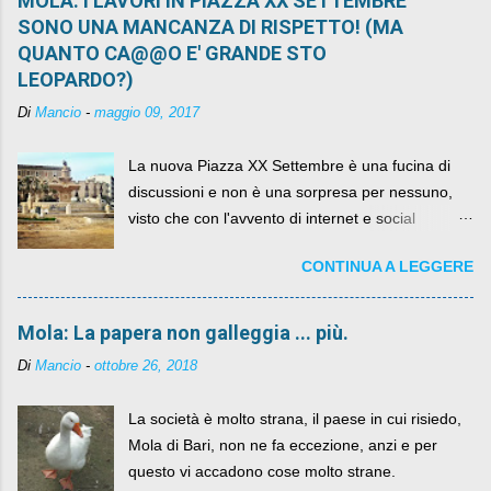
MOLA: I LAVORI IN PIAZZA XX SETTEMBRE
SONO UNA MANCANZA DI RISPETTO! (MA
QUANTO CA@@O E' GRANDE STO
LEOPARDO?)
Di
Mancio
-
maggio 09, 2017
La nuova Piazza XX Settembre è una fucina di
discussioni e non è una sorpresa per nessuno,
visto che con l'avvento di internet e social
networks da qualche anno ognuno può dire la
CONTINUA A LEGGERE
sua lasciandone anche traccia scritta nel web.
Mola: La papera non galleggia ... più.
Di
Mancio
-
ottobre 26, 2018
La società è molto strana, il paese in cui risiedo,
Mola di Bari, non ne fa eccezione, anzi e per
questo vi accadono cose molto strane.