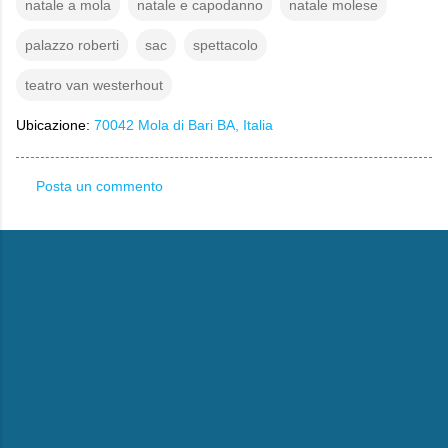
natale a mola
natale e capodanno
natale molese
palazzo roberti
sac
spettacolo
teatro van westerhout
Ubicazione:
70042 Mola di Bari BA, Italia
Posta un commento
C
o
m
m
e
n
t
i