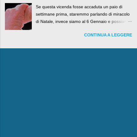
Se questa vicenda fosse accaduta un paio di
settimane prima, staremmo parlando di miracolo
di Natale, invece siamo al 6 Gennaio e possiamo
fare anche battute sulla rivalità tra Babbo Natale
CONTINUA A LEGGERE
e la Befana, visto il lieto epilogo della vicenda.