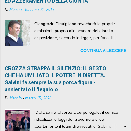
ED AZZERAMENTO DELLA GIUNTA
Di
Mancio
-
febbraio 21, 2017
Giangrazio Dirutigliano revocherà le proprie
dimissioni, proprio allo scadere dei giorni a
disposizione, secondo la legge, per farlo. Il
sindaco rimarrà al suo posto, con buona pace di
CONTINUA A LEGGERE
quelli che si auspicavano il contrario.
CROZZA STRAPPA IL SILENZIO: IL GESTO
CHE HA UMILIATO IL POTERE IN DIRETTA.
Salvini fa sempre la sua porca figura -
annientato il "legaiolo"
Di
Mancio
-
marzo 15, 2026
​ Dalla satira al corpo a corpo legale: il comico
ridicolizza le leggi del Governo e sfida
apertamente il team di avvocati di Salvini,