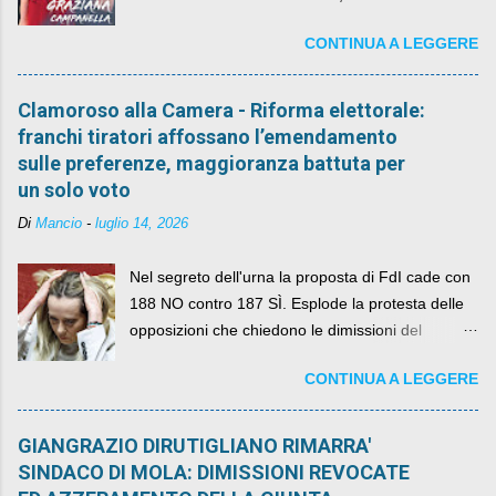
CONTINUA A LEGGERE
Clamoroso alla Camera - Riforma elettorale:
franchi tiratori affossano l’emendamento
sulle preferenze, maggioranza battuta per
un solo voto
Di
Mancio
-
luglio 14, 2026
Nel segreto dell'urna la proposta di FdI cade con
188 NO contro 187 SÌ. Esplode la protesta delle
opposizioni che chiedono le dimissioni del
governo, mentre la coalizione si spacca sul nodo
CONTINUA A LEGGERE
della legge elettorale
GIANGRAZIO DIRUTIGLIANO RIMARRA'
SINDACO DI MOLA: DIMISSIONI REVOCATE