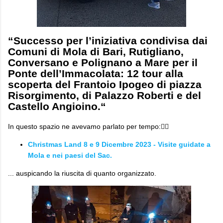
“Successo per l’iniziativa condivisa dai
Comuni di Mola di Bari, Rutigliano,
Conversano e Polignano a Mare per il
Ponte dell’Immacolata: 12 tour alla
scoperta del Frantoio Ipogeo di piazza
Risorgimento, di Palazzo Roberti e del
Castello Angioino.“
In questo spazio ne avevamo parlato per tempo:👇🏻
Christmas Land 8 e 9 Dicembre 2023 - Visite guidate a
Mola e nei paesi del Sac.
... auspicando la riuscita di quanto organizzato.