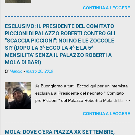
CONTINUA A LEGGERE
ESCLUSIVO: IL PRESIDENTE DEL COMITATO
PICCIONI DI PALAZZO ROBERTI CONTRO GLI
"SCACCIA PICCIONI": NOI NO E LE ZOCCOLE
SI? (DOPO LA 3^ ECCO LA 4^ E LA 5^
MENSILITA' SENZA IL PALAZZO ROBERTI A
MOLA DI BARI)
Di
Mancio
-
marzo 10, 2018
👱 Buongiorno a tutti! Eccoci qui per un'intervista
esclusiva al Presidente del neonato " Comitato
pro Piccioni " del Palazzo Roberti a Mola di Bari ,
abbiamo l'onore di avere con noi il ... non so
CONTINUA A LEGGERE
come definirlo... signor?....
MOLA: DOVE C'ERA PIAZZA XX SETTEMBRE,