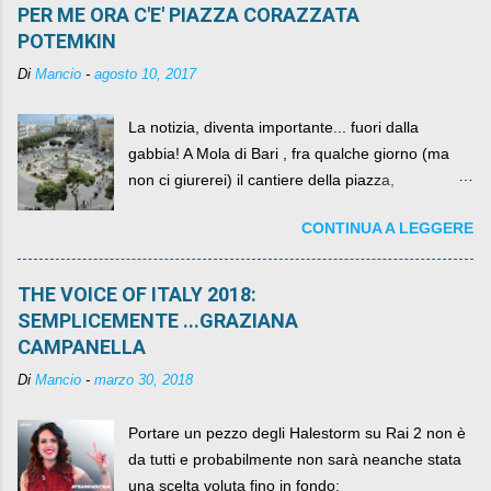
PER ME ORA C'E' PIAZZA CORAZZATA
POTEMKIN
Di
Mancio
-
agosto 10, 2017
La notizia, diventa importante... fuori dalla
gabbia! A Mola di Bari , fra qualche giorno (ma
non ci giurerei) il cantiere della piazza,
scandalosamente contenente la stessa per intero
CONTINUA A LEGGERE
per un numero esorbitante di mesi, non ci sarà
più. C'era una volta Piazza XX Settembre ,
THE VOICE OF ITALY 2018:
SEMPLICEMENTE ...GRAZIANA
CAMPANELLA
Di
Mancio
-
marzo 30, 2018
Portare un pezzo degli Halestorm su Rai 2 non è
da tutti e probabilmente non sarà neanche stata
una scelta voluta fino in fondo;