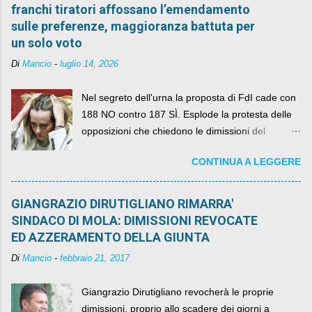
franchi tiratori affossano l’emendamento
sulle preferenze, maggioranza battuta per
un solo voto
Di
Mancio
-
luglio 14, 2026
Nel segreto dell'urna la proposta di FdI cade con
188 NO contro 187 SÌ. Esplode la protesta delle
opposizioni che chiedono le dimissioni del
governo, mentre la coalizione si spacca sul nodo
CONTINUA A LEGGERE
della legge elettorale
GIANGRAZIO DIRUTIGLIANO RIMARRA'
SINDACO DI MOLA: DIMISSIONI REVOCATE
ED AZZERAMENTO DELLA GIUNTA
Di
Mancio
-
febbraio 21, 2017
Giangrazio Dirutigliano revocherà le proprie
dimissioni, proprio allo scadere dei giorni a