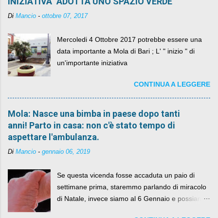
INIZIATIVA "ADOTTA UNO SPAZIO VERDE"
Di
Mancio
-
ottobre 07, 2017
Mercoledi 4 Ottobre 2017 potrebbe essere una
data importante a Mola di Bari ; L' " inizio " di
un'importante iniziativa
CONTINUA A LEGGERE
Mola: Nasce una bimba in paese dopo tanti
anni! Parto in casa: non c'è stato tempo di
aspettare l'ambulanza.
Di
Mancio
-
gennaio 06, 2019
Se questa vicenda fosse accaduta un paio di
settimane prima, staremmo parlando di miracolo
di Natale, invece siamo al 6 Gennaio e possiamo
fare anche battute sulla rivalità tra Babbo Natale