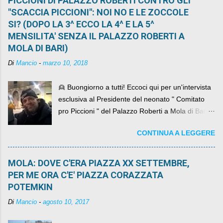
PICCIONI DI PALAZZO ROBERTI CONTRO GLI
"SCACCIA PICCIONI": NOI NO E LE ZOCCOLE
SI? (DOPO LA 3^ ECCO LA 4^ E LA 5^
MENSILITA' SENZA IL PALAZZO ROBERTI A
MOLA DI BARI)
Di
Mancio
-
marzo 10, 2018
👱 Buongiorno a tutti! Eccoci qui per un'intervista
esclusiva al Presidente del neonato " Comitato
pro Piccioni " del Palazzo Roberti a Mola di Bari ,
abbiamo l'onore di avere con noi il ... non so
CONTINUA A LEGGERE
come definirlo... signor?....
MOLA: DOVE C'ERA PIAZZA XX SETTEMBRE,
PER ME ORA C'E' PIAZZA CORAZZATA
POTEMKIN
Di
Mancio
-
agosto 10, 2017