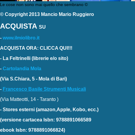
Le cose non sono mai quello che sembrano ©
© Copyright 2013 Mancio Mario Ruggiero
ACQUISTA
SU
-
www.ilmiolibro.it
ACQUISTA ORA: CLICCA QUI!!!
-
La Feltrinelli
(librerie e/o sito)
-
Cartolandia Mola
(Via S.Chiara, 5 - Mola di Bari)
-
Francesco Basile Strumenti Musicali
(Via Matteotti, 14 - Taranto )
-
Stores esterni
(amazon,Apple, Kobo, ecc.)
(versione cartacea
Isbn: 9788891066589
ebook
Isbn: 9788891066824)