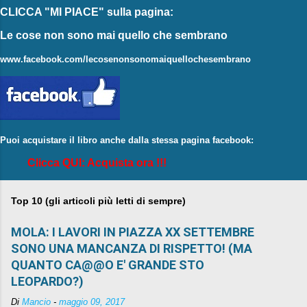
CLICCA "MI PIACE"
sulla pagina:
Le cose non sono mai quello che sembrano
www.facebook.com/lecosenonsonomaiquellochesembrano
Puoi acquistare il libro anche dalla stessa pagina facebook:
Clicca QUI: Acquista ora !!!
Top 10 (gli articoli più letti di sempre)
MOLA: I LAVORI IN PIAZZA XX SETTEMBRE
SONO UNA MANCANZA DI RISPETTO! (MA
QUANTO CA@@O E' GRANDE STO
LEOPARDO?)
Di
Mancio
-
maggio 09, 2017