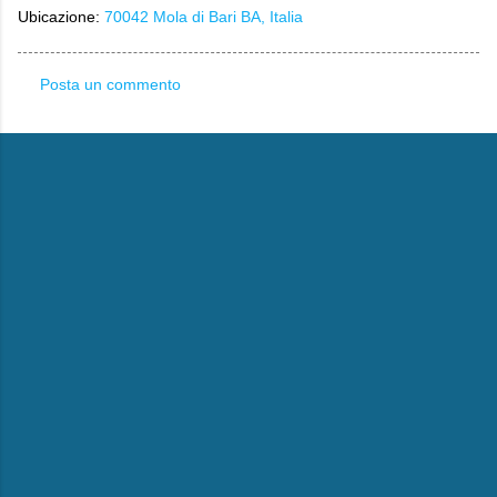
Ubicazione:
70042 Mola di Bari BA, Italia
Posta un commento
C
o
m
m
e
n
t
i