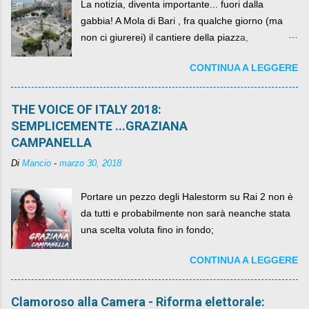
La notizia, diventa importante... fuori dalla
gabbia! A Mola di Bari , fra qualche giorno (ma
non ci giurerei) il cantiere della piazza,
scandalosamente contenente la stessa per intero
CONTINUA A LEGGERE
per un numero esorbitante di mesi, non ci sarà
più. C'era una volta Piazza XX Settembre ,
THE VOICE OF ITALY 2018:
SEMPLICEMENTE ...GRAZIANA
CAMPANELLA
Di
Mancio
-
marzo 30, 2018
Portare un pezzo degli Halestorm su Rai 2 non è
da tutti e probabilmente non sarà neanche stata
una scelta voluta fino in fondo;
CONTINUA A LEGGERE
Clamoroso alla Camera - Riforma elettorale: