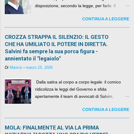
disposizione, secondo la legge, per farlo. Il
sindaco rimarrà al suo posto, con buona pace di
CONTINUA A LEGGERE
quelli che si auspicavano il contrario.
CROZZA STRAPPA IL SILENZIO: IL GESTO
CHE HA UMILIATO IL POTERE IN DIRETTA.
Salvini fa sempre la sua porca figura -
annientato il "legaiolo"
Di
Mancio
-
marzo 15, 2026
​ Dalla satira al corpo a corpo legale: il comico
ridicolizza le leggi del Governo e sfida
apertamente il team di avvocati di Salvini,
diventando il simbolo della resistenza civile.
CONTINUA A LEGGERE
MOLA: FINALMENTE AL VIA LA PRIMA