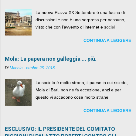
La nuova Piazza XX Settembre è una fucina di
discussioni e non è una sorpresa per nessuno,
visto che con l'avvento di internet e social
networks da qualche anno ognuno può dire la
CONTINUA A LEGGERE
sua lasciandone anche traccia scritta nel web.
Mola: La papera non galleggia ... più.
Di
Mancio
-
ottobre 26, 2018
La società è molto strana, il paese in cui risiedo,
Mola di Bari, non ne fa eccezione, anzi e per
questo vi accadono cose molto strane.
CONTINUA A LEGGERE
ESCLUSIVO: IL PRESIDENTE DEL COMITATO