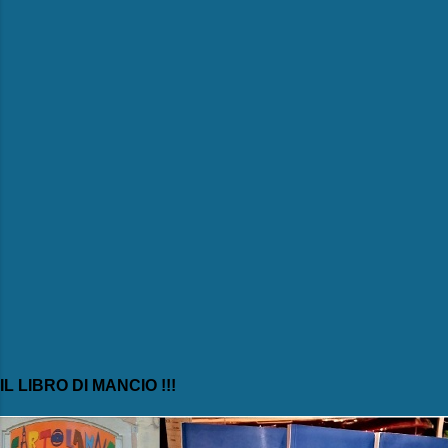
n
t
i
IL LIBRO DI MANCIO !!!