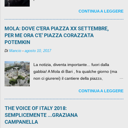
abbiamo l'onore di avere con noi il ... non so
CONTINUA A LEGGERE
come definirlo... signor?....
MOLA: DOVE C'ERA PIAZZA XX SETTEMBRE,
PER ME ORA C'E' PIAZZA CORAZZATA
POTEMKIN
Di
Mancio
-
agosto 10, 2017
La notizia, diventa importante... fuori dalla
gabbia! A Mola di Bari , fra qualche giorno (ma
non ci giurerei) il cantiere della piazza,
scandalosamente contenente la stessa per intero
CONTINUA A LEGGERE
per un numero esorbitante di mesi, non ci sarà
più. C'era una volta Piazza XX Settembre ,
THE VOICE OF ITALY 2018:
SEMPLICEMENTE ...GRAZIANA
CAMPANELLA