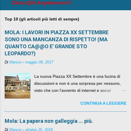
Clicca QUI: Acquista ora !!!
Top 10 (gli articoli più letti di sempre)
MOLA: I LAVORI IN PIAZZA XX SETTEMBRE
SONO UNA MANCANZA DI RISPETTO! (MA
QUANTO CA@@O E' GRANDE STO
LEOPARDO?)
Di
Mancio
-
maggio 09, 2017
La nuova Piazza XX Settembre è una fucina di
discussioni e non è una sorpresa per nessuno,
visto che con l'avvento di internet e social
networks da qualche anno ognuno può dire la
CONTINUA A LEGGERE
sua lasciandone anche traccia scritta nel web.
Mola: La papera non galleggia ... più.
Di
Mancio
-
ottobre 26, 2018