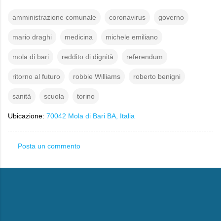
amministrazione comunale
coronavirus
governo
mario draghi
medicina
michele emiliano
mola di bari
reddito di dignità
referendum
ritorno al futuro
robbie Williams
roberto benigni
sanità
scuola
torino
Ubicazione:
70042 Mola di Bari BA, Italia
Posta un commento
C
o
m
m
e