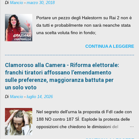
Di
Mancio
-
marzo 30, 2018
Portare un pezzo degli Halestorm su Rai 2 non è
da tutti e probabilmente non sarà neanche stata
una scelta voluta fino in fondo;
CONTINUA A LEGGERE
Clamoroso alla Camera - Riforma elettorale:
franchi tiratori affossano l’emendamento
sulle preferenze, maggioranza battuta per
un solo voto
Di
Mancio
-
luglio 14, 2026
Nel segreto dell'urna la proposta di FdI cade con
188 NO contro 187 SÌ. Esplode la protesta delle
opposizioni che chiedono le dimissioni del
governo, mentre la coalizione si spacca sul nodo