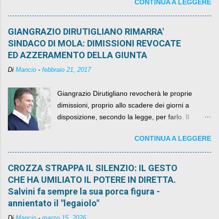
CONTINUA A LEGGERE
della legge elettorale
GIANGRAZIO DIRUTIGLIANO RIMARRA'
SINDACO DI MOLA: DIMISSIONI REVOCATE
ED AZZERAMENTO DELLA GIUNTA
Di
Mancio
-
febbraio 21, 2017
Giangrazio Dirutigliano revocherà le proprie
dimissioni, proprio allo scadere dei giorni a
disposizione, secondo la legge, per farlo. Il
sindaco rimarrà al suo posto, con buona pace di
CONTINUA A LEGGERE
quelli che si auspicavano il contrario.
CROZZA STRAPPA IL SILENZIO: IL GESTO
CHE HA UMILIATO IL POTERE IN DIRETTA.
Salvini fa sempre la sua porca figura -
annientato il "legaiolo"
Di
Mancio
-
marzo 15, 2026