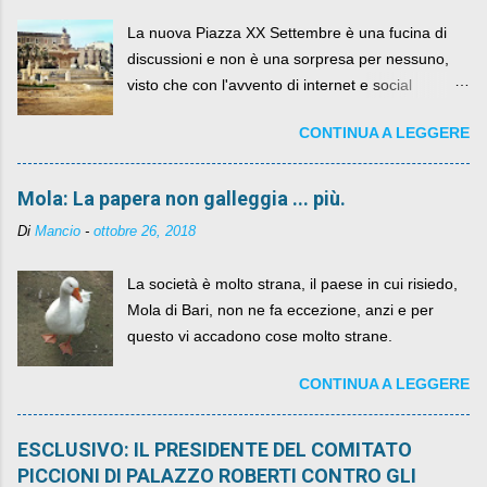
La nuova Piazza XX Settembre è una fucina di
discussioni e non è una sorpresa per nessuno,
visto che con l'avvento di internet e social
networks da qualche anno ognuno può dire la
CONTINUA A LEGGERE
sua lasciandone anche traccia scritta nel web.
Mola: La papera non galleggia ... più.
Di
Mancio
-
ottobre 26, 2018
La società è molto strana, il paese in cui risiedo,
Mola di Bari, non ne fa eccezione, anzi e per
questo vi accadono cose molto strane.
CONTINUA A LEGGERE
ESCLUSIVO: IL PRESIDENTE DEL COMITATO
PICCIONI DI PALAZZO ROBERTI CONTRO GLI