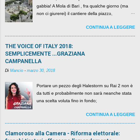
gabbia! A Mola di Bari , fra qualche giorno (ma
non ci giurerei) il cantiere della piazza,
scandalosamente contenente la stessa per intero
CONTINUA A LEGGERE
per un numero esorbitante di mesi, non ci sarà
più. C'era una volta Piazza XX Settembre ,
THE VOICE OF ITALY 2018:
SEMPLICEMENTE ...GRAZIANA
CAMPANELLA
Di
Mancio
-
marzo 30, 2018
Portare un pezzo degli Halestorm su Rai 2 non è
da tutti e probabilmente non sarà neanche stata
una scelta voluta fino in fondo;
CONTINUA A LEGGERE
Clamoroso alla Camera - Riforma elettorale: