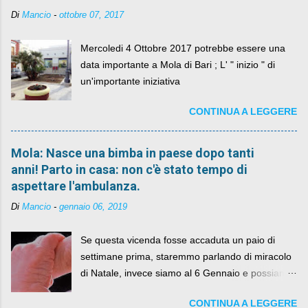
Di
Mancio
-
ottobre 07, 2017
Mercoledi 4 Ottobre 2017 potrebbe essere una
data importante a Mola di Bari ; L' " inizio " di
un'importante iniziativa
CONTINUA A LEGGERE
Mola: Nasce una bimba in paese dopo tanti
anni! Parto in casa: non c'è stato tempo di
aspettare l'ambulanza.
Di
Mancio
-
gennaio 06, 2019
Se questa vicenda fosse accaduta un paio di
settimane prima, staremmo parlando di miracolo
di Natale, invece siamo al 6 Gennaio e possiamo
fare anche battute sulla rivalità tra Babbo Natale
CONTINUA A LEGGERE
e la Befana, visto il lieto epilogo della vicenda.