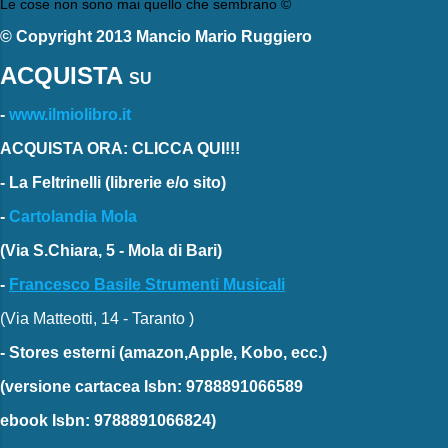
Le cose non sono mai quello che sembrano ©
© Copyright 2013 Mancio Mario Ruggiero
ACQUISTA
SU
-
www.ilmiolibro.it
ACQUISTA ORA: CLICCA QUI!!!
-
La Feltrinelli
(librerie e/o sito)
-
Cartolandia Mola
(Via S.Chiara, 5 - Mola di Bari)
-
Francesco Basile Strumenti Musicali
(Via Matteotti, 14 - Taranto )
-
Stores esterni
(amazon,Apple, Kobo, ecc.)
(versione cartacea
Isbn: 9788891066589
ebook
Isbn: 9788891066824)