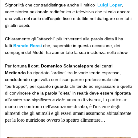
Signorilità che contraddistingue anche il mitico
Luigi Loper
,
voce storica nazionale radiofonica e televisiva che si cala ancora
una volta nel ruolo dell'ospite fisso e duttile nel dialogare con tutti
gli altri ospiti.
Chiaramente gli "attacchi" più irriverenti alla parola dieta li ha
fatti
Brando Rossi
che, superstite in questa occasione, dei
compagni del Mudù, ha aumentato la sua incidenza nella show.
Per fortuna il dott.
Domenico Sciancalepore
dei centri
Mediendo
ha riportato "ordine" tra le varie teorie espresse,
concludendo ogni volta con il suo parere professionale che
"purtroppo", per quanto riguarda chi tende ad ingrassare è quello
di convincere che la parola "dieta" in realtà deve essere riportata
«modo di vivere», in particolar
all'esatto suo significato e cioè:
modo nei confronti dell'assunzione di cibo, è l'insieme degli
alimenti che gli animali e gli esseri umani assumono abitualmente
per la loro nutrizione ovvero lo spettro alimentare…