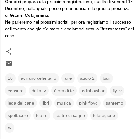
Ora ci si prepara alla prossima registrazione, quella di venerdì 14
Dicembre, nella quale posso preannunciare la gradita presenza
di
Gianni Colajemma
.
Ne parleremo nei prossimi scritti, per ora registriamo il successo
dell'evento che già c'è stato e godiamoci tutta la "frizzantezza" del
caso.
10
adriano celentano
arte
audio 2
bari
censura
delta tv
è ora di te
edishowbar
fly tv
lega del cane
libri
musica
pink floyd
sanremo
spettacolo
teatro
teatro di cagno
teleregione
tv