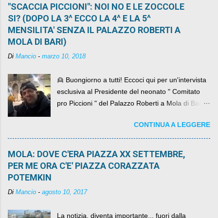
"SCACCIA PICCIONI": NOI NO E LE ZOCCOLE
SI? (DOPO LA 3^ ECCO LA 4^ E LA 5^
MENSILITA' SENZA IL PALAZZO ROBERTI A
MOLA DI BARI)
Di
Mancio
-
marzo 10, 2018
👱 Buongiorno a tutti! Eccoci qui per un'intervista
esclusiva al Presidente del neonato " Comitato
pro Piccioni " del Palazzo Roberti a Mola di Bari ,
abbiamo l'onore di avere con noi il ... non so
CONTINUA A LEGGERE
come definirlo... signor?....
MOLA: DOVE C'ERA PIAZZA XX SETTEMBRE,
PER ME ORA C'E' PIAZZA CORAZZATA
POTEMKIN
Di
Mancio
-
agosto 10, 2017
La notizia, diventa importante... fuori dalla