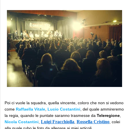
Poi ci vuole la squadra, quella vincente, coloro che non si vedono
come
Raffaella Vitale
,
Lucio Costantini
, del quale ammireremo
la regia, quando le puntate saranno trasmesse da
Teleregione
,
Luigi Fracchiolla
Rossella Cristino
Nicola Costantini
,
,
, colei
alla quale rubo le foto da allegare ai miei articoli.