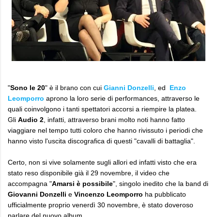
"
Sono le 20
" è il brano con cui
Gianni Donzelli
, ed
Enzo
Leomporro
aprono la loro serie di performances, attraverso le
quali coinvolgono i tanti spettatori accorsi a riempire la platea.
Gli
Audio 2
, infatti, attraverso brani molto noti hanno fatto
viaggiare nel tempo tutti coloro che hanno rivissuto i periodi che
hanno visto l'uscita discografica di questi "cavalli di battaglia".
Certo, non si vive solamente sugli allori ed infatti visto che era
stato reso disponibile già il 29 novembre, il video che
accompagna "
Amarsi è possibile
", singolo inedito che la band di
Giovanni Donzelli
e
Vincenzo Leomporro
ha pubblicato
ufficialmente proprio venerdì 30 novembre, è stato doveroso
parlare del nuovo album.