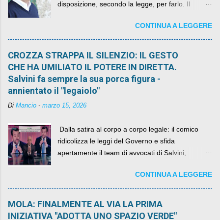
disposizione, secondo la legge, per farlo. Il
sindaco rimarrà al suo posto, con buona pace di
CONTINUA A LEGGERE
quelli che si auspicavano il contrario.
CROZZA STRAPPA IL SILENZIO: IL GESTO
CHE HA UMILIATO IL POTERE IN DIRETTA.
Salvini fa sempre la sua porca figura -
annientato il "legaiolo"
Di
Mancio
-
marzo 15, 2026
​ Dalla satira al corpo a corpo legale: il comico
ridicolizza le leggi del Governo e sfida
apertamente il team di avvocati di Salvini,
diventando il simbolo della resistenza civile.
CONTINUA A LEGGERE
MOLA: FINALMENTE AL VIA LA PRIMA
INIZIATIVA "ADOTTA UNO SPAZIO VERDE"