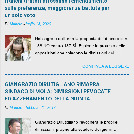
franchi tiratori affossano l’emendamento
sulle preferenze, maggioranza battuta per
un solo voto
Di
Mancio
-
luglio 14, 2026
Nel segreto dell'urna la proposta di FdI cade con
188 NO contro 187 SÌ. Esplode la protesta delle
opposizioni che chiedono le dimissioni del
governo, mentre la coalizione si spacca sul nodo
CONTINUA A LEGGERE
della legge elettorale
GIANGRAZIO DIRUTIGLIANO RIMARRA'
SINDACO DI MOLA: DIMISSIONI REVOCATE
ED AZZERAMENTO DELLA GIUNTA
Di
Mancio
-
febbraio 21, 2017
Giangrazio Dirutigliano revocherà le proprie
dimissioni, proprio allo scadere dei giorni a