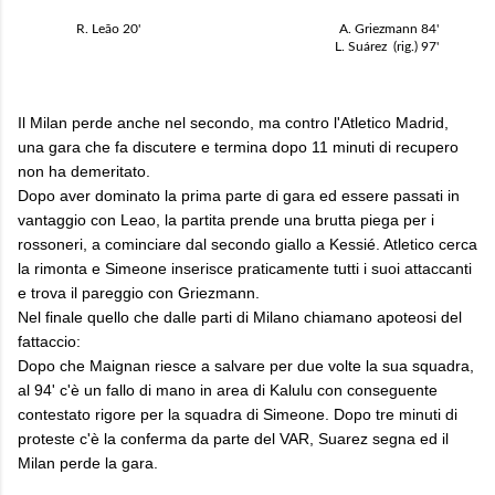
R. Leão
20'
A. Griezmann
84'
L. Suárez
(rig.)
97'
Il Milan perde anche nel secondo, ma contro l'Atletico Madrid,
una gara che fa discutere e termina dopo 11 minuti di recupero
non ha demeritato.
Dopo aver dominato la prima parte di gara ed essere passati in
vantaggio con Leao, la partita prende una brutta piega per i
rossoneri, a cominciare dal secondo giallo a Kessié. Atletico cerca
la rimonta e Simeone inserisce praticamente tutti i suoi attaccanti
e trova il pareggio con Griezmann.
Nel finale quello che dalle parti di Milano chiamano apoteosi del
fattaccio:
Dopo che Maignan riesce a salvare per due volte la sua squadra,
al 94' c'è un fallo di mano in area di Kalulu con conseguente
contestato rigore per la squadra di Simeone. Dopo tre minuti di
proteste c'è la conferma da parte del VAR, Suarez segna ed il
Milan perde la gara.