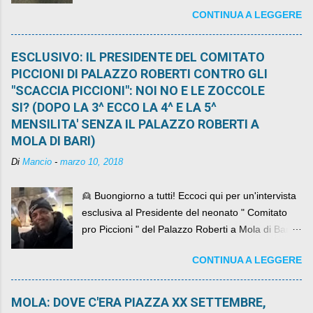
CONTINUA A LEGGERE
ESCLUSIVO: IL PRESIDENTE DEL COMITATO
PICCIONI DI PALAZZO ROBERTI CONTRO GLI
"SCACCIA PICCIONI": NOI NO E LE ZOCCOLE
SI? (DOPO LA 3^ ECCO LA 4^ E LA 5^
MENSILITA' SENZA IL PALAZZO ROBERTI A
MOLA DI BARI)
Di
Mancio
-
marzo 10, 2018
👱 Buongiorno a tutti! Eccoci qui per un'intervista
esclusiva al Presidente del neonato " Comitato
pro Piccioni " del Palazzo Roberti a Mola di Bari ,
abbiamo l'onore di avere con noi il ... non so
CONTINUA A LEGGERE
come definirlo... signor?....
MOLA: DOVE C'ERA PIAZZA XX SETTEMBRE,