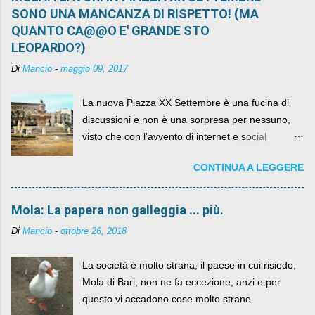
SONO UNA MANCANZA DI RISPETTO! (MA
QUANTO CA@@O E' GRANDE STO
LEOPARDO?)
Di
Mancio
-
maggio 09, 2017
La nuova Piazza XX Settembre è una fucina di
discussioni e non è una sorpresa per nessuno,
visto che con l'avvento di internet e social
networks da qualche anno ognuno può dire la
CONTINUA A LEGGERE
sua lasciandone anche traccia scritta nel web.
Mola: La papera non galleggia ... più.
Di
Mancio
-
ottobre 26, 2018
La società è molto strana, il paese in cui risiedo,
Mola di Bari, non ne fa eccezione, anzi e per
questo vi accadono cose molto strane.