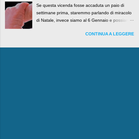
Se questa vicenda fosse accaduta un paio di
settimane prima, staremmo parlando di miracolo
di Natale, invece siamo al 6 Gennaio e possiamo
fare anche battute sulla rivalità tra Babbo Natale
CONTINUA A LEGGERE
e la Befana, visto il lieto epilogo della vicenda.