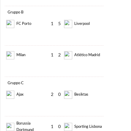
Gruppo B
1
5
FC Porto
Liverpool
1
2
Milan
Atlético Madrid
Gruppo C
2
0
Ajax
Besiktas
Borussia
1
0
Sporting Lisbona
Dortmund