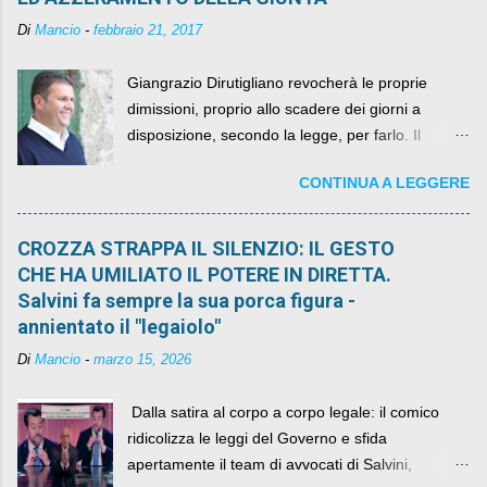
Di
Mancio
-
febbraio 21, 2017
Giangrazio Dirutigliano revocherà le proprie
dimissioni, proprio allo scadere dei giorni a
disposizione, secondo la legge, per farlo. Il
sindaco rimarrà al suo posto, con buona pace di
CONTINUA A LEGGERE
quelli che si auspicavano il contrario.
CROZZA STRAPPA IL SILENZIO: IL GESTO
CHE HA UMILIATO IL POTERE IN DIRETTA.
Salvini fa sempre la sua porca figura -
annientato il "legaiolo"
Di
Mancio
-
marzo 15, 2026
​ Dalla satira al corpo a corpo legale: il comico
ridicolizza le leggi del Governo e sfida
apertamente il team di avvocati di Salvini,