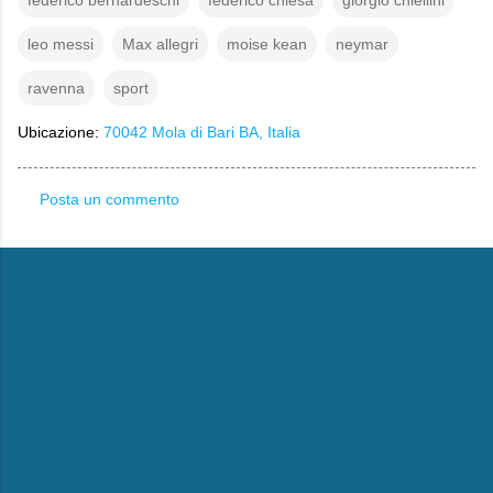
leo messi
Max allegri
moise kean
neymar
ravenna
sport
Ubicazione:
70042 Mola di Bari BA, Italia
Posta un commento
C
o
m
m
e
n
t
i