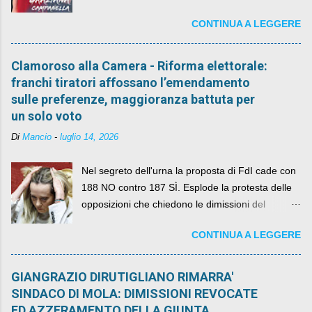
CONTINUA A LEGGERE
Clamoroso alla Camera - Riforma elettorale:
franchi tiratori affossano l’emendamento
sulle preferenze, maggioranza battuta per
un solo voto
Di
Mancio
-
luglio 14, 2026
Nel segreto dell'urna la proposta di FdI cade con
188 NO contro 187 SÌ. Esplode la protesta delle
opposizioni che chiedono le dimissioni del
governo, mentre la coalizione si spacca sul nodo
CONTINUA A LEGGERE
della legge elettorale
GIANGRAZIO DIRUTIGLIANO RIMARRA'
SINDACO DI MOLA: DIMISSIONI REVOCATE
ED AZZERAMENTO DELLA GIUNTA