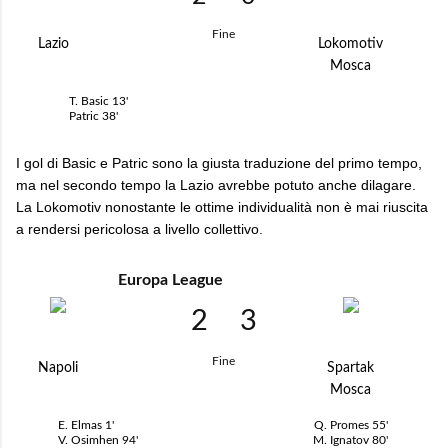
Fine
Lazio
Lokomotiv
Mosca
T. Basic
13'
Patric
38'
I gol di Basic e Patric sono la giusta traduzione del primo tempo,
ma nel secondo tempo la Lazio avrebbe potuto anche dilagare.
La Lokomotiv nonostante le ottime individualità non è mai riuscita
a rendersi pericolosa a livello collettivo.
Europa League
2
3
Fine
Napoli
Spartak
Mosca
E. Elmas
1'
Q. Promes
55'
V. Osimhen
94'
M. Ignatov
80'