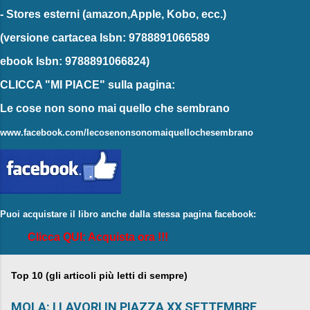
-
Stores esterni
(amazon,Apple, Kobo, ecc.)
(versione cartacea
Isbn: 9788891066589
ebook
Isbn: 9788891066824)
CLICCA "MI PIACE"
sulla pagina:
Le cose non sono mai quello che sembrano
www.facebook.com/lecosenonsonomaiquellochesembrano
Puoi acquistare il libro anche dalla stessa pagina facebook:
Clicca QUI: Acquista ora !!!
Top 10 (gli articoli più letti di sempre)
MOLA: I LAVORI IN PIAZZA XX SETTEMBRE