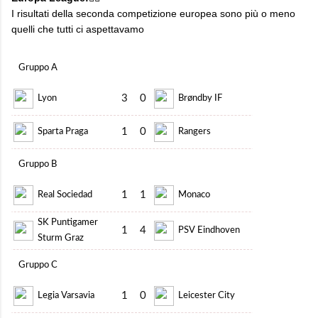
I risultati della seconda competizione europea sono più o meno
quelli che tutti ci aspettavamo
Gruppo A
3
0
Lyon
Brøndby IF
1
0
Sparta Praga
Rangers
Gruppo B
1
1
Real Sociedad
Monaco
SK Puntigamer
1
4
PSV Eindhoven
Sturm Graz
Gruppo C
1
0
Legia Varsavia
Leicester City