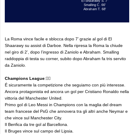
El Shaarawy S. 7'
Smalling C. 66'
Abraham T. 68'
La Roma vince facile e sblocca dopo 7’ grazie al gol di El
Shaarawy su assist di Darboe. Nella ripresa la Roma la chiude
nel giro di 2’, dopo l’ingresso di Zaniolo e Abraham. Smalling
raddoppia di testa su corner, subito dopo Abraham fa tris servito
da Zaniolo.
Champions League
:👇🏻
É sicuramente la competizione che seguiamo con più interesse.
Ancora protagonista ed ancora un gol per Cristiano Ronaldo nella
vittoria del Manchester United.
Primo gol di Leo Messi in Champions con la maglia del dream
team francese del PsG che annovera tra gli altri anche Neymar e
che vince sul Manchester City.
Il Benfica da tre gol al Barcellona.
Il Bruges vince sul campo del Lipsia.