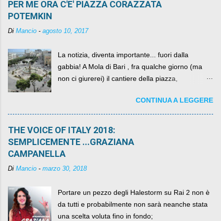
PER ME ORA C'E' PIAZZA CORAZZATA
POTEMKIN
Di
Mancio
-
agosto 10, 2017
La notizia, diventa importante... fuori dalla
gabbia! A Mola di Bari , fra qualche giorno (ma
non ci giurerei) il cantiere della piazza,
scandalosamente contenente la stessa per intero
CONTINUA A LEGGERE
per un numero esorbitante di mesi, non ci sarà
più. C'era una volta Piazza XX Settembre ,
THE VOICE OF ITALY 2018:
SEMPLICEMENTE ...GRAZIANA
CAMPANELLA
Di
Mancio
-
marzo 30, 2018
Portare un pezzo degli Halestorm su Rai 2 non è
da tutti e probabilmente non sarà neanche stata
una scelta voluta fino in fondo;