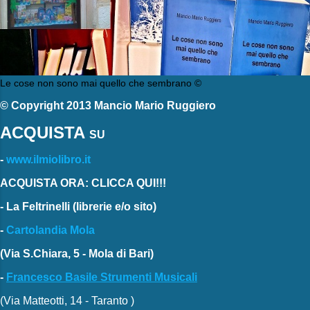
Le cose non sono mai quello che sembrano ©
© Copyright 2013 Mancio Mario Ruggiero
ACQUISTA
SU
-
www.ilmiolibro.it
ACQUISTA ORA: CLICCA QUI!!!
-
La Feltrinelli
(librerie e/o sito)
-
Cartolandia Mola
(Via S.Chiara, 5 - Mola di Bari)
-
Francesco Basile Strumenti Musicali
(Via Matteotti, 14 - Taranto )