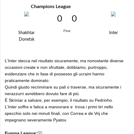
Champions League
0
0
Fine
Shakhtar
Inter
Donetsk
L'Inter stecca nel risultato sicuramente, ma nonostante diverse
occasioni create e non sfruttate, dobbiamo, purtroppo,
evidenziare che in fase di possesso gli ucraini hanno
praticamente dominato.
Quindi giusto recriminare su pali o traverse, ma sicuramente i
nerazzurri avrebbero dovuto fare di più.
È Skriniar a salvare, per esempio, il risultato su Pedrinho.
L'Inter soffre e fatica a manovrare e trova i primi tiri nello
specchio solo nei minuti finali, con Correa e de Vrij che
impegnano severamente Pyatov.
Europa League:👇🏻