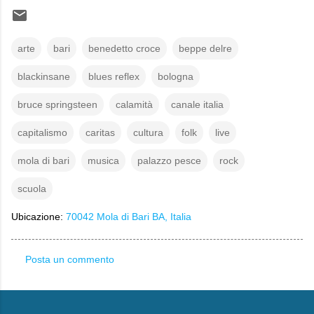
arte
bari
benedetto croce
beppe delre
blackinsane
blues reflex
bologna
bruce springsteen
calamità
canale italia
capitalismo
caritas
cultura
folk
live
mola di bari
musica
palazzo pesce
rock
scuola
Ubicazione:
70042 Mola di Bari BA, Italia
Posta un commento
C
o
m