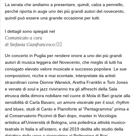
La serata che andiamo a presentare, quindi, calza a pennello,
perché riporta in auge uno dei più grandi autori del novecento,
quindi può essere una grande occasione per tutti.
I dettagli sono spiegati nel
Comunicato a cura
di Stefania Gianfrancesco:👇🏻
Un concerto in Puglia per rendere onore a uno dei più grandi
autori di musica leggera del Novecento, che meglio di tutti ha
coniugato elevato valore musicale e successo popolare. Le sue
composizioni, ricche e mai scontate, interpretate da artisti
straordinari come Dionne Warwick, Aretha Franklin e Tom Jones
e venate di soul e jazz rivivranno tra gli affreschi della Sala
etrusca della dimora nobiliare nel cuore di Mola di Bari grazie alla
sensibilità di Carla Bavaro, un amore viscerale per il soul, rhythm
and blues, studi di Canto e Pianoforte al “Pentagramma” prima e
al Conservatorio Piccinni di Bari dopo, master in Vocologia
artistica all’Università di Bologna, una poliedrica attività musico-
teatrale in Italia e all’estero, e dal 2019 dedita allo studio della
didattica della voce e ricercatrice al Politecnico di Bari