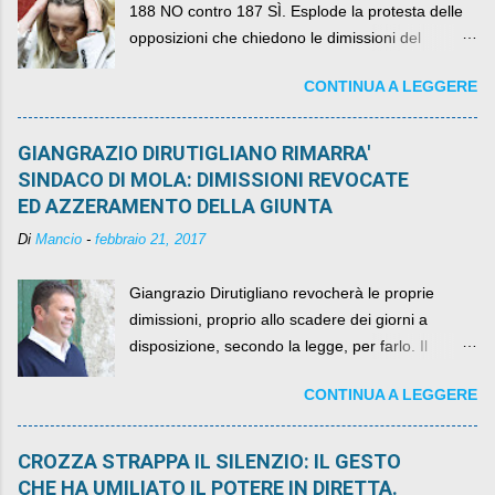
188 NO contro 187 SÌ. Esplode la protesta delle
opposizioni che chiedono le dimissioni del
governo, mentre la coalizione si spacca sul nodo
CONTINUA A LEGGERE
della legge elettorale
GIANGRAZIO DIRUTIGLIANO RIMARRA'
SINDACO DI MOLA: DIMISSIONI REVOCATE
ED AZZERAMENTO DELLA GIUNTA
Di
Mancio
-
febbraio 21, 2017
Giangrazio Dirutigliano revocherà le proprie
dimissioni, proprio allo scadere dei giorni a
disposizione, secondo la legge, per farlo. Il
sindaco rimarrà al suo posto, con buona pace di
CONTINUA A LEGGERE
quelli che si auspicavano il contrario.
CROZZA STRAPPA IL SILENZIO: IL GESTO
CHE HA UMILIATO IL POTERE IN DIRETTA.