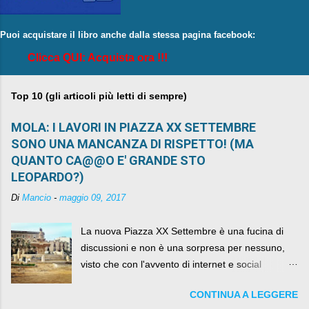
Puoi acquistare il libro anche dalla stessa pagina facebook:
Clicca QUI: Acquista ora !!!
Top 10 (gli articoli più letti di sempre)
MOLA: I LAVORI IN PIAZZA XX SETTEMBRE
SONO UNA MANCANZA DI RISPETTO! (MA
QUANTO CA@@O E' GRANDE STO
LEOPARDO?)
Di
Mancio
-
maggio 09, 2017
La nuova Piazza XX Settembre è una fucina di
discussioni e non è una sorpresa per nessuno,
visto che con l'avvento di internet e social
networks da qualche anno ognuno può dire la
CONTINUA A LEGGERE
sua lasciandone anche traccia scritta nel web.