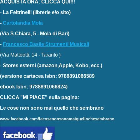
ACQUISTA ORA: CLICCA QUI!!!
-
La Feltrinelli
(librerie e/o sito)
-
Cartolandia Mola
(Via S.Chiara, 5 - Mola di Bari)
-
Francesco Basile Strumenti Musicali
(Via Matteotti, 14 - Taranto )
-
Stores esterni
(amazon,Apple, Kobo, ecc.)
(versione cartacea
Isbn: 9788891066589
ebook
Isbn: 9788891066824)
CLICCA "MI PIACE"
sulla pagina:
Le cose non sono mai quello che sembrano
www.facebook.com/lecosenonsonomaiquellochesembrano