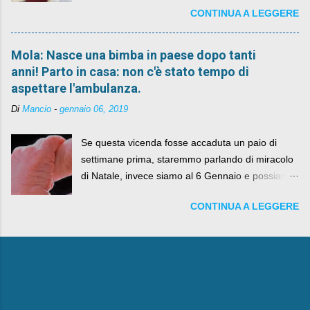
CONTINUA A LEGGERE
Mola: Nasce una bimba in paese dopo tanti
anni! Parto in casa: non c'è stato tempo di
aspettare l'ambulanza.
Di
Mancio
-
gennaio 06, 2019
Se questa vicenda fosse accaduta un paio di
settimane prima, staremmo parlando di miracolo
di Natale, invece siamo al 6 Gennaio e possiamo
fare anche battute sulla rivalità tra Babbo Natale
CONTINUA A LEGGERE
e la Befana, visto il lieto epilogo della vicenda.