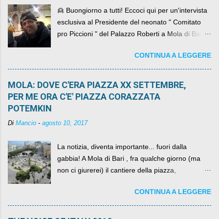
👱 Buongiorno a tutti! Eccoci qui per un'intervista
esclusiva al Presidente del neonato " Comitato
pro Piccioni " del Palazzo Roberti a Mola di Bari ,
abbiamo l'onore di avere con noi il ... non so
CONTINUA A LEGGERE
come definirlo... signor?....
MOLA: DOVE C'ERA PIAZZA XX SETTEMBRE,
PER ME ORA C'E' PIAZZA CORAZZATA
POTEMKIN
Di
Mancio
-
agosto 10, 2017
La notizia, diventa importante... fuori dalla
gabbia! A Mola di Bari , fra qualche giorno (ma
non ci giurerei) il cantiere della piazza,
scandalosamente contenente la stessa per intero
CONTINUA A LEGGERE
per un numero esorbitante di mesi, non ci sarà
più. C'era una volta Piazza XX Settembre ,