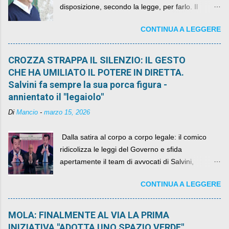
disposizione, secondo la legge, per farlo. Il
sindaco rimarrà al suo posto, con buona pace di
CONTINUA A LEGGERE
quelli che si auspicavano il contrario.
CROZZA STRAPPA IL SILENZIO: IL GESTO
CHE HA UMILIATO IL POTERE IN DIRETTA.
Salvini fa sempre la sua porca figura -
annientato il "legaiolo"
Di
Mancio
-
marzo 15, 2026
​ Dalla satira al corpo a corpo legale: il comico
ridicolizza le leggi del Governo e sfida
apertamente il team di avvocati di Salvini,
diventando il simbolo della resistenza civile.
CONTINUA A LEGGERE
MOLA: FINALMENTE AL VIA LA PRIMA
INIZIATIVA "ADOTTA UNO SPAZIO VERDE"