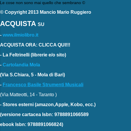
Le cose non sono mai quello che sembrano ©
© Copyright 2013 Mancio Mario Ruggiero
ACQUISTA
SU
-
www.ilmiolibro.it
ACQUISTA ORA: CLICCA QUI!!!
-
La Feltrinelli
(librerie e/o sito)
-
Cartolandia Mola
(Via S.Chiara, 5 - Mola di Bari)
-
Francesco Basile Strumenti Musicali
(Via Matteotti, 14 - Taranto )
-
Stores esterni
(amazon,Apple, Kobo, ecc.)
(versione cartacea
Isbn: 9788891066589
ebook
Isbn: 9788891066824)