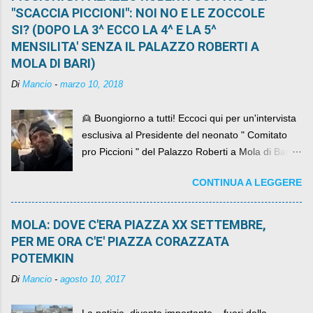
"SCACCIA PICCIONI": NOI NO E LE ZOCCOLE
SI? (DOPO LA 3^ ECCO LA 4^ E LA 5^
MENSILITA' SENZA IL PALAZZO ROBERTI A
MOLA DI BARI)
Di
Mancio
-
marzo 10, 2018
👱 Buongiorno a tutti! Eccoci qui per un'intervista
esclusiva al Presidente del neonato " Comitato
pro Piccioni " del Palazzo Roberti a Mola di Bari ,
abbiamo l'onore di avere con noi il ... non so
CONTINUA A LEGGERE
come definirlo... signor?....
MOLA: DOVE C'ERA PIAZZA XX SETTEMBRE,
PER ME ORA C'E' PIAZZA CORAZZATA
POTEMKIN
Di
Mancio
-
agosto 10, 2017