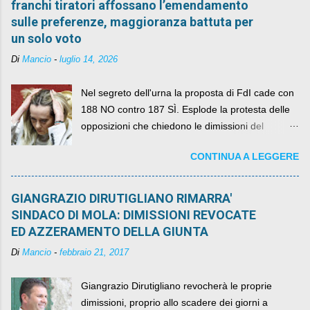
franchi tiratori affossano l’emendamento
sulle preferenze, maggioranza battuta per
un solo voto
Di
Mancio
-
luglio 14, 2026
Nel segreto dell'urna la proposta di FdI cade con
188 NO contro 187 SÌ. Esplode la protesta delle
opposizioni che chiedono le dimissioni del
governo, mentre la coalizione si spacca sul nodo
CONTINUA A LEGGERE
della legge elettorale
GIANGRAZIO DIRUTIGLIANO RIMARRA'
SINDACO DI MOLA: DIMISSIONI REVOCATE
ED AZZERAMENTO DELLA GIUNTA
Di
Mancio
-
febbraio 21, 2017
Giangrazio Dirutigliano revocherà le proprie
dimissioni, proprio allo scadere dei giorni a