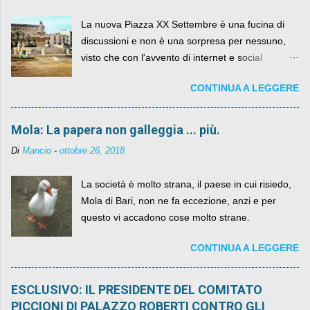
La nuova Piazza XX Settembre è una fucina di
discussioni e non è una sorpresa per nessuno,
visto che con l'avvento di internet e social
networks da qualche anno ognuno può dire la
CONTINUA A LEGGERE
sua lasciandone anche traccia scritta nel web.
Mola: La papera non galleggia ... più.
Di
Mancio
-
ottobre 26, 2018
La società è molto strana, il paese in cui risiedo,
Mola di Bari, non ne fa eccezione, anzi e per
questo vi accadono cose molto strane.
CONTINUA A LEGGERE
ESCLUSIVO: IL PRESIDENTE DEL COMITATO
PICCIONI DI PALAZZO ROBERTI CONTRO GLI