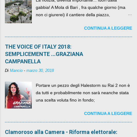
La notizia, diventa importante... fuori dalla
gabbia! A Mola di Bari , fra qualche giorno (ma
non ci giurerei) il cantiere della piazza,
scandalosamente contenente la stessa per intero
CONTINUA A LEGGERE
per un numero esorbitante di mesi, non ci sarà
più. C'era una volta Piazza XX Settembre ,
THE VOICE OF ITALY 2018:
SEMPLICEMENTE ...GRAZIANA
CAMPANELLA
Di
Mancio
-
marzo 30, 2018
Portare un pezzo degli Halestorm su Rai 2 non è
da tutti e probabilmente non sarà neanche stata
una scelta voluta fino in fondo;
CONTINUA A LEGGERE
Clamoroso alla Camera - Riforma elettorale: