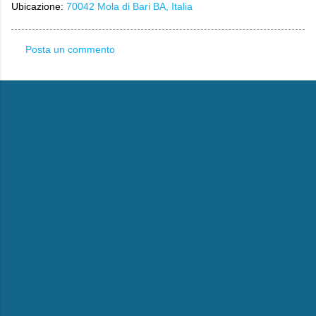
Ubicazione:
70042 Mola di Bari BA, Italia
Posta un commento
C
o
m
m
e
n
t
i