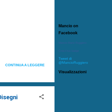
Mancio on
Facebook
Mancio Mario Ruggiero
Crea il tuo badge
Tweet di
@MancioRuggiero
CONTINUA A LEGGERE
Visualizzazioni
Disegni