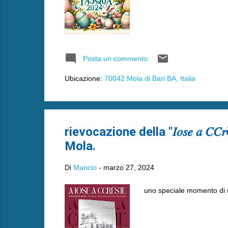
Posta un commento
Ubicazione:
70042 Mola di Bari BA, Italia
rievocazione della "𝐼𝑜𝑠𝑒 𝑎 𝐶𝐶𝑟è𝑠𝑡𝑒"
Mola.
Di
Mancio
-
marzo 27, 2024
uno speciale momento di rievoca