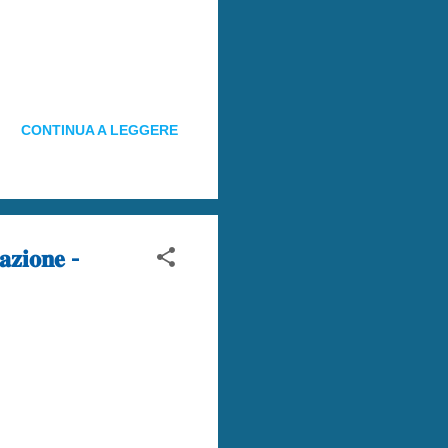
CONTINUA A LEGGERE
𝐳𝐢𝐨𝐧𝐞 -