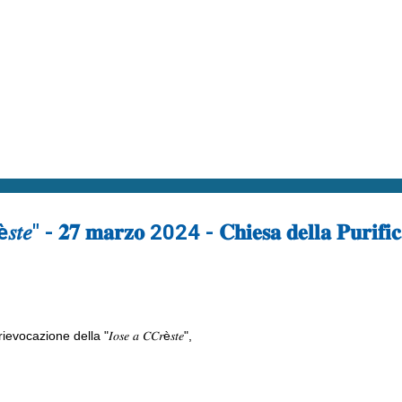
 - 𝟐𝟕 𝐦𝐚𝐫𝐳𝐨 2024 - 𝐂𝐡𝐢𝐞𝐬𝐚 𝐝𝐞𝐥𝐥𝐚 𝐏𝐮𝐫𝐢𝐟𝐢𝐜𝐚
zione della "𝐼𝑜𝑠𝑒 𝑎 𝐶𝐶𝑟è𝑠𝑡𝑒",