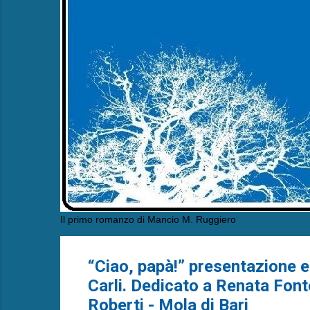
Il primo romanzo di Mancio M. Ruggiero
“Ciao, papà!” presentazione e
Carli. Dedicato a Renata Font
Roberti - Mola di Bari