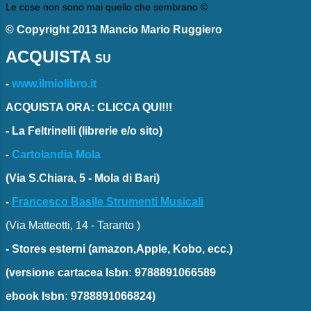
Le cose non sono mai quello che sembrano ©
© Copyright 2013 Mancio Mario Ruggiero
ACQUISTA
SU
-
www.ilmiolibro.it
ACQUISTA ORA: CLICCA QUI!!!
-
La Feltrinelli
(librerie e/o sito)
-
Cartolandia Mola
(Via S.Chiara, 5 - Mola di Bari)
-
Francesco Basile Strumenti Musicali
(Via Matteotti, 14 - Taranto )
-
Stores esterni
(amazon,Apple, Kobo, ecc.)
(versione cartacea
Isbn: 9788891066589
ebook
Isbn: 9788891066824)