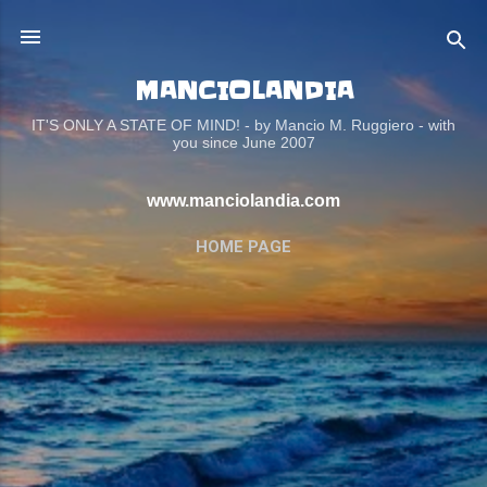
Passa ai contenuti principali
MANCIOLANDIA
IT'S ONLY A STATE OF MIND! - by Mancio M. Ruggiero - with
you since June 2007
www.manciolandia.com
HOME PAGE