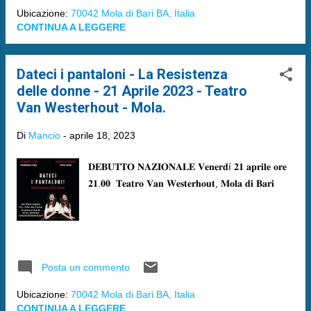
Ubicazione:
70042 Mola di Bari BA, Italia
CONTINUA A LEGGERE
Dateci i pantaloni - La Resistenza
delle donne - 21 Aprile 2023 - Teatro
Van Westerhout - Mola.
Di
Mancio
-
aprile 18, 2023
𝐃𝐄𝐁𝐔𝐓𝐓𝐎 𝐍𝐀𝐙𝐈𝐎𝐍𝐀𝐋𝐄 𝐕𝐞𝐧𝐞𝐫𝐝í 𝟐𝟏 𝐚𝐩𝐫𝐢𝐥𝐞 𝐨𝐫𝐞
𝟐𝟏.𝟎𝟎 𝐓𝐞𝐚𝐭𝐫𝐨 𝐕𝐚𝐧 𝐖𝐞𝐬𝐭𝐞𝐫𝐡𝐨𝐮𝐭, 𝐌𝐨𝐥𝐚 𝐝𝐢 𝐁𝐚𝐫𝐢
Posta un commento
Ubicazione:
70042 Mola di Bari BA, Italia
CONTINUA A LEGGERE