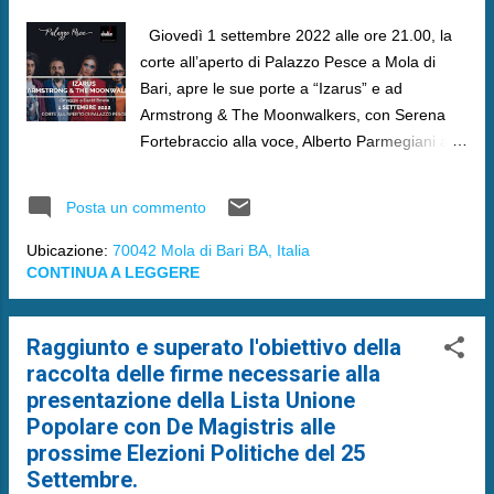
Giovedì 1 settembre 2022 alle ore 21.00, la
corte all’aperto di Palazzo Pesce a Mola di
Bari, apre le sue porte a “Izarus” e ad
Armstrong & The Moonwalkers, con Serena
Fortebraccio alla voce, Alberto Parmegiani alla
chitarra, Domenico Cartago alle tastiere,
Giorgio Vendola al contrabbasso e Fabio
Posta un commento
Accardi alla batteria e arrangiamenti.
Ubicazione:
70042 Mola di Bari BA, Italia
CONTINUA A LEGGERE
Raggiunto e superato l'obiettivo della
raccolta delle firme necessarie alla
presentazione della Lista Unione
Popolare con De Magistris alle
prossime Elezioni Politiche del 25
Settembre.