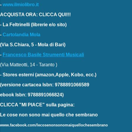
-
www.ilmiolibro.it
ACQUISTA ORA: CLICCA QUI!!!
-
La Feltrinelli
(librerie e/o sito)
-
Cartolandia Mola
(Via S.Chiara, 5 - Mola di Bari)
-
Francesco Basile Strumenti Musicali
(Via Matteotti, 14 - Taranto )
-
Stores esterni
(amazon,Apple, Kobo, ecc.)
(versione cartacea
Isbn: 9788891066589
ebook
Isbn: 9788891066824)
CLICCA "MI PIACE"
sulla pagina:
Le cose non sono mai quello che sembrano
www.facebook.com/lecosenonsonomaiquellochesembrano