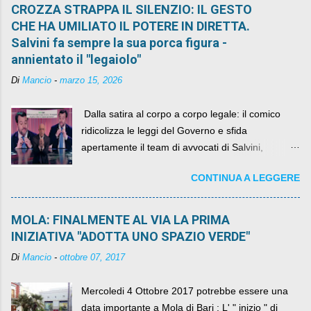
CROZZA STRAPPA IL SILENZIO: IL GESTO
CHE HA UMILIATO IL POTERE IN DIRETTA.
Salvini fa sempre la sua porca figura -
annientato il "legaiolo"
Di
Mancio
-
marzo 15, 2026
​ Dalla satira al corpo a corpo legale: il comico
ridicolizza le leggi del Governo e sfida
apertamente il team di avvocati di Salvini,
diventando il simbolo della resistenza civile.
CONTINUA A LEGGERE
MOLA: FINALMENTE AL VIA LA PRIMA
INIZIATIVA "ADOTTA UNO SPAZIO VERDE"
Di
Mancio
-
ottobre 07, 2017
Mercoledi 4 Ottobre 2017 potrebbe essere una
data importante a Mola di Bari ; L' " inizio " di