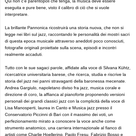
Qui non c'è parentopoli che tenga, la musica deve essere
eseguita e pure bene, visto il calibro di ciò che si vuole
interpretare.
La brillante Pannonica ricostruirà una storia nuova, che non si
legge nei libri sul jazz, raccontando le personalità dei mostri sacri
di questa epoca musicale attraverso aneddoti poco conosciuti,
fotografie originali proiettate sulla scena, episodi e incontri
realmente accaduti.
Tutto con le sue sagaci parole, affidate alla voce di Silvana Kühtz,
ricercatrice universitaria barese, che ricerca, studia e riscrive la
storia del jazz nei panni stravaganti della baronessa mecenate.
Andrea Gargiulo, napoletano diviso fra jazz, musica corale e
direzione di coro, la affianca al pianoforte proponendo versioni
personali dei grandi classici jazz con la complicità della voce di
Lisa Manosperti, laurea in Canto e Musica jazz presso il
Conservatorio Piccinni di Bari con il massimo dei voti, un
perfezionamento mirato a conoscere la voce anche come
strumento anatomico, una carriera internazionale al fianco di
artisti come Charlie Hoellering, Paolo Fresu, Fabrizio Bosso e