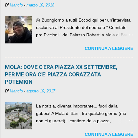
Di
Mancio
-
marzo 10, 2018
👱 Buongiorno a tutti! Eccoci qui per un'intervista
esclusiva al Presidente del neonato " Comitato
pro Piccioni " del Palazzo Roberti a Mola di Bari ,
abbiamo l'onore di avere con noi il ... non so
CONTINUA A LEGGERE
come definirlo... signor?....
MOLA: DOVE C'ERA PIAZZA XX SETTEMBRE,
PER ME ORA C'E' PIAZZA CORAZZATA
POTEMKIN
Di
Mancio
-
agosto 10, 2017
La notizia, diventa importante... fuori dalla
gabbia! A Mola di Bari , fra qualche giorno (ma
non ci giurerei) il cantiere della piazza,
scandalosamente contenente la stessa per intero
CONTINUA A LEGGERE
per un numero esorbitante di mesi, non ci sarà