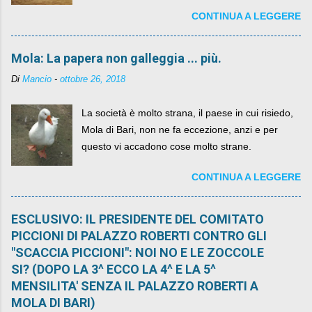
networks da qualche anno ognuno può dire la
CONTINUA A LEGGERE
sua lasciandone anche traccia scritta nel web.
Mola: La papera non galleggia ... più.
Di
Mancio
-
ottobre 26, 2018
La società è molto strana, il paese in cui risiedo,
Mola di Bari, non ne fa eccezione, anzi e per
questo vi accadono cose molto strane.
CONTINUA A LEGGERE
ESCLUSIVO: IL PRESIDENTE DEL COMITATO
PICCIONI DI PALAZZO ROBERTI CONTRO GLI
"SCACCIA PICCIONI": NOI NO E LE ZOCCOLE
SI? (DOPO LA 3^ ECCO LA 4^ E LA 5^
MENSILITA' SENZA IL PALAZZO ROBERTI A
MOLA DI BARI)