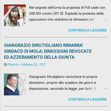
Nel segreto dell'urna la proposta di FdI cade con
188 NO contro 187 SÌ. Esplode la protesta delle
opposizioni che chiedono le dimissioni del
governo, mentre la coalizione si spacca sul nodo
CONTINUA A LEGGERE
della legge elettorale
GIANGRAZIO DIRUTIGLIANO RIMARRA'
SINDACO DI MOLA: DIMISSIONI REVOCATE
ED AZZERAMENTO DELLA GIUNTA
Di
Mancio
-
febbraio 21, 2017
Giangrazio Dirutigliano revocherà le proprie
dimissioni, proprio allo scadere dei giorni a
disposizione, secondo la legge, per farlo. Il
sindaco rimarrà al suo posto, con buona pace di
CONTINUA A LEGGERE
quelli che si auspicavano il contrario.