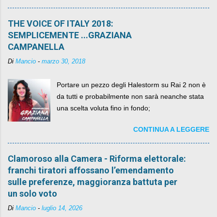
più. C'era una volta Piazza XX Settembre ,
THE VOICE OF ITALY 2018:
SEMPLICEMENTE ...GRAZIANA
CAMPANELLA
Di
Mancio
-
marzo 30, 2018
Portare un pezzo degli Halestorm su Rai 2 non è
da tutti e probabilmente non sarà neanche stata
una scelta voluta fino in fondo;
CONTINUA A LEGGERE
Clamoroso alla Camera - Riforma elettorale:
franchi tiratori affossano l’emendamento
sulle preferenze, maggioranza battuta per
un solo voto
Di
Mancio
-
luglio 14, 2026