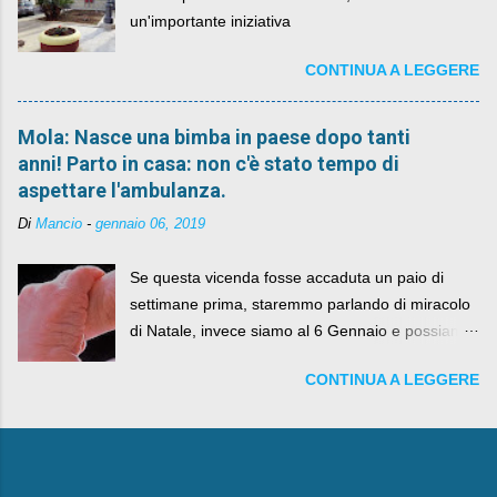
un'importante iniziativa
CONTINUA A LEGGERE
Mola: Nasce una bimba in paese dopo tanti
anni! Parto in casa: non c'è stato tempo di
aspettare l'ambulanza.
Di
Mancio
-
gennaio 06, 2019
Se questa vicenda fosse accaduta un paio di
settimane prima, staremmo parlando di miracolo
di Natale, invece siamo al 6 Gennaio e possiamo
fare anche battute sulla rivalità tra Babbo Natale
CONTINUA A LEGGERE
e la Befana, visto il lieto epilogo della vicenda.