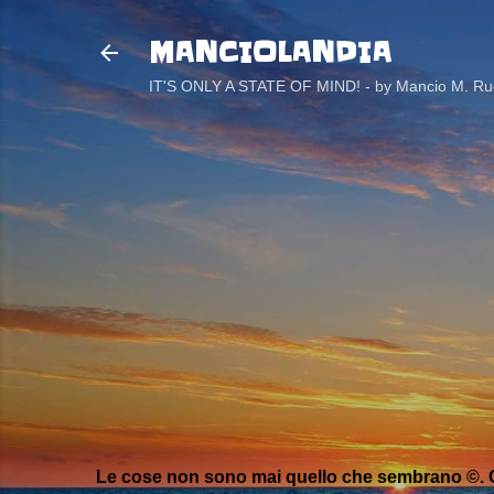
MANCIOLANDIA
IT'S ONLY A STATE OF MIND! - by Mancio M. Rug
Le cose non sono mai quello che sembrano ©. C