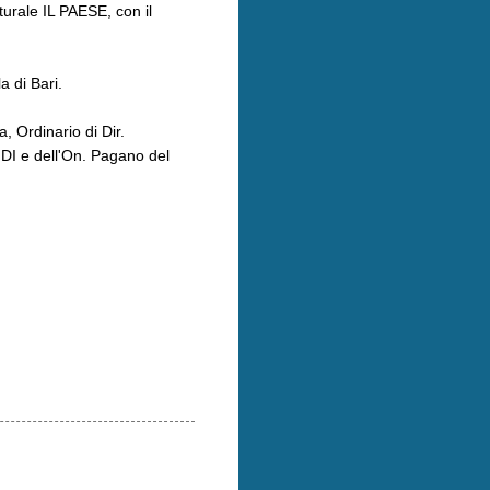
urale IL PAESE, con il
a di Bari.
, Ordinario di Dir.
 FDI e dell'On. Pagano del