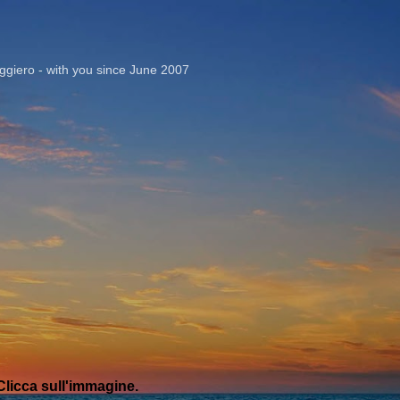
Passa ai contenuti principali
giero - with you since June 2007
licca sull'immagine.