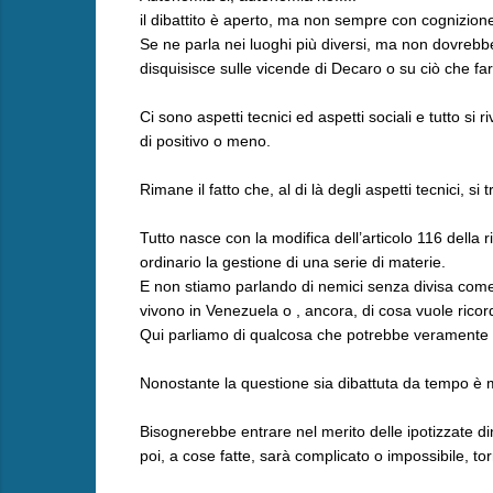
il dibattito è aperto, ma non sempre con cognizion
Se ne parla nei luoghi più diversi, ma non dovreb
disquisisce sulle vicende di Decaro o su ciò che far
Ci sono aspetti tecnici ed aspetti sociali e tutto 
di positivo o meno.
Rimane il fatto che, al di là degli aspetti tecnici, s
Tutto nasce con la modifica dell’articolo 116 della r
ordinario la gestione di una serie di materie.
E non stiamo parlando di nemici senza divisa come c
vivono in Venezuela o , ancora, di cosa vuole ricor
Qui parliamo di qualcosa che potrebbe veramente 
Nonostante la questione sia dibattuta da tempo è mo
Bisognerebbe entrare nel merito delle ipotizzate 
poi, a cose fatte, sarà complicato o impossibile, tor