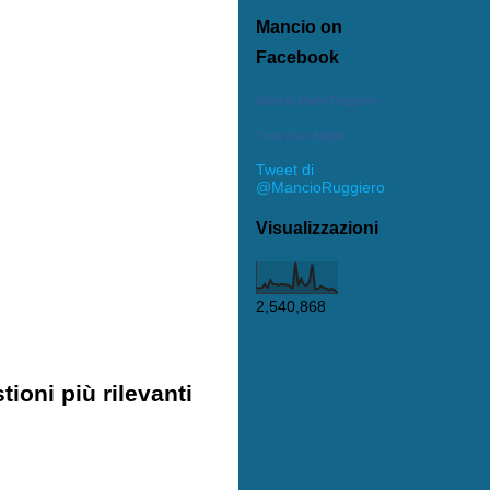
Mancio on
Facebook
Mancio Mario Ruggiero
Crea il tuo badge
Tweet di
@MancioRuggiero
Visualizzazioni
2,540,868
ioni più rilevanti