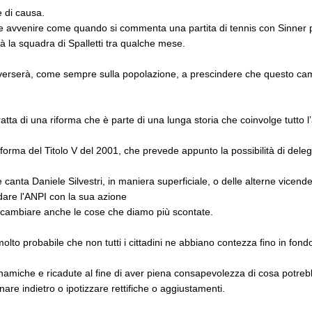
e di causa.
be avvenire come quando si commenta una partita di tennis con Sinner 
à la squadra di Spalletti tra qualche mese.
si riverserà, come sempre sulla popolazione, a prescindere che questo ca
i tratta di una riforma che è parte di una lunga storia che coinvolge tutto 
iforma del Titolo V del 2001, che prevede appunto la possibilità di deleg
anta Daniele Silvestri, in maniera superficiale, o delle alterne vicende 
dare l'ANPI con la sua azione
cambiare anche le cose che diamo più scontate.
lto probabile che non tutti i cittadini ne abbiano contezza fino in fond
dinamiche e ricadute al fine di aver piena consapevolezza di cosa potr
nare indietro o ipotizzare rettifiche o aggiustamenti.