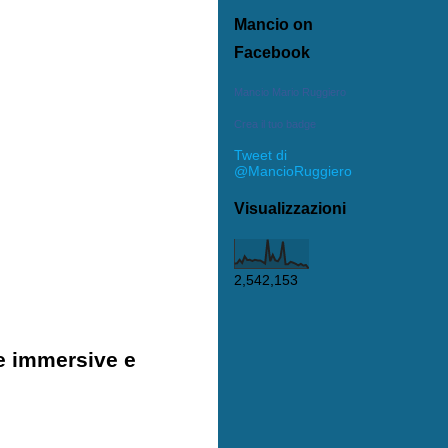
Mancio on
Facebook
Mancio Mario Ruggiero
Crea il tuo badge
Tweet di
@MancioRuggiero
Visualizzazioni
2,542,153
ze immersive e