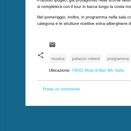
si completerà con il tour in barca lungo la costa mo
Nel pomeriggio, inoltre, in programma nella sala con
categoria e le strutture ricettive extra-alberghiere de
musica
palazzo roberti
programma
Ubicazione:
70042 Mola di Bari BA, Italia
Posta un commento
C
o
m
m
e