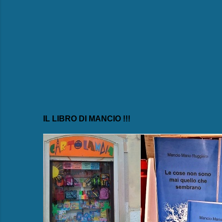
n
t
i
IL LIBRO DI MANCIO !!!