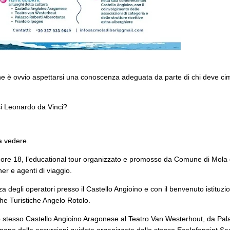
one è ovvio aspettarsi una conoscenza adeguata da parte di chi deve cim
si Leonardo da Vinci?
a vedere.
 ore 18, l’educational tour organizzato e promosso da Comune di Mola 
ner e agenti di viaggio.
za degli operatori presso il Castello Angioino e con il benvenuto istituzi
che Turistiche Angelo Rotolo.
allo stesso Castello Angioino Aragonese al Teatro Van Westerhout, da Pal
imane delle escursioni guidate organizzate dallo stesso EcoInfopoint Sa