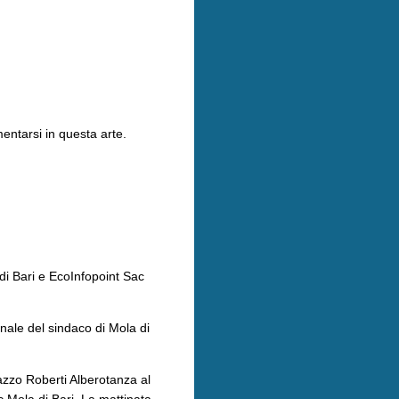
entarsi in questa arte.
di Bari e EcoInfopoint Sac
onale del sindaco di Mola di
azzo Roberti Alberotanza al
c Mola di Bari. La mattinata