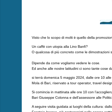
Visto che lo scopo di molti è quello della promozi
Un caffè con utopia alla Lino Banfi?
O qualcosa di più concreto come le dimostrazioni 
Dipende da come vogliamo vedere le cose.
Ed anche alle nostre latitudini ci sono tante cose d
si terrà domenica 5 maggio 2024, dalle ore 10 alle
Mola di Bari, riservato a tour operator, travel desig
Si comincia in mattinata alle ore 10 con l’accoglien
Bari Giuseppe Colonna e dell’assessore alle Politi
A seguire visita guidata ai luoghi della cultura: d
Frantoio Ipogeo, già protagonisti nelle scorse sett