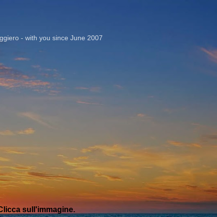
Passa ai contenuti principali
giero - with you since June 2007
licca sull'immagine.