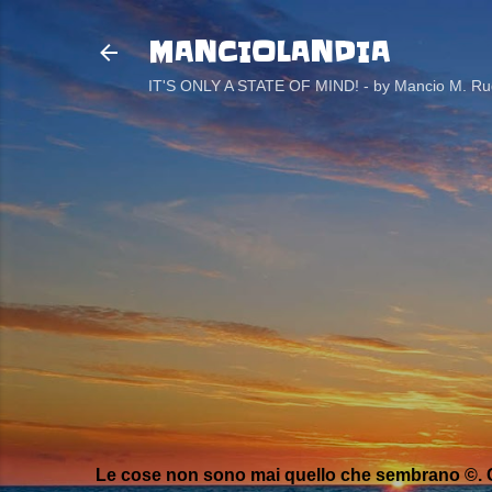
MANCIOLANDIA
IT'S ONLY A STATE OF MIND! - by Mancio M. Rug
Le cose non sono mai quello che sembrano ©. C