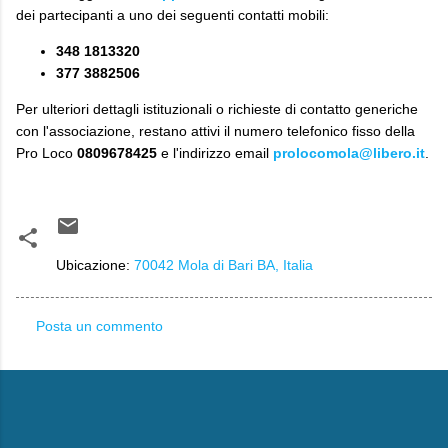
dei partecipanti a uno dei seguenti contatti mobili:
348 1813320
377 3882506
​Per ulteriori dettagli istituzionali o richieste di contatto generiche
con l'associazione, restano attivi il numero telefonico fisso della
Pro Loco
0809678425
e l'indirizzo email
prolocomola@libero.it
.
Ubicazione:
70042 Mola di Bari BA, Italia
Posta un commento
C
o
m
m