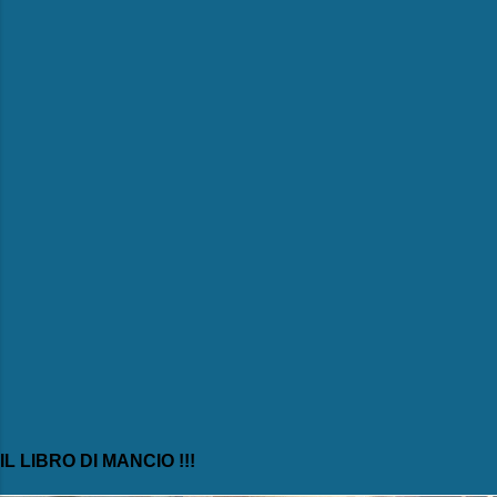
e
n
t
i
IL LIBRO DI MANCIO !!!