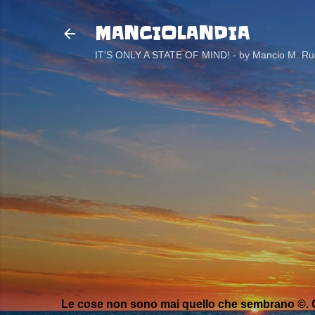
MANCIOLANDIA
IT'S ONLY A STATE OF MIND! - by Mancio M. Rug
Le cose non sono mai quello che sembrano ©. C