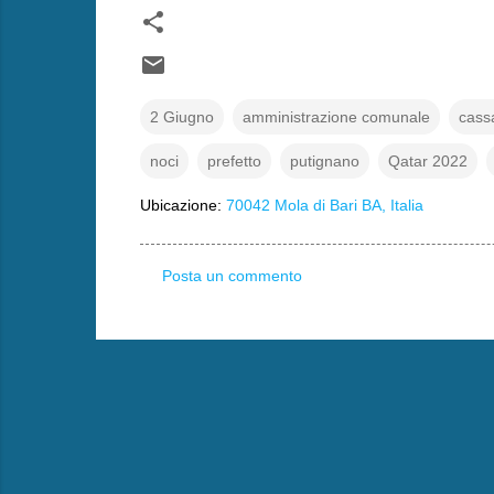
2 Giugno
amministrazione comunale
cass
noci
prefetto
putignano
Qatar 2022
Ubicazione:
70042 Mola di Bari BA, Italia
Posta un commento
C
o
m
m
e
n
t