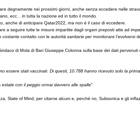
iare degnamente nei prossimi giorni, anche senza eccedere nelle stra
no, ecc... in tutta la nazione ed in tutto il mondo.
to, anche di anticipare Qatar2022, ma non è il caso di eccedere.
 a seguire tutte le misure impartite dagli organi preposti atte ad impedi
stante contatto con le autorità sanitarie per monitorare l’evolversi de
 Sindaco di Mola di Bari Giuseppe Colonna sulla base dei dati pervenuti 
tano essere stati vaccinati. Di questi, 10.788 hanno ricevuto solo la pr
 estate con il peggio ormai davvero alle spalle
".
, State of Mind, per citarne alcuni e, perchè no, Subsonica e gli inflazi