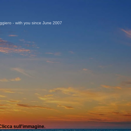
Passa ai contenuti principali
giero - with you since June 2007
licca sull'immagine.