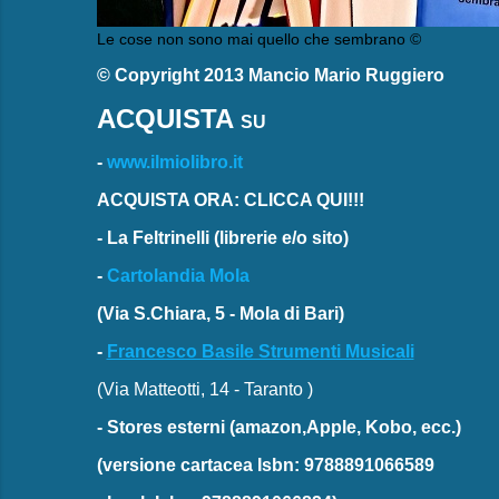
Le cose non sono mai quello che sembrano ©
© Copyright 2013 Mancio Mario Ruggiero
ACQUISTA
SU
-
www.ilmiolibro.it
ACQUISTA ORA: CLICCA QUI!!!
-
La Feltrinelli
(librerie e/o sito)
-
Cartolandia Mola
(Via S.Chiara, 5 - Mola di Bari)
-
Francesco Basile Strumenti Musicali
(Via Matteotti, 14 - Taranto )
-
Stores esterni
(amazon,Apple, Kobo, ecc.)
(versione cartacea
Isbn: 9788891066589