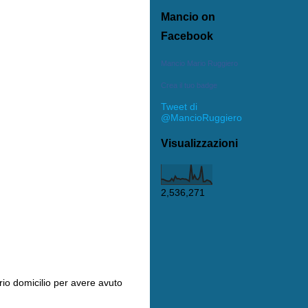
Mancio on
Facebook
Mancio Mario Ruggiero
Crea il tuo badge
Tweet di
@MancioRuggiero
Visualizzazioni
2,536,271
prio domicilio per avere avuto