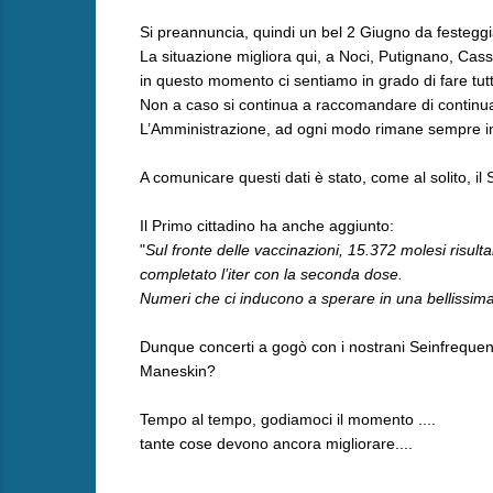
Si preannuncia, quindi un bel 2 Giugno da festegg
La situazione migliora qui, a Noci, Putignano, Cassa
in questo momento ci sentiamo in grado di fare tut
Non a caso si continua a raccomandare di continuare
L’Amministrazione, ad ogni modo rimane sempre in co
A comunicare questi dati è stato, come al solito, il
Il Primo cittadino ha anche aggiunto:
"
Sul fronte delle vaccinazioni, 15.372 molesi risul
completato l’iter con la seconda dose.
Numeri che ci inducono a sperare in una bellissima
Dunque concerti a gogò con i nostrani Seinfrequenza
Maneskin?
Tempo al tempo, godiamoci il momento ....
tante cose devono ancora migliorare....