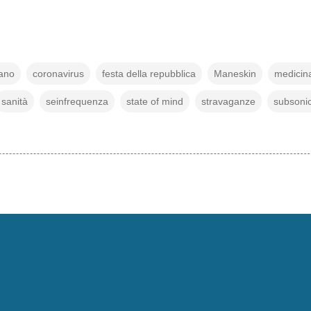
ano
coronavirus
festa della repubblica
Maneskin
medicin
sanità
seinfrequenza
state of mind
stravaganze
subsoni