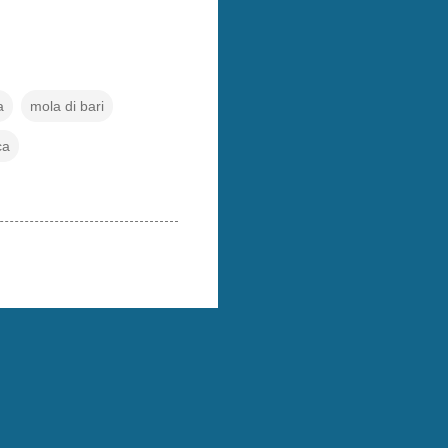
a
mola di bari
ca