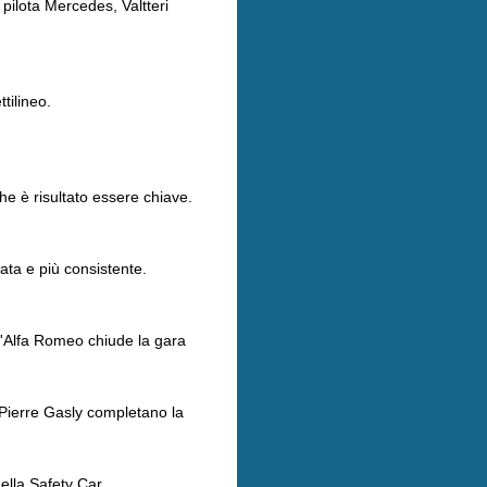
pilota Mercedes, Valtteri
tilineo.
e è risultato essere chiave.
rata e più consistente.
l'Alfa Romeo chiude la gara
 Pierre Gasly completano la
ella Safety Car.