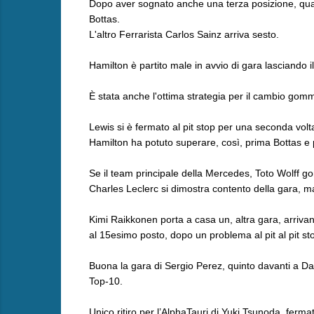
Dopo aver sognato anche una terza posizione, quarto
Bottas.
L'altro Ferrarista Carlos Sainz arriva sesto.
Hamilton è partito male in avvio di gara lasciando i
È stata anche l'ottima strategia per il cambio gomma
Lewis si è fermato al pit stop per una seconda vo
Hamilton ha potuto superare, così, prima Bottas e 
Se il team principale della Mercedes, Toto Wolff gon
Charles Leclerc si dimostra contento della gara, ma 
Kimi Raikkonen porta a casa un, altra gara, arriv
al 15esimo posto, dopo un problema al pit al pit st
Buona la gara di Sergio Perez, quinto davanti a D
Top-10.
Unico ritiro per l’AlphaTauri di Yuki Tsunoda, ferm