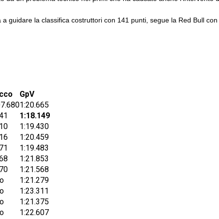
a guidare la classifica costruttori con 141 punti, segue la Red Bull con
acco
GpV
07.680
1:20.665
41
1:18.149
10
1:19.430
16
1:20.459
71
1:19.483
68
1:21.853
70
1:21.568
ro
1:21.279
ro
1:23.311
ro
1:21.375
ro
1:22.607