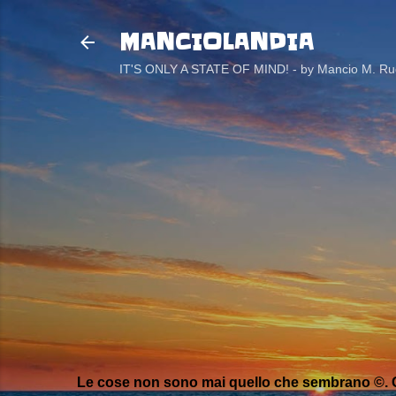
MANCIOLANDIA
IT'S ONLY A STATE OF MIND! - by Mancio M. Rug
Le cose non sono mai quello che sembrano ©. C