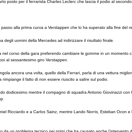
 posto per il ferrarista Charles Leclerc che lascia il podio al secondo 
l passo alla prima curva a Verstappen che lo ha superato alla fine del ret
 degli uomini della Mercedes ad indirizzare il risultato finale.
lta nel corso della gara preferendo cambiare le gomme in un momento ch
poi al sessantesimo giro Verstappen.
gola ancora una volta, quello della Ferrari, parla di una vettura miglio
rimpiange il fatto di non essere riuscito a salire sul podio.
ando dodicesimo mentre il compagno di squadra Antonio Giovinazzi con 
op.
aniel Ricciardo e a Carlos Sainz, mentre Lando Norris, Esteban Ocon e
ato da un problema tecnico nei primi che ha causato anche l’intervento d