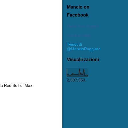
Mancio on
Facebook
Mancio Mario Ruggiero
Crea il tuo badge
Tweet di
@MancioRuggiero
Visualizzazioni
2,537,353
la Red Bull di Max