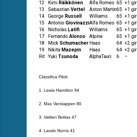
12
Kimi
Räikkönen
Alfa Romeo
65
+1 gi
13
Sebastian
Vettel
Aston Martin
65
+1 gi
14
George
Russell
Williams
65
+1 gi
15
Antonio
Giovinazzi
Alfa Romeo
65
+1 gi
16
Nicholas
Latifi
Williams
65
+1 gi
17
Fernando
Alonso
Alpine
65
+1 gi
18
Mick
Schumacher
Haas
64
+2 gir
19
Nikita
Mazepin
Haas
64
+2 gir
Rit
Yuki
Tsunoda
AlphaTauri
6
–
Classifica Piloti
1. Lewis Hamilton 94
2. Max Verstappen 80
3. Valtteri Bottas 47
4. Lando Norris 41