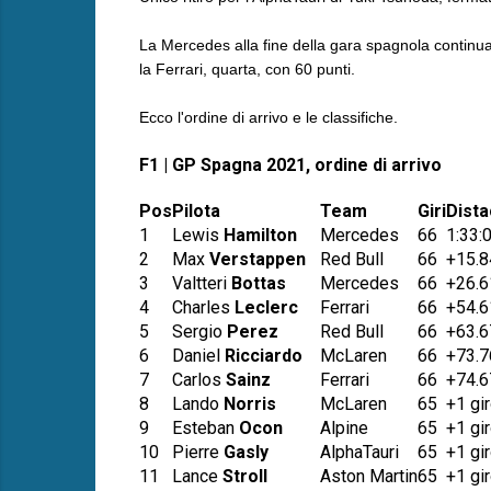
La Mercedes alla fine della gara spagnola continua 
la Ferrari, quarta, con 60 punti.
Ecco l'ordine di arrivo e le classifiche.
F1 | GP Spagna 2021, ordine di arrivo
Pos
Pilota
Team
Giri
Dist
1
Lewis
Hamilton
Mercedes
66
1:33:
2
Max
Verstappen
Red Bull
66
+15.8
3
Valtteri
Bottas
Mercedes
66
+26.6
4
Charles
Leclerc
Ferrari
66
+54.6
5
Sergio
Perez
Red Bull
66
+63.6
6
Daniel
Ricciardo
McLaren
66
+73.7
7
Carlos
Sainz
Ferrari
66
+74.6
8
Lando
Norris
McLaren
65
+1 gi
9
Esteban
Ocon
Alpine
65
+1 gi
10
Pierre
Gasly
AlphaTauri
65
+1 gi
11
Lance
Stroll
Aston Martin
65
+1 gi