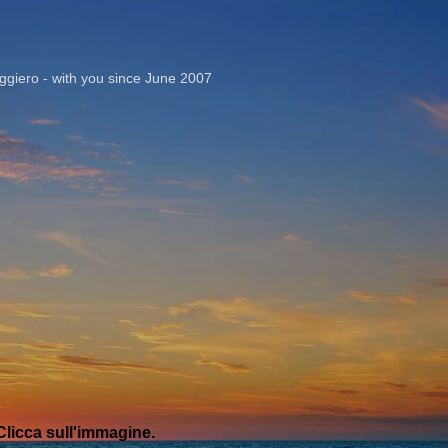
Passa ai contenuti principali
giero - with you since June 2007
licca sull'immagine.