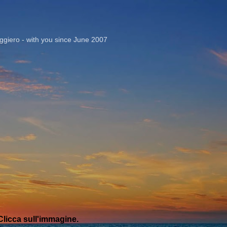
Passa ai contenuti principali
giero - with you since June 2007
licca sull'immagine.