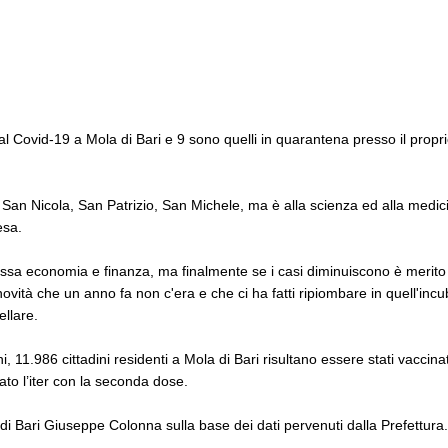
i al Covid-19 a Mola di Bari e 9 sono quelli in quarantena presso il propr
 a San Nicola, San Patrizio, San Michele, ma è alla scienza ed alla med
esa.
omessa economia e finanza, ma finalmente se i casi diminuiscono è merito 
ovità che un anno fa non c'era e che ci ha fatti ripiombare in quell'in
ellare.
, 11.986 cittadini residenti a Mola di Bari risultano essere stati vaccina
to l’iter con la seconda dose.
 di Bari Giuseppe Colonna sulla base dei dati pervenuti dalla Prefettura.