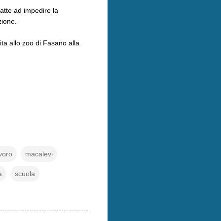
 atte ad impedire la
zione.
ta allo zoo di Fasano alla
voro
macalevi
a
scuola