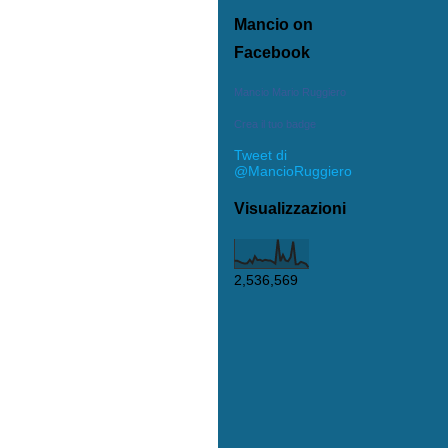
Mancio on
Facebook
Mancio Mario Ruggiero
Crea il tuo badge
Tweet di
@MancioRuggiero
Visualizzazioni
2,536,569