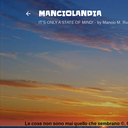
MANCIOLANDIA
IT'S ONLY A STATE OF MIND! - by Mancio M. Rug
Le cose non sono mai quello che sembrano ©. C