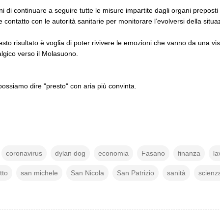
 di continuare a seguire tutte le misure impartite dagli organi preposti
 contatto con le autorità sanitarie per monitorare l’evolversi della situa
to risultato è voglia di poter rivivere le emozioni che vanno da una visi
lgico verso il Molasuono.
ssiamo dire "presto" con aria più convinta.
coronavirus
dylan dog
economia
Fasano
finanza
la
tto
san michele
San Nicola
San Patrizio
sanità
scienz