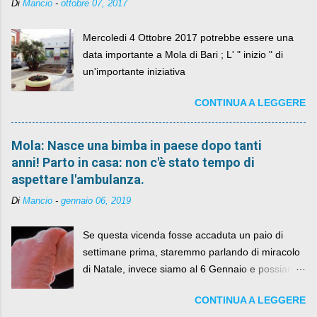
Di
Mancio
-
ottobre 07, 2017
Mercoledi 4 Ottobre 2017 potrebbe essere una
data importante a Mola di Bari ; L' " inizio " di
un'importante iniziativa
CONTINUA A LEGGERE
Mola: Nasce una bimba in paese dopo tanti
anni! Parto in casa: non c'è stato tempo di
aspettare l'ambulanza.
Di
Mancio
-
gennaio 06, 2019
Se questa vicenda fosse accaduta un paio di
settimane prima, staremmo parlando di miracolo
di Natale, invece siamo al 6 Gennaio e possiamo
fare anche battute sulla rivalità tra Babbo Natale
CONTINUA A LEGGERE
e la Befana, visto il lieto epilogo della vicenda.