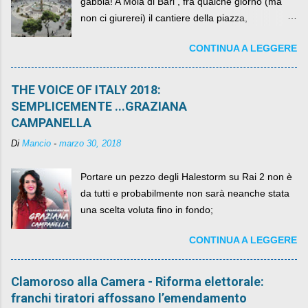
gabbia! A Mola di Bari , fra qualche giorno (ma
non ci giurerei) il cantiere della piazza,
scandalosamente contenente la stessa per intero
CONTINUA A LEGGERE
per un numero esorbitante di mesi, non ci sarà
più. C'era una volta Piazza XX Settembre ,
THE VOICE OF ITALY 2018:
SEMPLICEMENTE ...GRAZIANA
CAMPANELLA
Di
Mancio
-
marzo 30, 2018
Portare un pezzo degli Halestorm su Rai 2 non è
da tutti e probabilmente non sarà neanche stata
una scelta voluta fino in fondo;
CONTINUA A LEGGERE
Clamoroso alla Camera - Riforma elettorale:
franchi tiratori affossano l’emendamento