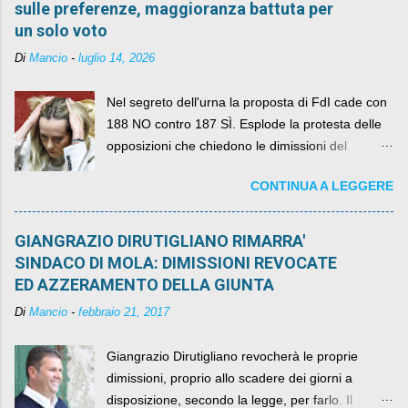
sulle preferenze, maggioranza battuta per
un solo voto
Di
Mancio
-
luglio 14, 2026
Nel segreto dell'urna la proposta di FdI cade con
188 NO contro 187 SÌ. Esplode la protesta delle
opposizioni che chiedono le dimissioni del
governo, mentre la coalizione si spacca sul nodo
CONTINUA A LEGGERE
della legge elettorale
GIANGRAZIO DIRUTIGLIANO RIMARRA'
SINDACO DI MOLA: DIMISSIONI REVOCATE
ED AZZERAMENTO DELLA GIUNTA
Di
Mancio
-
febbraio 21, 2017
Giangrazio Dirutigliano revocherà le proprie
dimissioni, proprio allo scadere dei giorni a
disposizione, secondo la legge, per farlo. Il