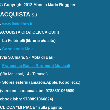
© Copyright 2013 Mancio Mario Ruggiero
ACQUISTA
SU
-
www.ilmiolibro.it
ACQUISTA ORA: CLICCA QUI!!!
-
La Feltrinelli
(librerie e/o sito)
-
Cartolandia Mola
(Via S.Chiara, 5 - Mola di Bari)
-
Francesco Basile Strumenti Musicali
(Via Matteotti, 14 - Taranto )
-
Stores esterni
(amazon,Apple, Kobo, ecc.)
(versione cartacea
Isbn: 9788891066589
ebook
Isbn: 9788891066824)
CLICCA "MI PIACE"
sulla pagina: