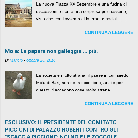
La nuova Piazza XX Settembre è una fucina di
discussioni e non è una sorpresa per nessuno,
visto che con l'avvento di internet e social
networks da qualche anno ognuno può dire la
CONTINUA A LEGGERE
sua lasciandone anche traccia scritta nel web.
Mola: La papera non galleggia ... più.
Di
Mancio
-
ottobre 26, 2018
La società è molto strana, il paese in cui risiedo,
Mola di Bari, non ne fa eccezione, anzi e per
questo vi accadono cose molto strane.
CONTINUA A LEGGERE
ESCLUSIVO: IL PRESIDENTE DEL COMITATO
PICCIONI DI PALAZZO ROBERTI CONTRO GLI
"SCACCIA PICCIONI": NOI NO E LE ZOCCOLE