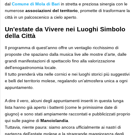
dal
Comune di Mola di Bari
in stretta e preziosa sinergia con le
numerose
associazioni del territorio
, promette di trasformare la
città in un palcoscenico a cielo aperto.
​Un'estate da Vivere nei Luoghi Simbolo
della Città
​Il programma di quest'anno offre un ventaglio ricchissimo di
proposte che spaziano dalla musica live alle mostre d’arte, dalle
grandi manifestazioni di spettacolo fino alla valorizzazione
dell'enogastronomia locale.
Il tutto prenderà vita nelle cornici e nei luoghi storici più suggestivi
e belli del territorio molese, regalando un'atmosfera unica a ogni
appuntamento.
​A dire il vero, alcuni degli appuntamenti inseriti in questa lunga
lista hanno già aperto i battenti (come le primissime date di
giugno) e sono stati ampiamente raccontati e pubblicizzati proprio
qui sulle pagine di
Manciolandia
.
Tuttavia, niente paura: siamo ancora ufficialmente ai nastri di
partenza dell'estate molese e la stragrande maggioranza degli