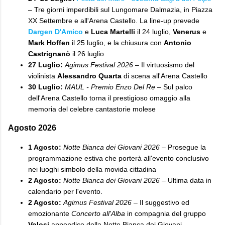
– Tre giorni imperdibili sul Lungomare Dalmazia, in Piazza
XX Settembre e all'Arena Castello. La line-up prevede
Dargen D'Amico
e
Luca Martelli
il 24 luglio,
Venerus
e
Mark Hoffen
il 25 luglio, e la chiusura con
Antonio
Castrignanò
il 26 luglio
27 Luglio:
Agimus Festival 2026
– Il virtuosismo del
violinista
Alessandro Quarta
di scena all'Arena Castello
30 Luglio:
MAUL - Premio Enzo Del Re
– Sul palco
dell'Arena Castello torna il prestigioso omaggio alla
memoria del celebre cantastorie molese
​Agosto 2026
1 Agosto:
Notte Bianca dei Giovani 2026
– Prosegue la
programmazione estiva che porterà all'evento conclusivo
nei luoghi simbolo della movida cittadina
2 Agosto:
Notte Bianca dei Giovani 2026
– Ultima data in
calendario per l'evento.
2 Agosto:
Agimus Festival 2026
– Il suggestivo ed
emozionante
Concerto all'Alba
in compagnia del gruppo
Volosi
appendice della Notte Bianca dei Giovani