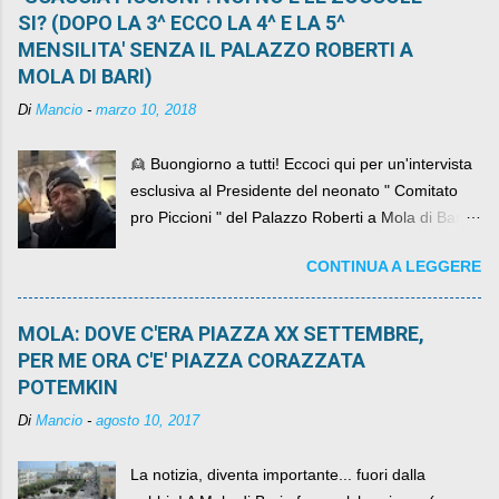
SI? (DOPO LA 3^ ECCO LA 4^ E LA 5^
MENSILITA' SENZA IL PALAZZO ROBERTI A
MOLA DI BARI)
Di
Mancio
-
marzo 10, 2018
👱 Buongiorno a tutti! Eccoci qui per un'intervista
esclusiva al Presidente del neonato " Comitato
pro Piccioni " del Palazzo Roberti a Mola di Bari ,
abbiamo l'onore di avere con noi il ... non so
CONTINUA A LEGGERE
come definirlo... signor?....
MOLA: DOVE C'ERA PIAZZA XX SETTEMBRE,
PER ME ORA C'E' PIAZZA CORAZZATA
POTEMKIN
Di
Mancio
-
agosto 10, 2017
La notizia, diventa importante... fuori dalla