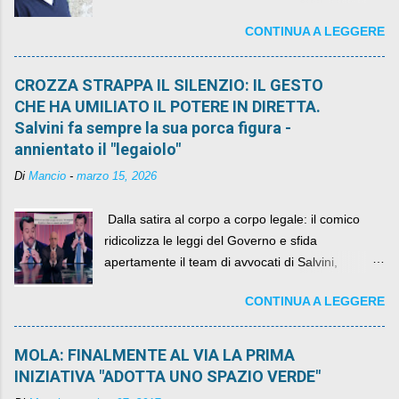
sindaco rimarrà al suo posto, con buona pace di
CONTINUA A LEGGERE
quelli che si auspicavano il contrario.
CROZZA STRAPPA IL SILENZIO: IL GESTO
CHE HA UMILIATO IL POTERE IN DIRETTA.
Salvini fa sempre la sua porca figura -
annientato il "legaiolo"
Di
Mancio
-
marzo 15, 2026
​ Dalla satira al corpo a corpo legale: il comico
ridicolizza le leggi del Governo e sfida
apertamente il team di avvocati di Salvini,
diventando il simbolo della resistenza civile.
CONTINUA A LEGGERE
MOLA: FINALMENTE AL VIA LA PRIMA
INIZIATIVA "ADOTTA UNO SPAZIO VERDE"