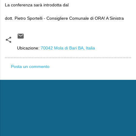
La conferenza sarà introdotta dal
dott. Pietro Sportelli - Consigliere Comunale di ORA! A Sinistra
Ubicazione:
70042 Mola di Bari BA, Italia
Posta un commento
C
o
m
m
e
n
t
i