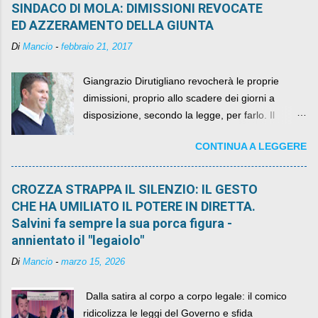
SINDACO DI MOLA: DIMISSIONI REVOCATE
ED AZZERAMENTO DELLA GIUNTA
Di
Mancio
-
febbraio 21, 2017
Giangrazio Dirutigliano revocherà le proprie
dimissioni, proprio allo scadere dei giorni a
disposizione, secondo la legge, per farlo. Il
sindaco rimarrà al suo posto, con buona pace di
CONTINUA A LEGGERE
quelli che si auspicavano il contrario.
CROZZA STRAPPA IL SILENZIO: IL GESTO
CHE HA UMILIATO IL POTERE IN DIRETTA.
Salvini fa sempre la sua porca figura -
annientato il "legaiolo"
Di
Mancio
-
marzo 15, 2026
​ Dalla satira al corpo a corpo legale: il comico
ridicolizza le leggi del Governo e sfida