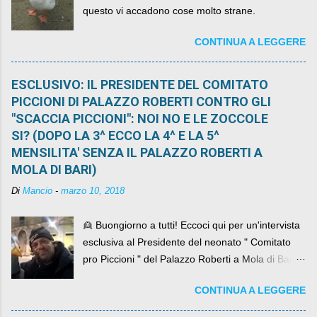
questo vi accadono cose molto strane.
CONTINUA A LEGGERE
ESCLUSIVO: IL PRESIDENTE DEL COMITATO
PICCIONI DI PALAZZO ROBERTI CONTRO GLI
"SCACCIA PICCIONI": NOI NO E LE ZOCCOLE
SI? (DOPO LA 3^ ECCO LA 4^ E LA 5^
MENSILITA' SENZA IL PALAZZO ROBERTI A
MOLA DI BARI)
Di
Mancio
-
marzo 10, 2018
👱 Buongiorno a tutti! Eccoci qui per un'intervista
esclusiva al Presidente del neonato " Comitato
pro Piccioni " del Palazzo Roberti a Mola di Bari ,
abbiamo l'onore di avere con noi il ... non so
CONTINUA A LEGGERE
come definirlo... signor?....