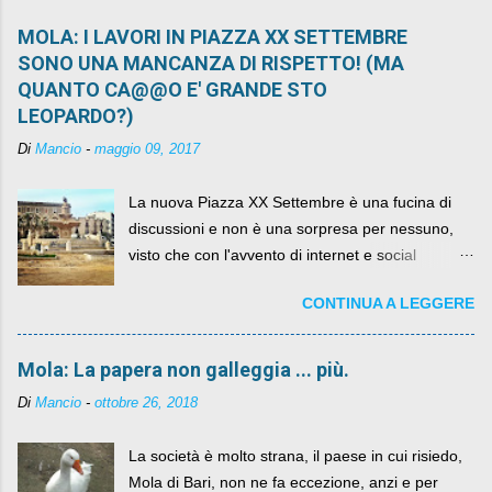
MOLA: I LAVORI IN PIAZZA XX SETTEMBRE
SONO UNA MANCANZA DI RISPETTO! (MA
QUANTO CA@@O E' GRANDE STO
LEOPARDO?)
Di
Mancio
-
maggio 09, 2017
La nuova Piazza XX Settembre è una fucina di
discussioni e non è una sorpresa per nessuno,
visto che con l'avvento di internet e social
networks da qualche anno ognuno può dire la
CONTINUA A LEGGERE
sua lasciandone anche traccia scritta nel web.
Mola: La papera non galleggia ... più.
Di
Mancio
-
ottobre 26, 2018
La società è molto strana, il paese in cui risiedo,
Mola di Bari, non ne fa eccezione, anzi e per