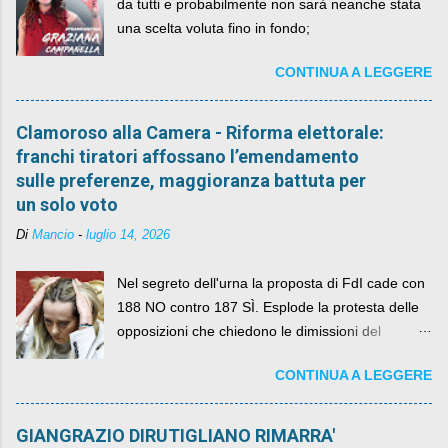
da tutti e probabilmente non sarà neanche stata
una scelta voluta fino in fondo;
CONTINUA A LEGGERE
Clamoroso alla Camera - Riforma elettorale:
franchi tiratori affossano l’emendamento
sulle preferenze, maggioranza battuta per
un solo voto
Di
Mancio
-
luglio 14, 2026
Nel segreto dell'urna la proposta di FdI cade con
188 NO contro 187 SÌ. Esplode la protesta delle
opposizioni che chiedono le dimissioni del
governo, mentre la coalizione si spacca sul nodo
CONTINUA A LEGGERE
della legge elettorale
GIANGRAZIO DIRUTIGLIANO RIMARRA'