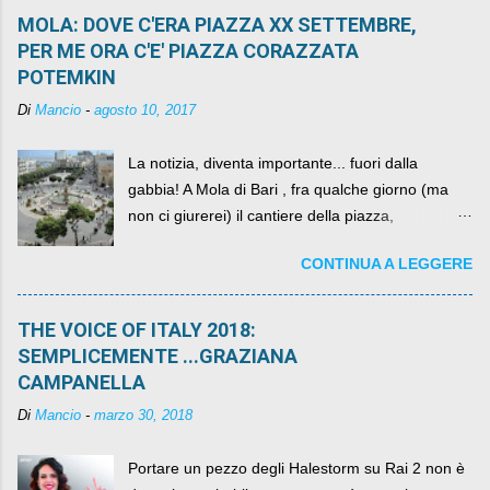
MOLA: DOVE C'ERA PIAZZA XX SETTEMBRE,
PER ME ORA C'E' PIAZZA CORAZZATA
POTEMKIN
Di
Mancio
-
agosto 10, 2017
La notizia, diventa importante... fuori dalla
gabbia! A Mola di Bari , fra qualche giorno (ma
non ci giurerei) il cantiere della piazza,
scandalosamente contenente la stessa per intero
CONTINUA A LEGGERE
per un numero esorbitante di mesi, non ci sarà
più. C'era una volta Piazza XX Settembre ,
THE VOICE OF ITALY 2018:
SEMPLICEMENTE ...GRAZIANA
CAMPANELLA
Di
Mancio
-
marzo 30, 2018
Portare un pezzo degli Halestorm su Rai 2 non è