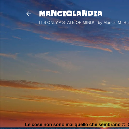
MANCIOLANDIA
IT'S ONLY A STATE OF MIND! - by Mancio M. Rug
Le cose non sono mai quello che sembrano ©. C