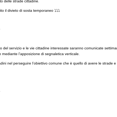
 delle strade cittadine.
uito il divieto di sosta temporaneo ⤵️⤵️⤵️
0
to del servizio e le vie cittadine interessate saranno comunicate settima
 e mediante l’apposizione di segnaletica verticale.
tadini nel perseguire l’obiettivo comune che è quello di avere le strade e 
0