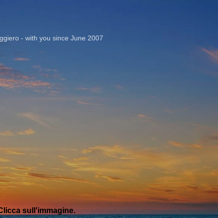
Passa ai contenuti principali
giero - with you since June 2007
licca sull'immagine.