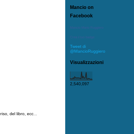
Mancio on
Facebook
Mancio Mario Ruggiero
Crea il tuo badge
Tweet di
@MancioRuggiero
Visualizzazioni
2,540,097
so, del libro, ecc...