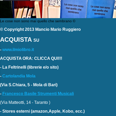
Le cose non sono mai quello che sembrano ©
© Copyright 2013 Mancio Mario Ruggiero
ACQUISTA
SU
-
www.ilmiolibro.it
ACQUISTA ORA: CLICCA QUI!!!
-
La Feltrinelli
(librerie e/o sito)
-
Cartolandia Mola
(Via S.Chiara, 5 - Mola di Bari)
-
Francesco Basile Strumenti Musicali
(Via Matteotti, 14 - Taranto )
-
Stores esterni
(amazon,Apple, Kobo, ecc.)