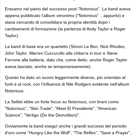
Eravamo nel pieno del successo post-"Notorious". La band aveva
appena pubblicato l'album omonimo ("Notorious" ...appunto) e
stava cercando di consolidare la propria identità dopo i
cambiamenti di formazione (la partenza di Andy Taylor e Roger
Taylor).
La band di base era un quartetto (Simon Le Bon, Nick Rhodes,
John Taylor, Warren Cuccurullo alla chitarra in tour e Steve
Ferrone alla batteria, dato che, come detto, anche Roger Taylor
aveva lasciato, anche se temporaneamente).
Questo ha dato un suono leggermente diverso, più orientato al
funk e al rock, con l'influenza di Nile Rodgers evidente nell'album
Notorious.
La Setlist ebbe un forte focus su Notorious, con brani come
"Notorious", "Skin Trade", "Meet El Presidente", "American
Science", "Vertigo (Do the Demolition)".
Ovviamente la band eseguì anche i grandi successi del periodo
d'oro come "Hungry Like the Wolf", "The Reflex", "Save a Prayer",