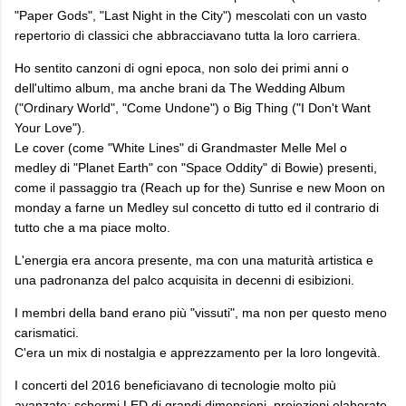
"Paper Gods", "Last Night in the City") mescolati con un vasto
repertorio di classici che abbracciavano tutta la loro carriera.
Ho sentito canzoni di ogni epoca, non solo dei primi anni o
dell'ultimo album, ma anche brani da The Wedding Album
("Ordinary World", "Come Undone") o Big Thing ("I Don't Want
Your Love").
Le cover (come "White Lines" di Grandmaster Melle Mel o
medley di "Planet Earth" con "Space Oddity" di Bowie) presenti,
come il passaggio tra (Reach up for the) Sunrise e new Moon on
monday a farne un Medley sul concetto di tutto ed il contrario di
tutto che a ma piace molto.
L'energia era ancora presente, ma con una maturità artistica e
una padronanza del palco acquisita in decenni di esibizioni.
I membri della band erano più "vissuti", ma non per questo meno
carismatici.
C'era un mix di nostalgia e apprezzamento per la loro longevità.
I concerti del 2016 beneficiavano di tecnologie molto più
avanzate: schermi LED di grandi dimensioni, proiezioni elaborate,