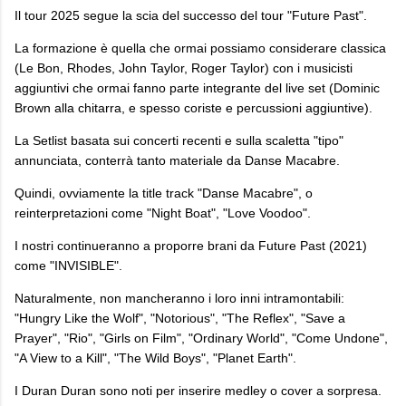
Il tour 2025 segue la scia del successo del tour "Future Past".
La formazione è quella che ormai possiamo considerare classica
(Le Bon, Rhodes, John Taylor, Roger Taylor) con i musicisti
aggiuntivi che ormai fanno parte integrante del live set (Dominic
Brown alla chitarra, e spesso coriste e percussioni aggiuntive).
La Setlist basata sui concerti recenti e sulla scaletta "tipo"
annunciata, conterrà tanto materiale da Danse Macabre.
Quindi, ovviamente la title track "Danse Macabre", o
reinterpretazioni come "Night Boat", "Love Voodoo".
I nostri continueranno a proporre brani da Future Past (2021)
come "INVISIBLE".
Naturalmente, non mancheranno i loro inni intramontabili:
"Hungry Like the Wolf", "Notorious", "The Reflex", "Save a
Prayer", "Rio", "Girls on Film", "Ordinary World", "Come Undone",
"A View to a Kill", "The Wild Boys", "Planet Earth".
I Duran Duran sono noti per inserire medley o cover a sorpresa.