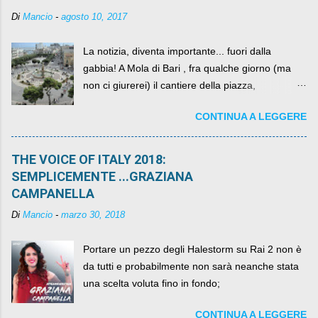
Di
Mancio
-
agosto 10, 2017
La notizia, diventa importante... fuori dalla
gabbia! A Mola di Bari , fra qualche giorno (ma
non ci giurerei) il cantiere della piazza,
scandalosamente contenente la stessa per intero
CONTINUA A LEGGERE
per un numero esorbitante di mesi, non ci sarà
più. C'era una volta Piazza XX Settembre ,
THE VOICE OF ITALY 2018:
SEMPLICEMENTE ...GRAZIANA
CAMPANELLA
Di
Mancio
-
marzo 30, 2018
Portare un pezzo degli Halestorm su Rai 2 non è
da tutti e probabilmente non sarà neanche stata
una scelta voluta fino in fondo;
CONTINUA A LEGGERE