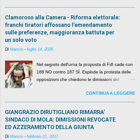
Clamoroso alla Camera - Riforma elettorale:
franchi tiratori affossano l’emendamento
sulle preferenze, maggioranza battuta per
un solo voto
Di
Mancio
-
luglio 14, 2026
Nel segreto dell'urna la proposta di FdI cade con
188 NO contro 187 SÌ. Esplode la protesta delle
opposizioni che chiedono le dimissioni del
governo, mentre la coalizione si spacca sul nodo
CONTINUA A LEGGERE
della legge elettorale
GIANGRAZIO DIRUTIGLIANO RIMARRA'
SINDACO DI MOLA: DIMISSIONI REVOCATE
ED AZZERAMENTO DELLA GIUNTA
Di
Mancio
-
febbraio 21, 2017