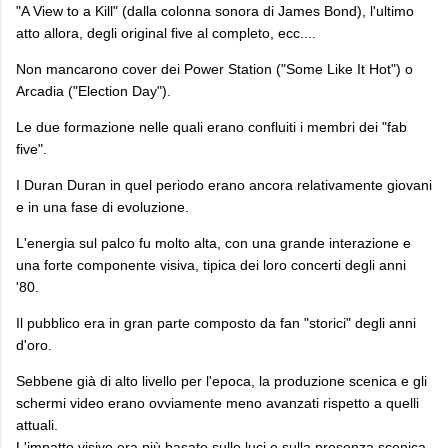
"A View to a Kill" (dalla colonna sonora di James Bond), l'ultimo
atto allora, degli original five al completo, ecc....
Non mancarono cover dei Power Station ("Some Like It Hot") o
Arcadia ("Election Day").
Le due formazione nelle quali erano confluiti i membri dei "fab
five".
I Duran Duran in quel periodo erano ancora relativamente giovani
e in una fase di evoluzione.
L'energia sul palco fu molto alta, con una grande interazione e
una forte componente visiva, tipica dei loro concerti degli anni
'80.
Il pubblico era in gran parte composto da fan "storici" degli anni
d'oro.
Sebbene già di alto livello per l'epoca, la produzione scenica e gli
schermi video erano ovviamente meno avanzati rispetto a quelli
attuali.
L'impatto visivo era più basato sulle luci e sulla presenza scenica.