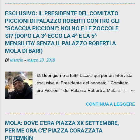
ESCLUSIVO: IL PRESIDENTE DEL COMITATO
PICCIONI DI PALAZZO ROBERTI CONTRO GLI
"SCACCIA PICCIONI": NOI NO E LE ZOCCOLE
SI? (DOPO LA 3^ ECCO LA 4^ E LA 5^
MENSILITA' SENZA IL PALAZZO ROBERTI A
MOLA DI BARI)
Di
Mancio
-
marzo 10, 2018
👱 Buongiorno a tutti! Eccoci qui per un'intervista
esclusiva al Presidente del neonato " Comitato
pro Piccioni " del Palazzo Roberti a Mola di Bari ,
abbiamo l'onore di avere con noi il ... non so
CONTINUA A LEGGERE
come definirlo... signor?....
MOLA: DOVE C'ERA PIAZZA XX SETTEMBRE,
PER ME ORA C'E' PIAZZA CORAZZATA
POTEMKIN