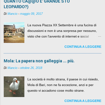
QUANTO CA@@O E' GRANDE STO
LEOPARDO?)
Di
Mancio
-
maggio 09, 2017
La nuova Piazza XX Settembre è una fucina di
discussioni e non è una sorpresa per nessuno,
visto che con l'avvento di internet e social
networks da qualche anno ognuno può dire la
CONTINUA A LEGGERE
sua lasciandone anche traccia scritta nel web.
Mola: La papera non galleggia ... più.
Di
Mancio
-
ottobre 26, 2018
La società è molto strana, il paese in cui risiedo,
Mola di Bari, non ne fa eccezione, anzi e per
questo vi accadono cose molto strane.
CONTINUA A LEGGERE