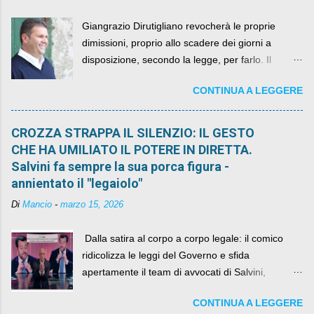
Giangrazio Dirutigliano revocherà le proprie
dimissioni, proprio allo scadere dei giorni a
disposizione, secondo la legge, per farlo. Il
sindaco rimarrà al suo posto, con buona pace di
CONTINUA A LEGGERE
quelli che si auspicavano il contrario.
CROZZA STRAPPA IL SILENZIO: IL GESTO
CHE HA UMILIATO IL POTERE IN DIRETTA.
Salvini fa sempre la sua porca figura -
annientato il "legaiolo"
Di
Mancio
-
marzo 15, 2026
​ Dalla satira al corpo a corpo legale: il comico
ridicolizza le leggi del Governo e sfida
apertamente il team di avvocati di Salvini,
diventando il simbolo della resistenza civile.
CONTINUA A LEGGERE