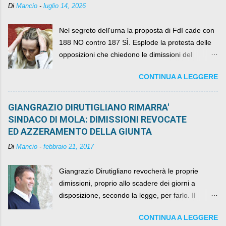
Di
Mancio
-
luglio 14, 2026
Nel segreto dell'urna la proposta di FdI cade con
188 NO contro 187 SÌ. Esplode la protesta delle
opposizioni che chiedono le dimissioni del
governo, mentre la coalizione si spacca sul nodo
CONTINUA A LEGGERE
della legge elettorale
GIANGRAZIO DIRUTIGLIANO RIMARRA'
SINDACO DI MOLA: DIMISSIONI REVOCATE
ED AZZERAMENTO DELLA GIUNTA
Di
Mancio
-
febbraio 21, 2017
Giangrazio Dirutigliano revocherà le proprie
dimissioni, proprio allo scadere dei giorni a
disposizione, secondo la legge, per farlo. Il
sindaco rimarrà al suo posto, con buona pace di
CONTINUA A LEGGERE
quelli che si auspicavano il contrario.