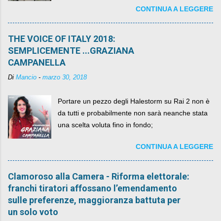
CONTINUA A LEGGERE
per un numero esorbitante di mesi, non ci sarà
più. C'era una volta Piazza XX Settembre ,
THE VOICE OF ITALY 2018:
SEMPLICEMENTE ...GRAZIANA
CAMPANELLA
Di
Mancio
-
marzo 30, 2018
Portare un pezzo degli Halestorm su Rai 2 non è
da tutti e probabilmente non sarà neanche stata
una scelta voluta fino in fondo;
CONTINUA A LEGGERE
Clamoroso alla Camera - Riforma elettorale:
franchi tiratori affossano l’emendamento
sulle preferenze, maggioranza battuta per
un solo voto