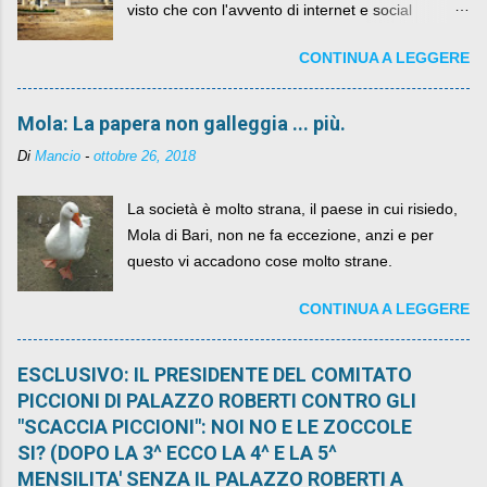
visto che con l'avvento di internet e social
networks da qualche anno ognuno può dire la
CONTINUA A LEGGERE
sua lasciandone anche traccia scritta nel web.
Mola: La papera non galleggia ... più.
Di
Mancio
-
ottobre 26, 2018
La società è molto strana, il paese in cui risiedo,
Mola di Bari, non ne fa eccezione, anzi e per
questo vi accadono cose molto strane.
CONTINUA A LEGGERE
ESCLUSIVO: IL PRESIDENTE DEL COMITATO
PICCIONI DI PALAZZO ROBERTI CONTRO GLI
"SCACCIA PICCIONI": NOI NO E LE ZOCCOLE
SI? (DOPO LA 3^ ECCO LA 4^ E LA 5^
MENSILITA' SENZA IL PALAZZO ROBERTI A