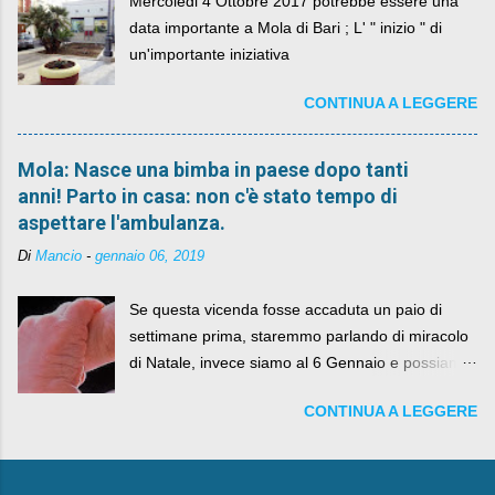
Mercoledi 4 Ottobre 2017 potrebbe essere una
data importante a Mola di Bari ; L' " inizio " di
un'importante iniziativa
CONTINUA A LEGGERE
Mola: Nasce una bimba in paese dopo tanti
anni! Parto in casa: non c'è stato tempo di
aspettare l'ambulanza.
Di
Mancio
-
gennaio 06, 2019
Se questa vicenda fosse accaduta un paio di
settimane prima, staremmo parlando di miracolo
di Natale, invece siamo al 6 Gennaio e possiamo
fare anche battute sulla rivalità tra Babbo Natale
CONTINUA A LEGGERE
e la Befana, visto il lieto epilogo della vicenda.