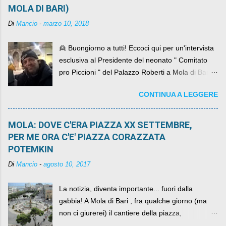
MOLA DI BARI)
Di
Mancio
-
marzo 10, 2018
👱 Buongiorno a tutti! Eccoci qui per un'intervista
esclusiva al Presidente del neonato " Comitato
pro Piccioni " del Palazzo Roberti a Mola di Bari ,
abbiamo l'onore di avere con noi il ... non so
CONTINUA A LEGGERE
come definirlo... signor?....
MOLA: DOVE C'ERA PIAZZA XX SETTEMBRE,
PER ME ORA C'E' PIAZZA CORAZZATA
POTEMKIN
Di
Mancio
-
agosto 10, 2017
La notizia, diventa importante... fuori dalla
gabbia! A Mola di Bari , fra qualche giorno (ma
non ci giurerei) il cantiere della piazza,
scandalosamente contenente la stessa per intero