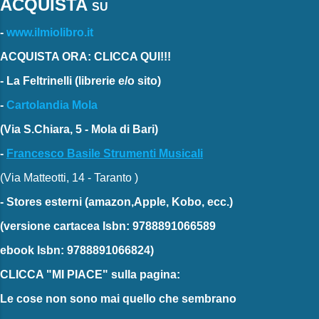
ACQUISTA
SU
-
www.ilmiolibro.it
ACQUISTA ORA: CLICCA QUI!!!
-
La Feltrinelli
(librerie e/o sito)
-
Cartolandia Mola
(Via S.Chiara, 5 - Mola di Bari)
-
Francesco Basile Strumenti Musicali
(Via Matteotti, 14 - Taranto )
-
Stores esterni
(amazon,Apple, Kobo, ecc.)
(versione cartacea
Isbn: 9788891066589
ebook
Isbn: 9788891066824)
CLICCA "MI PIACE"
sulla pagina:
Le cose non sono mai quello che sembrano