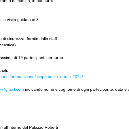
rranno di mattina, in due turni:
 la visita guidata ai 3
di sicurezza, fornito dallo staff.
nastica).
assimo di 19 partecipanti per turno.
nali:
ibari.it/prenotazione/scopriamola-in-tour-2024/
ri@gmail.com
indicando nome e cognome di ogni partecipante, data e or
ri all’interno del Palazzo Roberti