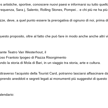
 artistiche, sportive, conoscere nuovi paesi e informarsi su tutto quell
quenza, Sara j, Salento, Rolling Stones, Pompei... e chi più ne ha più
ezze, deve, a quel punto essere la prerogativa di ognuno di noi, prima d
esto proposito, oltre al fatto che può fare in modo anche anche altri visi
nante Teatro Van Westerhout, il
ioso Frantoio Ipogeo di Piazza Risorgimento
o la storia di Mola di Bari, in un viaggio tra storia, arte e cultura.
attraverso l’acquisto della Tourist Card, potranno lasciarsi affascinare d
coprendo aneddoti e segreti legati ai monumenti più suggestivi di quest
alendario: