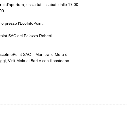
i d’apertura, ossia tutti i sabati dalle 17.00
00.
e o presso l’EcoInfoPoint.
foPoint SAC del Palazzo Roberti
 EcoInfoPoint SAC – Mari tra le Mura di
gi, Visit Mola di Bari e con il sostegno