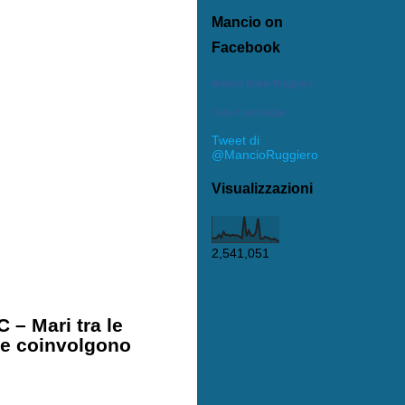
Mancio on
Facebook
Mancio Mario Ruggiero
Crea il tuo badge
Tweet di
@MancioRuggiero
Visualizzazioni
2,541,051
 – Mari tra le
he coinvolgono