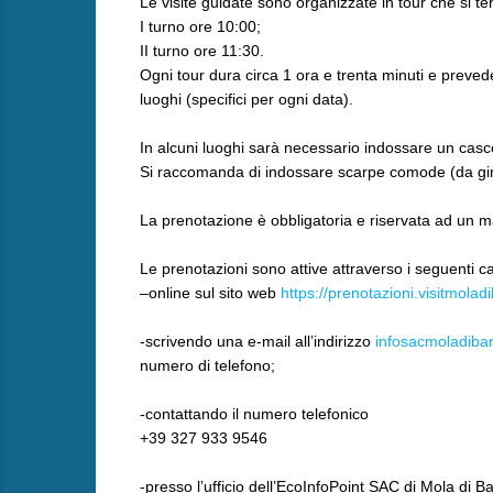
Le visite guidate sono organizzate in tour che si te
I turno ore 10:00;
II turno ore 11:30.
Ogni tour dura circa 1 ora e trenta minuti e prevede
luoghi (specifici per ogni data).
In alcuni luoghi sarà necessario indossare un casco 
Si raccomanda di indossare scarpe comode (da gin
La prenotazione è obbligatoria e riservata ad un m
Le prenotazioni sono attive attraverso i seguenti ca
–online sul sito web
https://prenotazioni.visitmolad
-scrivendo una e-mail all’indirizzo
infosacmoladiba
numero di telefono;
-contattando il numero telefonico
+39 327 933 9546
-presso l’ufficio dell’EcoInfoPoint SAC di Mola di Ba