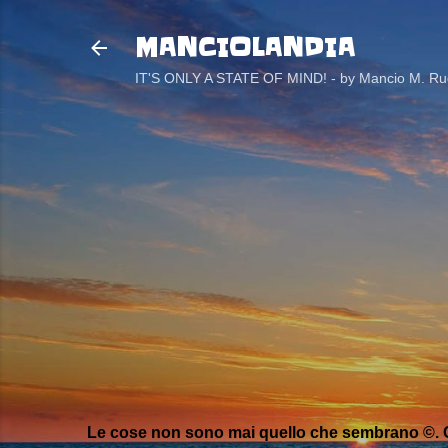
MANCIOLANDIA
IT'S ONLY A STATE OF MIND! - by Mancio M. Rug
Le cose non sono mai quello che sembrano ©. C