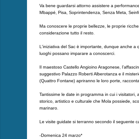
Va bene guardarsi attorno assistere a performances
Mbappé, Pisa, Soprintendenza, Senza Meta, Seinfre
Ma conoscere le proprie bellezze, le proprie ricch
considerazione tutto il resto.
L'iniziativa del Sac è importante, dunque anche a qu
luoghi possano imparare a conoscerci.
Il maestoso Castello Angioino Aragonese, l’affasci
suggestivo Palazzo Roberti Alberotanza e il mister
(Quattro Fontane) apriranno le loro porte, raccontand
Tantissime le date in programma in cui i visitatori, 
storico, artistico e culturale che Mola possiede, s
marinaro.
Le visite guidate si terranno secondo il seguente c
-Domenica 24 marzo*