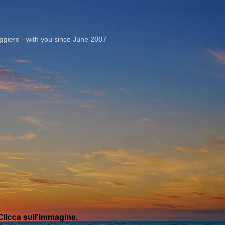
Passa ai contenuti principali
giero - with you since June 2007
licca sull'immagine.