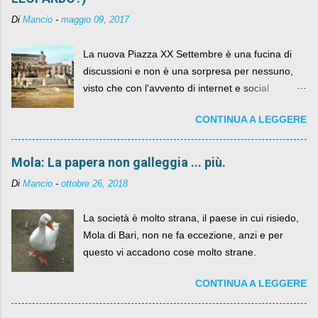
Di
Mancio
-
maggio 09, 2017
La nuova Piazza XX Settembre è una fucina di
discussioni e non è una sorpresa per nessuno,
visto che con l'avvento di internet e social
networks da qualche anno ognuno può dire la
CONTINUA A LEGGERE
sua lasciandone anche traccia scritta nel web.
Mola: La papera non galleggia ... più.
Di
Mancio
-
ottobre 26, 2018
La società è molto strana, il paese in cui risiedo,
Mola di Bari, non ne fa eccezione, anzi e per
questo vi accadono cose molto strane.
CONTINUA A LEGGERE