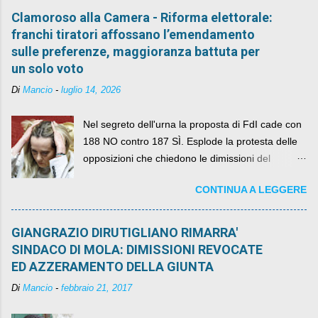
Clamoroso alla Camera - Riforma elettorale:
franchi tiratori affossano l’emendamento
sulle preferenze, maggioranza battuta per
un solo voto
Di
Mancio
-
luglio 14, 2026
Nel segreto dell'urna la proposta di FdI cade con
188 NO contro 187 SÌ. Esplode la protesta delle
opposizioni che chiedono le dimissioni del
governo, mentre la coalizione si spacca sul nodo
CONTINUA A LEGGERE
della legge elettorale
GIANGRAZIO DIRUTIGLIANO RIMARRA'
SINDACO DI MOLA: DIMISSIONI REVOCATE
ED AZZERAMENTO DELLA GIUNTA
Di
Mancio
-
febbraio 21, 2017