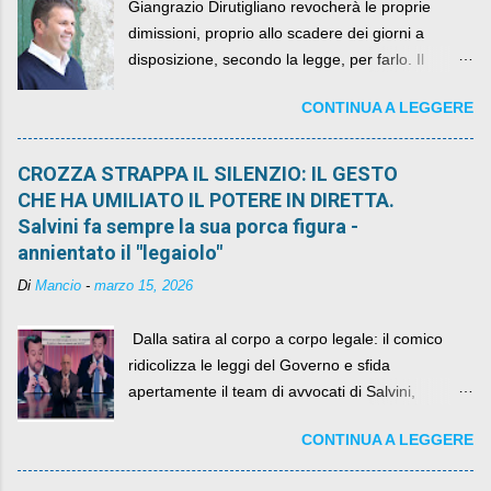
Giangrazio Dirutigliano revocherà le proprie
dimissioni, proprio allo scadere dei giorni a
disposizione, secondo la legge, per farlo. Il
sindaco rimarrà al suo posto, con buona pace di
CONTINUA A LEGGERE
quelli che si auspicavano il contrario.
CROZZA STRAPPA IL SILENZIO: IL GESTO
CHE HA UMILIATO IL POTERE IN DIRETTA.
Salvini fa sempre la sua porca figura -
annientato il "legaiolo"
Di
Mancio
-
marzo 15, 2026
​ Dalla satira al corpo a corpo legale: il comico
ridicolizza le leggi del Governo e sfida
apertamente il team di avvocati di Salvini,
diventando il simbolo della resistenza civile.
CONTINUA A LEGGERE