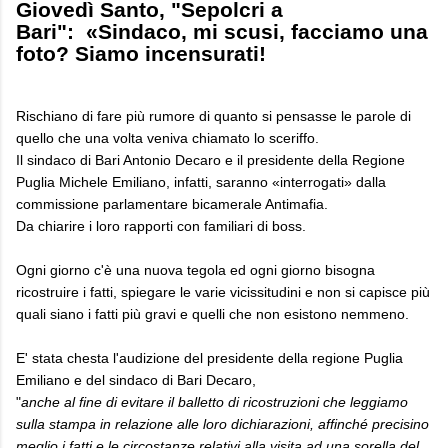
Giovedì Santo, "Sepolcri a
Bari": «Sindaco, mi scusi, facciamo una
foto? Siamo incensurati!
Rischiano di fare più rumore di quanto si pensasse le parole di
quello che una volta veniva chiamato lo sceriffo.
Il sindaco di Bari Antonio Decaro e il presidente della Regione
Puglia Michele Emiliano, infatti, saranno «interrogati» dalla
commissione parlamentare bicamerale Antimafia.
Da chiarire i loro rapporti con familiari di boss.
Ogni giorno c'è una nuova tegola ed ogni giorno bisogna
ricostruire i fatti, spiegare le varie vicissitudini e non si capisce più
quali siano i fatti più gravi e quelli che non esistono nemmeno.
E' stata chesta l'audizione del presidente della regione Puglia
Emiliano e del sindaco di Bari Decaro,
"
anche al fine di evitare il balletto di ricostruzioni che leggiamo
sulla stampa in relazione alle loro dichiarazioni, affinché precisino
meglio i fatti e le circostanze relativi alla visita ad una sorella del