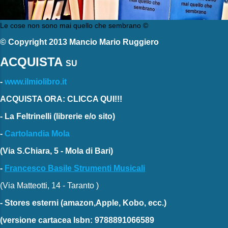
Le cose non sono mai quello che sembrano ©
© Copyright 2013 Mancio Mario Ruggiero
ACQUISTA
SU
-
www.ilmiolibro.it
ACQUISTA ORA: CLICCA QUI!!!
-
La Feltrinelli
(librerie e/o sito)
-
Cartolandia Mola
(Via S.Chiara, 5 - Mola di Bari)
-
Francesco Basile Strumenti Musicali
(Via Matteotti, 14 - Taranto )
-
Stores esterni
(amazon,Apple, Kobo, ecc.)
(versione cartacea
Isbn: 9788891066589