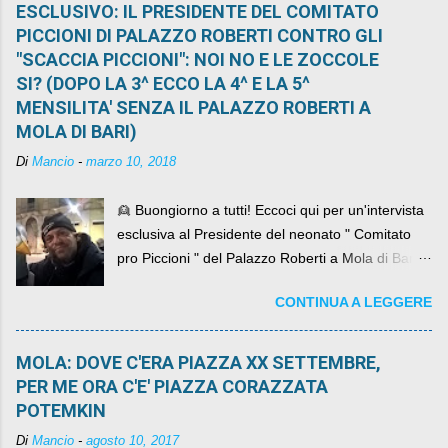
ESCLUSIVO: IL PRESIDENTE DEL COMITATO
PICCIONI DI PALAZZO ROBERTI CONTRO GLI
"SCACCIA PICCIONI": NOI NO E LE ZOCCOLE
SI? (DOPO LA 3^ ECCO LA 4^ E LA 5^
MENSILITA' SENZA IL PALAZZO ROBERTI A
MOLA DI BARI)
Di
Mancio
-
marzo 10, 2018
👱 Buongiorno a tutti! Eccoci qui per un'intervista
esclusiva al Presidente del neonato " Comitato
pro Piccioni " del Palazzo Roberti a Mola di Bari ,
abbiamo l'onore di avere con noi il ... non so
CONTINUA A LEGGERE
come definirlo... signor?....
MOLA: DOVE C'ERA PIAZZA XX SETTEMBRE,
PER ME ORA C'E' PIAZZA CORAZZATA
POTEMKIN
Di
Mancio
-
agosto 10, 2017