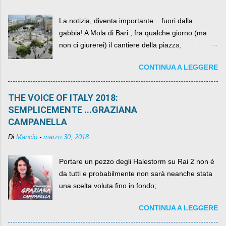
La notizia, diventa importante... fuori dalla
gabbia! A Mola di Bari , fra qualche giorno (ma
non ci giurerei) il cantiere della piazza,
scandalosamente contenente la stessa per intero
CONTINUA A LEGGERE
per un numero esorbitante di mesi, non ci sarà
più. C'era una volta Piazza XX Settembre ,
THE VOICE OF ITALY 2018:
SEMPLICEMENTE ...GRAZIANA
CAMPANELLA
Di
Mancio
-
marzo 30, 2018
Portare un pezzo degli Halestorm su Rai 2 non è
da tutti e probabilmente non sarà neanche stata
una scelta voluta fino in fondo;
CONTINUA A LEGGERE