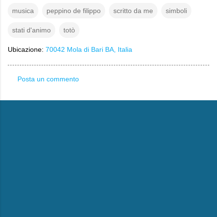
musica
peppino de filippo
scritto da me
simboli
stati d'animo
totò
Ubicazione:
70042 Mola di Bari BA, Italia
Posta un commento
C
o
m
m
e
n
t
i