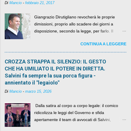
Di
Mancio
-
febbraio 21, 2017
Giangrazio Dirutigliano revocherà le proprie
dimissioni, proprio allo scadere dei giorni a
disposizione, secondo la legge, per farlo. Il
sindaco rimarrà al suo posto, con buona pace di
CONTINUA A LEGGERE
quelli che si auspicavano il contrario.
CROZZA STRAPPA IL SILENZIO: IL GESTO
CHE HA UMILIATO IL POTERE IN DIRETTA.
Salvini fa sempre la sua porca figura -
annientato il "legaiolo"
Di
Mancio
-
marzo 15, 2026
​ Dalla satira al corpo a corpo legale: il comico
ridicolizza le leggi del Governo e sfida
apertamente il team di avvocati di Salvini,
diventando il simbolo della resistenza civile.