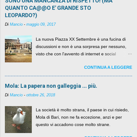
SONO UNA MANCANZA DI RISPETTO! (MA
QUANTO CA@@O E' GRANDE STO
LEOPARDO?)
Di
Mancio
-
maggio 09, 2017
La nuova Piazza XX Settembre è una fucina di
discussioni e non è una sorpresa per nessuno,
visto che con l'avvento di internet e social
networks da qualche anno ognuno può dire la
CONTINUA A LEGGERE
sua lasciandone anche traccia scritta nel web.
Mola: La papera non galleggia ... più.
Di
Mancio
-
ottobre 26, 2018
La società è molto strana, il paese in cui risiedo,
Mola di Bari, non ne fa eccezione, anzi e per
questo vi accadono cose molto strane.