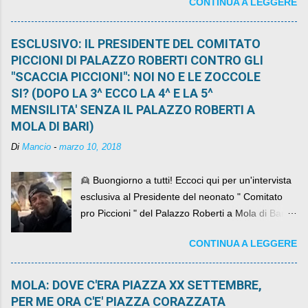
CONTINUA A LEGGERE
ESCLUSIVO: IL PRESIDENTE DEL COMITATO
PICCIONI DI PALAZZO ROBERTI CONTRO GLI
"SCACCIA PICCIONI": NOI NO E LE ZOCCOLE
SI? (DOPO LA 3^ ECCO LA 4^ E LA 5^
MENSILITA' SENZA IL PALAZZO ROBERTI A
MOLA DI BARI)
Di
Mancio
-
marzo 10, 2018
👱 Buongiorno a tutti! Eccoci qui per un'intervista
esclusiva al Presidente del neonato " Comitato
pro Piccioni " del Palazzo Roberti a Mola di Bari ,
abbiamo l'onore di avere con noi il ... non so
CONTINUA A LEGGERE
come definirlo... signor?....
MOLA: DOVE C'ERA PIAZZA XX SETTEMBRE,
PER ME ORA C'E' PIAZZA CORAZZATA