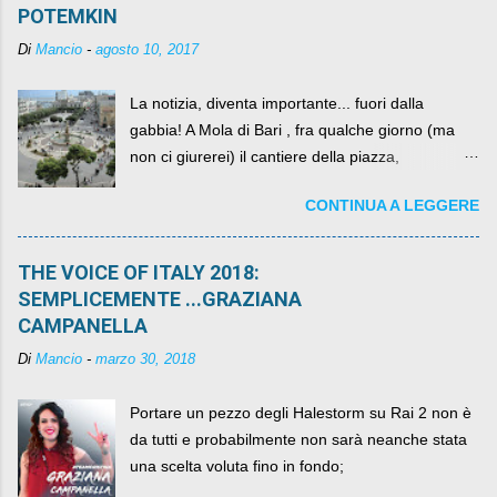
POTEMKIN
Di
Mancio
-
agosto 10, 2017
La notizia, diventa importante... fuori dalla
gabbia! A Mola di Bari , fra qualche giorno (ma
non ci giurerei) il cantiere della piazza,
scandalosamente contenente la stessa per intero
CONTINUA A LEGGERE
per un numero esorbitante di mesi, non ci sarà
più. C'era una volta Piazza XX Settembre ,
THE VOICE OF ITALY 2018:
SEMPLICEMENTE ...GRAZIANA
CAMPANELLA
Di
Mancio
-
marzo 30, 2018
Portare un pezzo degli Halestorm su Rai 2 non è
da tutti e probabilmente non sarà neanche stata
una scelta voluta fino in fondo;