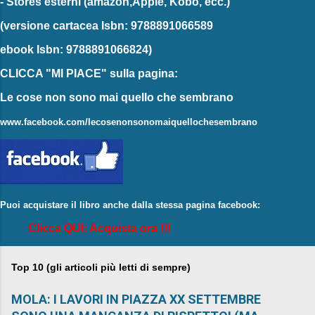
-
Stores esterni
(amazon,Apple, Kobo, ecc.)
(versione cartacea
Isbn: 9788891066589
ebook
Isbn: 9788891066824)
CLICCA "MI PIACE"
sulla pagina:
Le cose non sono mai quello che sembrano
www.facebook.com/lecosenonsonomaiquellochesembrano
Puoi acquistare il libro anche dalla stessa pagina facebook:
Clicca QUI: Acquista ora !!!
Top 10 (gli articoli più letti di sempre)
MOLA: I LAVORI IN PIAZZA XX SETTEMBRE