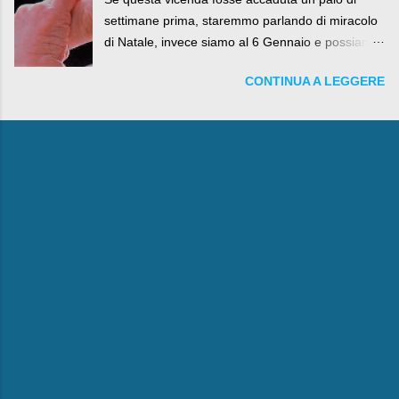
settimane prima, staremmo parlando di miracolo
di Natale, invece siamo al 6 Gennaio e possiamo
fare anche battute sulla rivalità tra Babbo Natale
CONTINUA A LEGGERE
e la Befana, visto il lieto epilogo della vicenda.