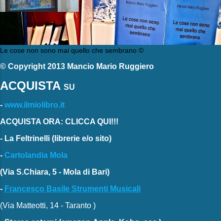
Le cose non sono mai quello che sembrano ©
© Copyright 2013 Mancio Mario Ruggiero
ACQUISTA
SU
-
www.ilmiolibro.it
ACQUISTA ORA: CLICCA QUI!!!
-
La Feltrinelli
(librerie e/o sito)
-
Cartolandia Mola
(Via S.Chiara, 5 - Mola di Bari)
-
Francesco Basile Strumenti Musicali
(Via Matteotti, 14 - Taranto )