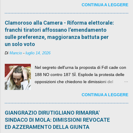
CONTINUA A LEGGERE
Clamoroso alla Camera - Riforma elettorale:
franchi tiratori affossano l’emendamento
sulle preferenze, maggioranza battuta per
un solo voto
Di
Mancio
-
luglio 14, 2026
Nel segreto dell'urna la proposta di FdI cade con
188 NO contro 187 SÌ. Esplode la protesta delle
opposizioni che chiedono le dimissioni del
governo, mentre la coalizione si spacca sul nodo
CONTINUA A LEGGERE
della legge elettorale
GIANGRAZIO DIRUTIGLIANO RIMARRA'
SINDACO DI MOLA: DIMISSIONI REVOCATE
ED AZZERAMENTO DELLA GIUNTA