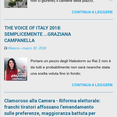
non ci giurerei) il cantiere della piazza,
scandalosamente contenente la stessa per intero
CONTINUA A LEGGERE
per un numero esorbitante di mesi, non ci sarà
più. C'era una volta Piazza XX Settembre ,
THE VOICE OF ITALY 2018:
SEMPLICEMENTE ...GRAZIANA
CAMPANELLA
Di
Mancio
-
marzo 30, 2018
Portare un pezzo degli Halestorm su Rai 2 non è
da tutti e probabilmente non sarà neanche stata
una scelta voluta fino in fondo;
CONTINUA A LEGGERE
Clamoroso alla Camera - Riforma elettorale:
franchi tiratori affossano l’emendamento
sulle preferenze, maggioranza battuta per