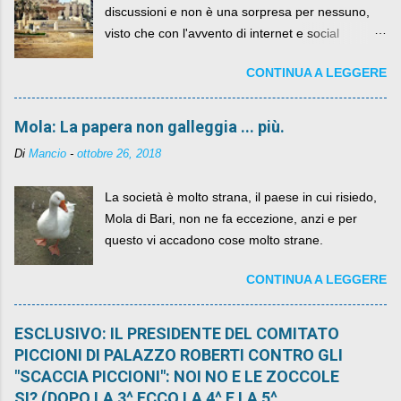
discussioni e non è una sorpresa per nessuno,
visto che con l'avvento di internet e social
networks da qualche anno ognuno può dire la
CONTINUA A LEGGERE
sua lasciandone anche traccia scritta nel web.
Mola: La papera non galleggia ... più.
Di
Mancio
-
ottobre 26, 2018
La società è molto strana, il paese in cui risiedo,
Mola di Bari, non ne fa eccezione, anzi e per
questo vi accadono cose molto strane.
CONTINUA A LEGGERE
ESCLUSIVO: IL PRESIDENTE DEL COMITATO
PICCIONI DI PALAZZO ROBERTI CONTRO GLI
"SCACCIA PICCIONI": NOI NO E LE ZOCCOLE
SI? (DOPO LA 3^ ECCO LA 4^ E LA 5^