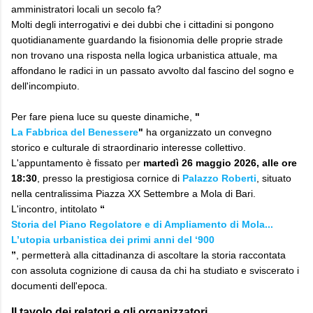
amministratori locali un secolo fa?
Molti degli interrogativi e dei dubbi che i cittadini si pongono
quotidianamente guardando la fisionomia delle proprie strade
non trovano una risposta nella logica urbanistica attuale, ma
affondano le radici in un passato avvolto dal fascino del sogno e
dell'incompiuto.
Per fare piena luce su queste dinamiche,
"
La Fabbrica del Benessere
"
ha organizzato un convegno
storico e culturale di straordinario interesse collettivo.
L'appuntamento è fissato per
martedì 26 maggio 2026, alle ore
18:30
, presso la prestigiosa cornice di
Palazzo Roberti
, situato
nella centralissima Piazza XX Settembre a Mola di Bari.
L'incontro, intitolato
“
Storia del Piano Regolatore e di Ampliamento di Mola...
L’utopia urbanistica dei primi anni del ‘900
”
, permetterà alla cittadinanza di ascoltare la storia raccontata
con assoluta cognizione di causa da chi ha studiato e sviscerato i
documenti dell'epoca.
Il tavolo dei relatori e gli organizzatori