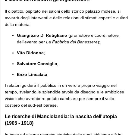
Il dibattito, ospitato nei saloni dello storico palazzo molese, si
avvarrà degli interventi e delle relazioni di stimati esperti e cultori
della materia:
Giangrazio Di Rutigliano
(promotore e coordinatore
dell'evento per
La Fabbrica del Benessere
);
Vito Didonna
;
Salvatore Consiglio
;
Enzo Linsalata
.
I relatori guiderà il pubblico in un vero e proprio viaggio nel
tempo, svelando le splendide tavole da disegno e le ambiziose
visioni che avrebbero potuto cambiare per sempre il volto
costiero del sud-est barese.
Le ricerche di Manciolandia: la nascita dell'utopia
(1905 - 1918)
In base ad alcune ricerche storiche delle quali abbiamo già in