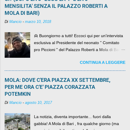
MENSILITA' SENZA IL PALAZZO ROBERTI A
MOLA DI BARI)
Di
Mancio
-
marzo 10, 2018
👱 Buongiorno a tutti! Eccoci qui per un'intervista
esclusiva al Presidente del neonato " Comitato
pro Piccioni " del Palazzo Roberti a Mola di Bari ,
abbiamo l'onore di avere con noi il ... non so
CONTINUA A LEGGERE
come definirlo... signor?....
MOLA: DOVE C'ERA PIAZZA XX SETTEMBRE,
PER ME ORA C'E' PIAZZA CORAZZATA
POTEMKIN
Di
Mancio
-
agosto 10, 2017
La notizia, diventa importante... fuori dalla
gabbia! A Mola di Bari , fra qualche giorno (ma