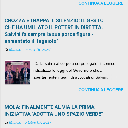
CONTINUA A LEGGERE
quelli che si auspicavano il contrario.
CROZZA STRAPPA IL SILENZIO: IL GESTO
CHE HA UMILIATO IL POTERE IN DIRETTA.
Salvini fa sempre la sua porca figura -
annientato il "legaiolo"
Di
Mancio
-
marzo 15, 2026
​ Dalla satira al corpo a corpo legale: il comico
ridicolizza le leggi del Governo e sfida
apertamente il team di avvocati di Salvini,
diventando il simbolo della resistenza civile.
CONTINUA A LEGGERE
MOLA: FINALMENTE AL VIA LA PRIMA
INIZIATIVA "ADOTTA UNO SPAZIO VERDE"
Di
Mancio
-
ottobre 07, 2017