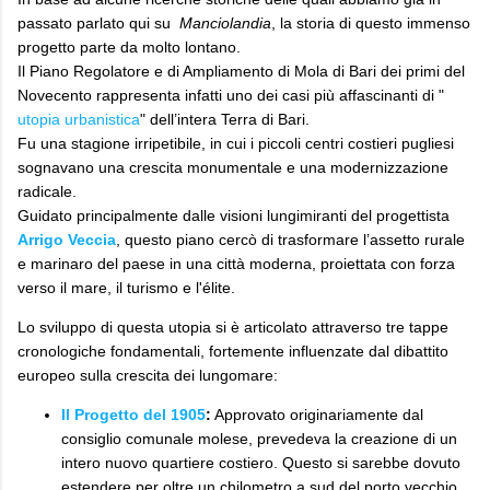
passato parlato qui su
Manciolandia
, la storia di questo immenso
progetto parte da molto lontano.
Il Piano Regolatore e di Ampliamento di Mola di Bari dei primi del
Novecento rappresenta infatti uno dei casi più affascinanti di "
utopia urbanistica
" dell’intera Terra di Bari.
Fu una stagione irripetibile, in cui i piccoli centri costieri pugliesi
sognavano una crescita monumentale e una modernizzazione
radicale.
Guidato principalmente dalle visioni lungimiranti del progettista
Arrigo Veccia
, questo piano cercò di trasformare l’assetto rurale
e marinaro del paese in una città moderna, proiettata con forza
verso il mare, il turismo e l'élite.
Lo sviluppo di questa utopia si è articolato attraverso tre tappe
cronologiche fondamentali, fortemente influenzate dal dibattito
europeo sulla crescita dei lungomare:
Il Progetto del 1905
:
Approvato originariamente dal
consiglio comunale molese, prevedeva la creazione di un
intero nuovo quartiere costiero. Questo si sarebbe dovuto
estendere per oltre un chilometro a sud del porto vecchio,