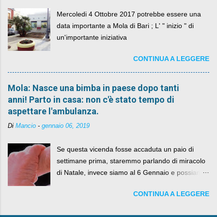
Mercoledi 4 Ottobre 2017 potrebbe essere una
data importante a Mola di Bari ; L' " inizio " di
un'importante iniziativa
CONTINUA A LEGGERE
Mola: Nasce una bimba in paese dopo tanti
anni! Parto in casa: non c'è stato tempo di
aspettare l'ambulanza.
Di
Mancio
-
gennaio 06, 2019
Se questa vicenda fosse accaduta un paio di
settimane prima, staremmo parlando di miracolo
di Natale, invece siamo al 6 Gennaio e possiamo
fare anche battute sulla rivalità tra Babbo Natale
CONTINUA A LEGGERE
e la Befana, visto il lieto epilogo della vicenda.