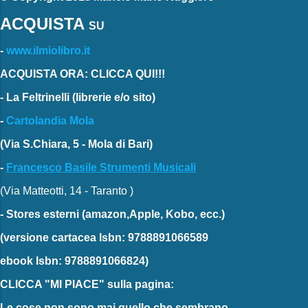
ACQUISTA
SU
-
www.ilmiolibro.it
ACQUISTA ORA: CLICCA QUI!!!
-
La Feltrinelli
(librerie e/o sito)
-
Cartolandia Mola
(Via S.Chiara, 5 - Mola di Bari)
-
Francesco Basile Strumenti Musicali
(Via Matteotti, 14 - Taranto )
-
Stores esterni
(amazon,Apple, Kobo, ecc.)
(versione cartacea
Isbn: 9788891066589
ebook
Isbn: 9788891066824)
CLICCA "MI PIACE"
sulla pagina:
Le cose non sono mai quello che sembrano