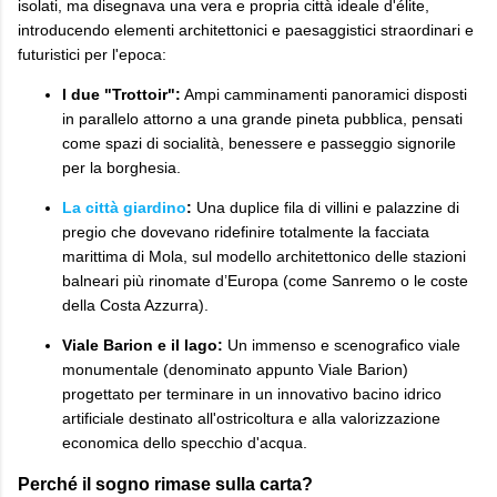
isolati, ma disegnava una vera e propria città ideale d'élite,
introducendo elementi architettonici e paesaggistici straordinari e
futuristici per l'epoca:
I due "Trottoir":
Ampi camminamenti panoramici disposti
in parallelo attorno a una grande pineta pubblica, pensati
come spazi di socialità, benessere e passeggio signorile
per la borghesia.
La città giardino
:
Una duplice fila di villini e palazzine di
pregio che dovevano ridefinire totalmente la facciata
marittima di Mola, sul modello architettonico delle stazioni
balneari più rinomate d’Europa (come Sanremo o le coste
della Costa Azzurra).
Viale Barion e il lago:
Un immenso e scenografico viale
monumentale (denominato appunto Viale Barion)
progettato per terminare in un innovativo bacino idrico
artificiale destinato all'ostricoltura e alla valorizzazione
economica dello specchio d'acqua.
Perché il sogno rimase sulla carta?