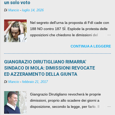
un solo voto
Di
Mancio
-
luglio 14, 2026
Nel segreto dell'urna la proposta di FdI cade con
188 NO contro 187 SÌ. Esplode la protesta delle
opposizioni che chiedono le dimissioni del
governo, mentre la coalizione si spacca sul nodo
CONTINUA A LEGGERE
della legge elettorale
GIANGRAZIO DIRUTIGLIANO RIMARRA'
SINDACO DI MOLA: DIMISSIONI REVOCATE
ED AZZERAMENTO DELLA GIUNTA
Di
Mancio
-
febbraio 21, 2017
Giangrazio Dirutigliano revocherà le proprie
dimissioni, proprio allo scadere dei giorni a
disposizione, secondo la legge, per farlo. Il
sindaco rimarrà al suo posto, con buona pace di