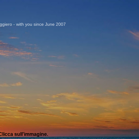
Passa ai contenuti principali
giero - with you since June 2007
licca sull'immagine.