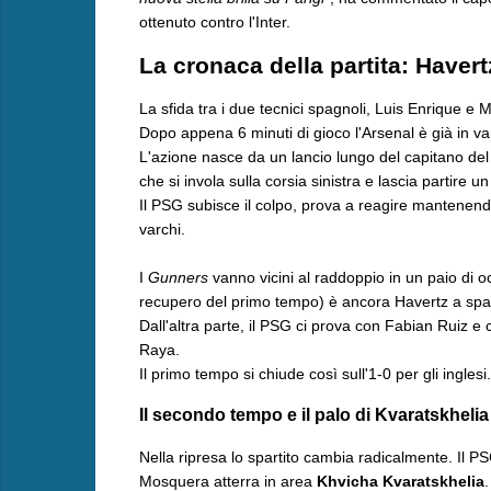
ottenuto contro l'Inter.
La cronaca della partita: Haver
​La sfida tra i due tecnici spagnoli, Luis Enrique e 
Dopo appena 6 minuti di gioco l'Arsenal è già in v
L'azione nasce da un lancio lungo del capitano de
che si invola sulla corsia sinistra e lascia partire 
Il PSG subisce il colpo, prova a reagire mantenen
varchi.
I
Gunners
vanno vicini al raddoppio in un paio di oc
recupero del primo tempo) è ancora Havertz a spav
Dall'altra parte, il PSG ci prova con Fabian Ruiz e 
Raya.
Il primo tempo si chiude così sull'1-0 per gli inglesi.
​Il secondo tempo e il palo di Kvaratskhelia
​Nella ripresa lo spartito cambia radicalmente. Il PS
Mosquera atterra in area
Khvicha Kvaratskhelia