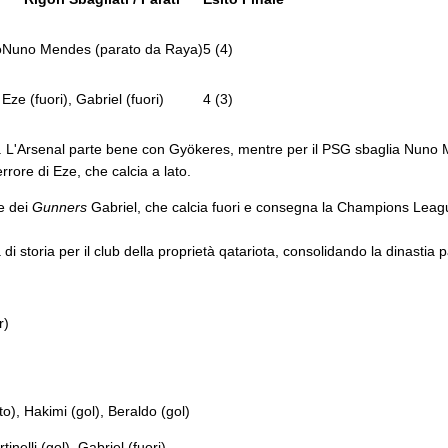
o
Nuno Mendes (parato da Raya)
5 (4)
Eze (fuori), Gabriel (fuori)
4 (3)
rigore. L'Arsenal parte bene con Gyökeres, mentre per il PSG sbaglia Nuno
errore di Eze, che calcia a lato.
re dei
Gunners
Gabriel, che calcia fuori e consegna la Champions Leagu
i storia per il club della proprietà qatariota, consolidando la dinastia 
tr)
), Hakimi (gol), Beraldo (gol)
inelli (gol), Gabriel (fuori)