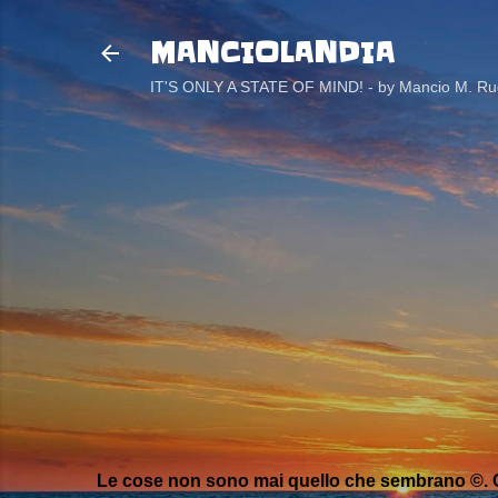
MANCIOLANDIA
IT'S ONLY A STATE OF MIND! - by Mancio M. Rug
Le cose non sono mai quello che sembrano ©. C