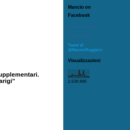
Mancio on
Facebook
Mancio Mario Ruggiero
Crea il tuo badge
Tweet di
@MancioRuggiero
Visualizzazioni
supplementari.
arigi"
2,539,900