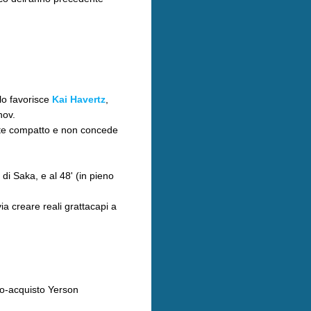
lo favorisce
Kai Havertz
,
onov.
nte compatto e non concede
di Saka, e al 48' (in pieno
ia creare reali grattacapi a
neo-acquisto Yerson