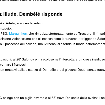
tz illude, Dembélé risponde
Mikel Arteta, si accende subito.
antaggio.
l PSG,
Marquinhos
, che rimbalza sfortunatamente su Trossard; il rimpal
un sinistro violentissimo che si insacca sotto la traversa, trafiggendo Saf
do il possesso del pallone, ma l'Arsenal si difende in modo estremame
casioni: al 26' Safonov è miracoloso nell'intercettare un cross insidioso 
entare i francesi.
con tentativi dalla distanza di Dembélé e del giovane Doué, senza tuttav
G spinge con un piglio diverso e al 65' trova l'episodio della svolta: il 
.