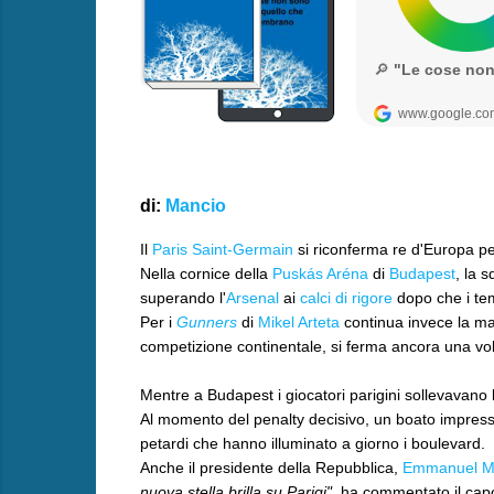
di
:
Mancio
Il
Paris Saint-Germain
si riconferma re d'Europa p
Nella cornice della
Puskás Aréna
di
Budapest
, la 
superando l'
Arsenal
ai
calci di rigore
dopo che i tem
Per i
Gunners
di
Mikel Arteta
continua invece la mal
competizione continentale, si ferma ancora una vol
Mentre a Budapest i giocatori parigini sollevavano 
Al momento del penalty decisivo, un boato impress
petardi che hanno illuminato a giorno i boulevard.
Anche il presidente della Repubblica,
Emmanuel M
nuova stella brilla su Parigi"
, ha commentato il capo