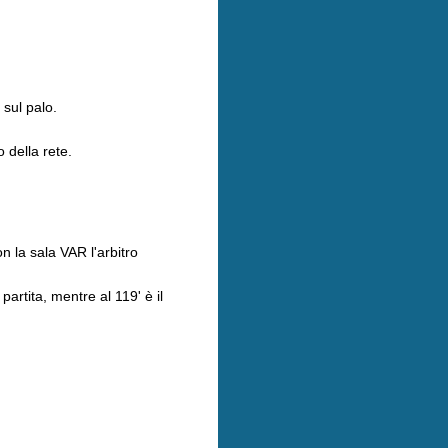
 sul palo.
 della rete.
 la sala VAR l'arbitro
rtita, mentre al 119' è il