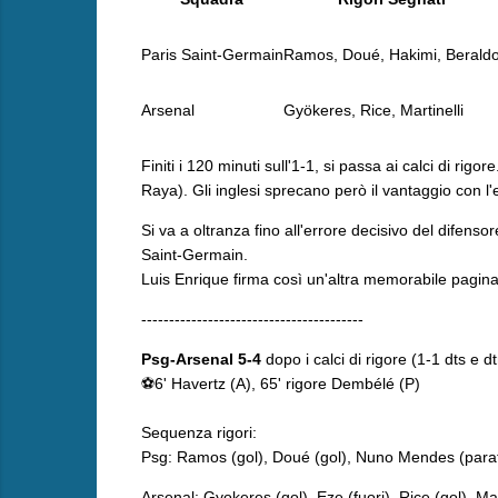
Paris Saint-Germain
Ramos, Doué, Hakimi, Berald
Arsenal
Gyökeres, Rice, Martinelli
​Finiti i 120 minuti sull'1-1, si passa ai calci di 
Raya). Gli inglesi sprecano però il vantaggio con l'
Si va a oltranza fino all'errore decisivo del difenso
Saint-Germain.
Luis Enrique firma così un'altra memorabile pagina d
----------------------------------------
Psg-Arsenal 5-4
dopo i calci di rigore (1-1 dts e d
⚽6' Havertz (A), 65' rigore Dembélé (P)
Sequenza rigori:
Psg: Ramos (gol), Doué (gol), Nuno Mendes (parato
Arsenal: Gyokeres (gol), Eze (fuori), Rice (gol), Mart