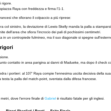
i rigore.
piazza Raya con freddezza e firma l'1-1.
i francesi che sfiorano il colpaccio a più riprese:
ra col sinistro, la deviazione di Lewis-Skelly manda la palla a stamparsi
mite dell'area che sfiora l'incrocio dei pali di pochissimi centimetri.
a in un contropiede fulmineo, ma il suo diagonale si spegne sull'esterno
rigori
nsione.
unto contatto in area parigina ai danni di Madueke, ma dopo il check con
 i portieri: al 107' Raya compie l'ennesima uscita decisiva della sua pa
 testa la palla del match-point, sventata dalla difesa francese.
 metri, dove l'errore finale di
Gabriel
è risultato fatale per gli inglesi.
Rigori Sbagliati / Parati
Esito Finale