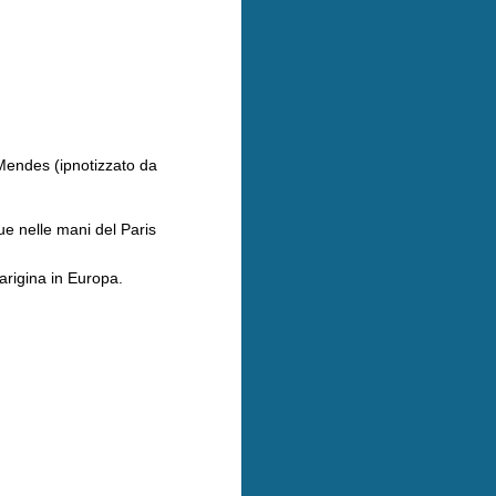
 Mendes (ipnotizzato da
e nelle mani del Paris
parigina in Europa.