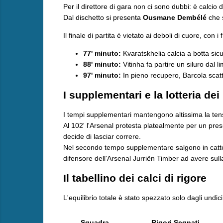
Per il direttore di gara non ci sono dubbi: è calcio d
Dal dischetto si presenta
Ousmane Dembélé
che s
​Il finale di partita è vietato ai deboli di cuore, con 
77' minuto:
Kvaratskhelia calcia a botta sicu
88' minuto:
Vitinha fa partire un siluro dal li
97' minuto:
In pieno recupero, Barcola scatt
​I supplementari e la lotteria dei 
​I tempi supplementari mantengono altissima la te
Al 102' l'Arsenal protesta platealmente per un pres
decide di lasciar correre.
Nel secondo tempo supplementare salgono in cattedra
difensore dell'Arsenal Jurriën Timber ad avere sulla
​Il tabellino dei calci di rigore
​L'equilibrio totale è stato spezzato solo dagli undici
Squadra
Rigori Segnati