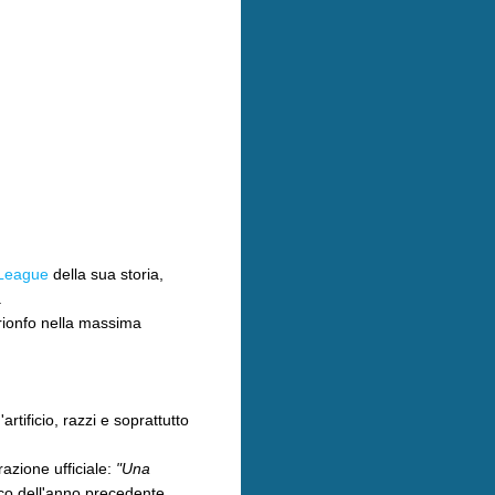
League
della sua storia,
.
trionfo nella massima
'artificio, razzi e soprattutto
azione ufficiale:
"Una
ico dell'anno precedente