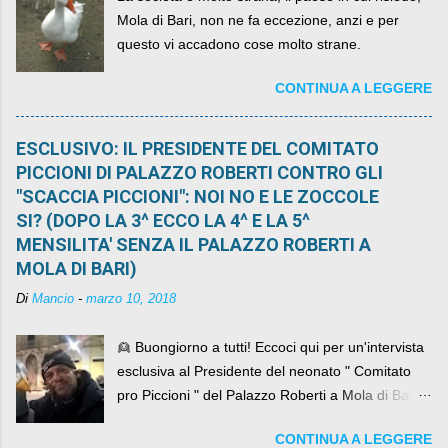
Mola di Bari, non ne fa eccezione, anzi e per
questo vi accadono cose molto strane.
CONTINUA A LEGGERE
ESCLUSIVO: IL PRESIDENTE DEL COMITATO
PICCIONI DI PALAZZO ROBERTI CONTRO GLI
"SCACCIA PICCIONI": NOI NO E LE ZOCCOLE
SI? (DOPO LA 3^ ECCO LA 4^ E LA 5^
MENSILITA' SENZA IL PALAZZO ROBERTI A
MOLA DI BARI)
Di
Mancio
-
marzo 10, 2018
👱 Buongiorno a tutti! Eccoci qui per un'intervista
esclusiva al Presidente del neonato " Comitato
pro Piccioni " del Palazzo Roberti a Mola di Bari ,
abbiamo l'onore di avere con noi il ... non so
CONTINUA A LEGGERE
come definirlo... signor?....