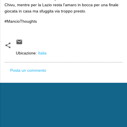
Chivu, mentre per la Lazio resta l'amaro in bocca per una finale
giocata in casa ma sfuggita via troppo presto.
​#MancioThoughts
Ubicazione:
Italia
Posta un commento
C
o
m
m
e
n
t