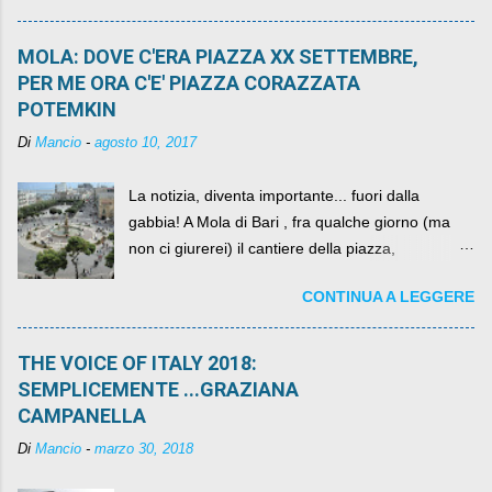
MOLA: DOVE C'ERA PIAZZA XX SETTEMBRE,
PER ME ORA C'E' PIAZZA CORAZZATA
POTEMKIN
Di
Mancio
-
agosto 10, 2017
La notizia, diventa importante... fuori dalla
gabbia! A Mola di Bari , fra qualche giorno (ma
non ci giurerei) il cantiere della piazza,
scandalosamente contenente la stessa per intero
CONTINUA A LEGGERE
per un numero esorbitante di mesi, non ci sarà
più. C'era una volta Piazza XX Settembre ,
THE VOICE OF ITALY 2018:
SEMPLICEMENTE ...GRAZIANA
CAMPANELLA
Di
Mancio
-
marzo 30, 2018