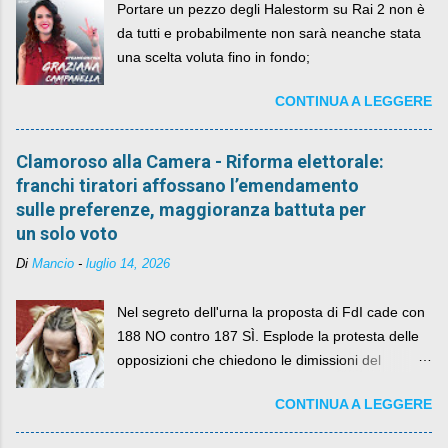
Portare un pezzo degli Halestorm su Rai 2 non è
da tutti e probabilmente non sarà neanche stata
una scelta voluta fino in fondo;
CONTINUA A LEGGERE
Clamoroso alla Camera - Riforma elettorale:
franchi tiratori affossano l’emendamento
sulle preferenze, maggioranza battuta per
un solo voto
Di
Mancio
-
luglio 14, 2026
Nel segreto dell'urna la proposta di FdI cade con
188 NO contro 187 SÌ. Esplode la protesta delle
opposizioni che chiedono le dimissioni del
governo, mentre la coalizione si spacca sul nodo
CONTINUA A LEGGERE
della legge elettorale