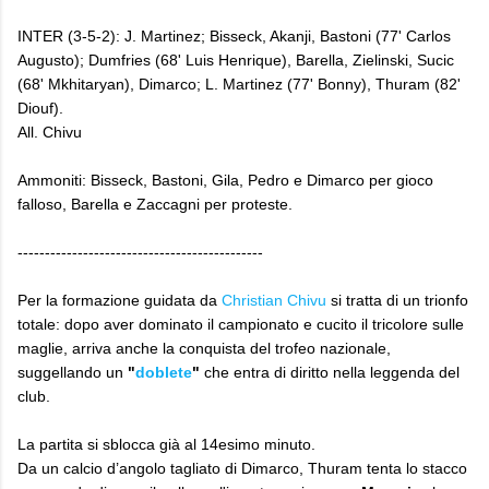
INTER (3-5-2): J. Martinez; Bisseck, Akanji, Bastoni (77' Carlos
Augusto); Dumfries (68' Luis Henrique), Barella, Zielinski, Sucic
(68' Mkhitaryan), Dimarco; L. Martinez (77' Bonny), Thuram (82'
Diouf).
All. Chivu
Ammoniti: Bisseck, Bastoni, Gila, Pedro e Dimarco per gioco
falloso, Barella e Zaccagni per proteste.
---------------------------------------------
Per la formazione guidata da
Christian Chivu
si tratta di un trionfo
totale: dopo aver dominato il campionato e cucito il tricolore sulle
maglie, arriva anche la conquista del trofeo nazionale,
suggellando un
"
doblete
"
che entra di diritto nella leggenda del
club.
La partita si sblocca già al 14esimo minuto.
Da un calcio d’angolo tagliato di Dimarco, Thuram tenta lo stacco