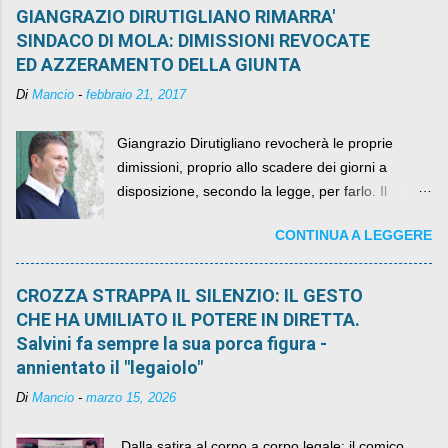
GIANGRAZIO DIRUTIGLIANO RIMARRA'
SINDACO DI MOLA: DIMISSIONI REVOCATE
ED AZZERAMENTO DELLA GIUNTA
Di
Mancio
-
febbraio 21, 2017
Giangrazio Dirutigliano revocherà le proprie
dimissioni, proprio allo scadere dei giorni a
disposizione, secondo la legge, per farlo. Il
sindaco rimarrà al suo posto, con buona pace di
CONTINUA A LEGGERE
quelli che si auspicavano il contrario.
CROZZA STRAPPA IL SILENZIO: IL GESTO
CHE HA UMILIATO IL POTERE IN DIRETTA.
Salvini fa sempre la sua porca figura -
annientato il "legaiolo"
Di
Mancio
-
marzo 15, 2026
​ Dalla satira al corpo a corpo legale: il comico