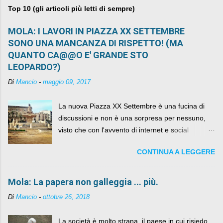
Top 10 (gli articoli più letti di sempre)
MOLA: I LAVORI IN PIAZZA XX SETTEMBRE
SONO UNA MANCANZA DI RISPETTO! (MA
QUANTO CA@@O E' GRANDE STO
LEOPARDO?)
Di
Mancio
-
maggio 09, 2017
La nuova Piazza XX Settembre è una fucina di
discussioni e non è una sorpresa per nessuno,
visto che con l'avvento di internet e social
networks da qualche anno ognuno può dire la
CONTINUA A LEGGERE
sua lasciandone anche traccia scritta nel web.
Mola: La papera non galleggia ... più.
Di
Mancio
-
ottobre 26, 2018
La società è molto strana, il paese in cui risiedo,