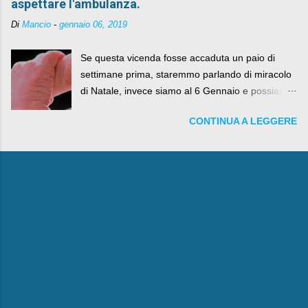
aspettare l'ambulanza.
Di
Mancio
-
gennaio 06, 2019
Se questa vicenda fosse accaduta un paio di
settimane prima, staremmo parlando di miracolo
di Natale, invece siamo al 6 Gennaio e possiamo
fare anche battute sulla rivalità tra Babbo Natale
CONTINUA A LEGGERE
e la Befana, visto il lieto epilogo della vicenda.