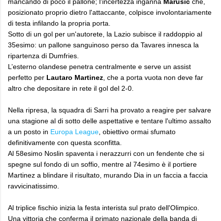
mancando di poco il pallone; l'incertezza inganna
Marusic
che,
posizionato proprio dietro l'attaccante, colpisce involontariamente
di testa infilando la propria porta.
Sotto di un gol per un'autorete, la Lazio subisce il raddoppio al
35esimo: un pallone sanguinoso perso da Tavares innesca la
ripartenza di Dumfries.
L’esterno olandese penetra centralmente e serve un assist
perfetto per
Lautaro Martinez
, che a porta vuota non deve far
altro che depositare in rete il gol del 2-0.
Nella ripresa, la squadra di Sarri ha provato a reagire per salvare
una stagione al di sotto delle aspettative e tentare l'ultimo assalto
a un posto in
Europa League
, obiettivo ormai sfumato
definitivamente con questa sconfitta.
Al 58esimo Noslin spaventa i nerazzurri con un fendente che si
spegne sul fondo di un soffio, mentre al 74esimo è il portiere
Martinez a blindare il risultato, murando Dia in un faccia a faccia
ravvicinatissimo.
Al triplice fischio inizia la festa interista sul prato dell'Olimpico.
Una vittoria che conferma il primato nazionale della banda di