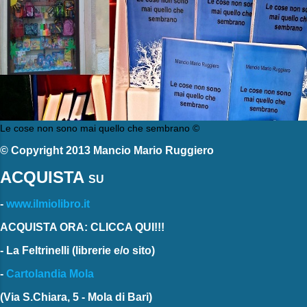
Le cose non sono mai quello che sembrano ©
© Copyright 2013 Mancio Mario Ruggiero
ACQUISTA
SU
-
www.ilmiolibro.it
ACQUISTA ORA: CLICCA QUI!!!
-
La Feltrinelli
(librerie e/o sito)
-
Cartolandia Mola
(Via S.Chiara, 5 - Mola di Bari)