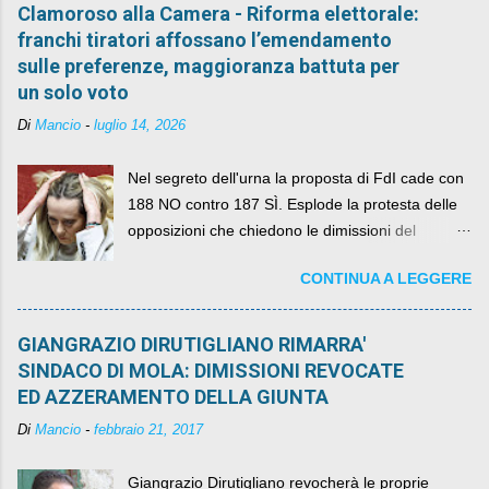
Clamoroso alla Camera - Riforma elettorale:
franchi tiratori affossano l’emendamento
sulle preferenze, maggioranza battuta per
un solo voto
Di
Mancio
-
luglio 14, 2026
Nel segreto dell'urna la proposta di FdI cade con
188 NO contro 187 SÌ. Esplode la protesta delle
opposizioni che chiedono le dimissioni del
governo, mentre la coalizione si spacca sul nodo
CONTINUA A LEGGERE
della legge elettorale
GIANGRAZIO DIRUTIGLIANO RIMARRA'
SINDACO DI MOLA: DIMISSIONI REVOCATE
ED AZZERAMENTO DELLA GIUNTA
Di
Mancio
-
febbraio 21, 2017
Giangrazio Dirutigliano revocherà le proprie