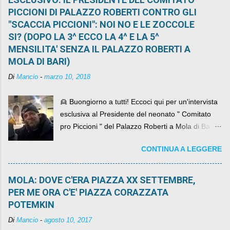
PICCIONI DI PALAZZO ROBERTI CONTRO GLI
"SCACCIA PICCIONI": NOI NO E LE ZOCCOLE
SI? (DOPO LA 3^ ECCO LA 4^ E LA 5^
MENSILITA' SENZA IL PALAZZO ROBERTI A
MOLA DI BARI)
Di
Mancio
-
marzo 10, 2018
👱 Buongiorno a tutti! Eccoci qui per un'intervista
esclusiva al Presidente del neonato " Comitato
pro Piccioni " del Palazzo Roberti a Mola di Bari ,
abbiamo l'onore di avere con noi il ... non so
CONTINUA A LEGGERE
come definirlo... signor?....
MOLA: DOVE C'ERA PIAZZA XX SETTEMBRE,
PER ME ORA C'E' PIAZZA CORAZZATA
POTEMKIN
Di
Mancio
-
agosto 10, 2017