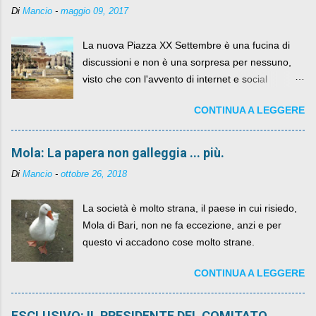
Di
Mancio
-
maggio 09, 2017
La nuova Piazza XX Settembre è una fucina di
discussioni e non è una sorpresa per nessuno,
visto che con l'avvento di internet e social
networks da qualche anno ognuno può dire la
CONTINUA A LEGGERE
sua lasciandone anche traccia scritta nel web.
Mola: La papera non galleggia ... più.
Di
Mancio
-
ottobre 26, 2018
La società è molto strana, il paese in cui risiedo,
Mola di Bari, non ne fa eccezione, anzi e per
questo vi accadono cose molto strane.
CONTINUA A LEGGERE
ESCLUSIVO: IL PRESIDENTE DEL COMITATO