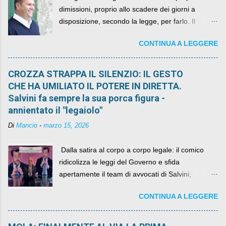
dimissioni, proprio allo scadere dei giorni a
disposizione, secondo la legge, per farlo. Il
sindaco rimarrà al suo posto, con buona pace di
CONTINUA A LEGGERE
quelli che si auspicavano il contrario.
CROZZA STRAPPA IL SILENZIO: IL GESTO
CHE HA UMILIATO IL POTERE IN DIRETTA.
Salvini fa sempre la sua porca figura -
annientato il "legaiolo"
Di
Mancio
-
marzo 15, 2026
​ Dalla satira al corpo a corpo legale: il comico
ridicolizza le leggi del Governo e sfida
apertamente il team di avvocati di Salvini,
diventando il simbolo della resistenza civile.
CONTINUA A LEGGERE