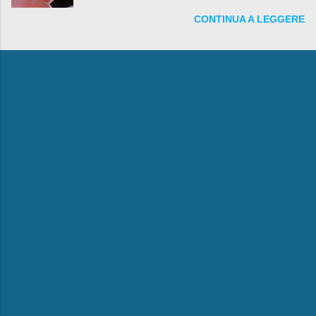
fare anche battute sulla rivalità tra Babbo Natale
CONTINUA A LEGGERE
e la Befana, visto il lieto epilogo della vicenda.