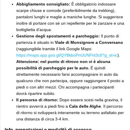
Abbigliamento consigliato:
È obbligatorio indossare
scarpe chiuse e comode (preferibilmente da trekking),
pantaloni lunghi e maglie a maniche lunghe. Si suggerisce
inoltre di portare con sé un repellente per le zanzare e una
bottiglietta d'acqua.
Gestione degli spostamenti e parcheggio:
Il punto di
partenza è situato in
Viale di Monsignore a Conversano
(raggiungibile tramite il link Google Maps:
https://maps.app.goo.gl/QYBkboPnUUNFht3c8?g_st=ic
).
Attenzione: nel punto di ritrovo non vi è alcuna
possibilità di parcheggio per le auto.
È quindi
strettamente necessario farsi accompagnare in auto da
qualcuno che non partecipa, oppure raggiungere il posto a
piedi o con altri mezzi. Chi accompagna i partecipanti
dovrà ripartire subito.
Il percorso di ritorno:
Dopo essere scesi nella gravina, il
rientro avverrà a piedi fino a
Cala delle Alghe
. Il percorso
di ritorno si svilupperà interamente su terreno asfaltato per
una distanza di circa 3-4 km.
​Info, prenotazioni e modalità di accesso