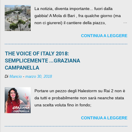
La notizia, diventa importante... fuori dalla
gabbia! A Mola di Bari , fra qualche giorno (ma
non ci giurerei) il cantiere della piazza,
scandalosamente contenente la stessa per intero
CONTINUA A LEGGERE
per un numero esorbitante di mesi, non ci sarà
più. C'era una volta Piazza XX Settembre ,
THE VOICE OF ITALY 2018:
SEMPLICEMENTE ...GRAZIANA
CAMPANELLA
Di
Mancio
-
marzo 30, 2018
Portare un pezzo degli Halestorm su Rai 2 non è
da tutti e probabilmente non sarà neanche stata
una scelta voluta fino in fondo;
CONTINUA A LEGGERE