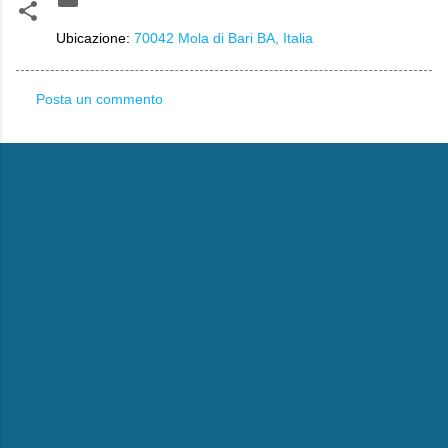
Ubicazione:
70042 Mola di Bari BA, Italia
Posta un commento
C
o
m
m
e
n
t
i