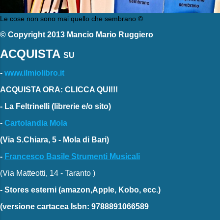
Le cose non sono mai quello che sembrano ©
© Copyright 2013 Mancio Mario Ruggiero
ACQUISTA
SU
-
www.ilmiolibro.it
ACQUISTA ORA: CLICCA QUI!!!
-
La Feltrinelli
(librerie e/o sito)
-
Cartolandia Mola
(Via S.Chiara, 5 - Mola di Bari)
-
Francesco Basile Strumenti Musicali
(Via Matteotti, 14 - Taranto )
-
Stores esterni
(amazon,Apple, Kobo, ecc.)
(versione cartacea
Isbn: 9788891066589