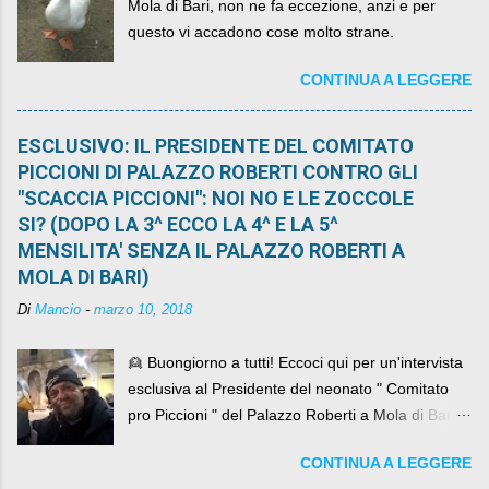
Mola di Bari, non ne fa eccezione, anzi e per
questo vi accadono cose molto strane.
CONTINUA A LEGGERE
ESCLUSIVO: IL PRESIDENTE DEL COMITATO
PICCIONI DI PALAZZO ROBERTI CONTRO GLI
"SCACCIA PICCIONI": NOI NO E LE ZOCCOLE
SI? (DOPO LA 3^ ECCO LA 4^ E LA 5^
MENSILITA' SENZA IL PALAZZO ROBERTI A
MOLA DI BARI)
Di
Mancio
-
marzo 10, 2018
👱 Buongiorno a tutti! Eccoci qui per un'intervista
esclusiva al Presidente del neonato " Comitato
pro Piccioni " del Palazzo Roberti a Mola di Bari ,
abbiamo l'onore di avere con noi il ... non so
CONTINUA A LEGGERE
come definirlo... signor?....