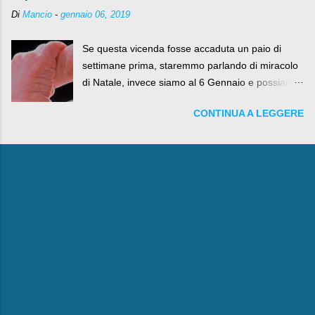
Di
Mancio
-
gennaio 06, 2019
Se questa vicenda fosse accaduta un paio di
settimane prima, staremmo parlando di miracolo
di Natale, invece siamo al 6 Gennaio e possiamo
fare anche battute sulla rivalità tra Babbo Natale
CONTINUA A LEGGERE
e la Befana, visto il lieto epilogo della vicenda.