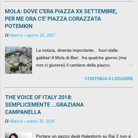
MOLA: DOVE C'ERA PIAZZA XX SETTEMBRE,
PER ME ORA C'E' PIAZZA CORAZZATA
POTEMKIN
Di
Mancio
-
agosto 10, 2017
La notizia, diventa importante... fuori dalla
gabbia! A Mola di Bari , fra qualche giorno (ma
non ci giurerei) il cantiere della piazza,
scandalosamente contenente la stessa per intero
CONTINUA A LEGGERE
per un numero esorbitante di mesi, non ci sarà
più. C'era una volta Piazza XX Settembre ,
THE VOICE OF ITALY 2018:
SEMPLICEMENTE ...GRAZIANA
CAMPANELLA
Di
Mancio
-
marzo 30, 2018
Portare un pezzo degli Halestorm su Rai 2 non è