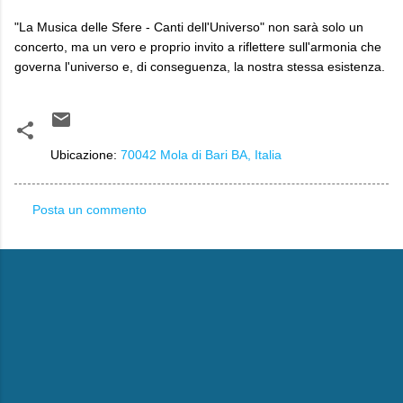
"La Musica delle Sfere - Canti dell'Universo" non sarà solo un
concerto, ma un vero e proprio invito a riflettere sull'armonia che
governa l'universo e, di conseguenza, la nostra stessa esistenza.
Ubicazione:
70042 Mola di Bari BA, Italia
Posta un commento
C
o
m
m
e
n
t