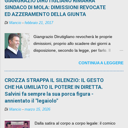
GIANGRAZIO DIRUTIGLIANO RIMARRA'
SINDACO DI MOLA: DIMISSIONI REVOCATE
ED AZZERAMENTO DELLA GIUNTA
Di
Mancio
-
febbraio 21, 2017
Giangrazio Dirutigliano revocherà le proprie
dimissioni, proprio allo scadere dei giorni a
disposizione, secondo la legge, per farlo. Il
sindaco rimarrà al suo posto, con buona pace di
CONTINUA A LEGGERE
quelli che si auspicavano il contrario.
CROZZA STRAPPA IL SILENZIO: IL GESTO
CHE HA UMILIATO IL POTERE IN DIRETTA.
Salvini fa sempre la sua porca figura -
annientato il "legaiolo"
Di
Mancio
-
marzo 15, 2026
​ Dalla satira al corpo a corpo legale: il comico