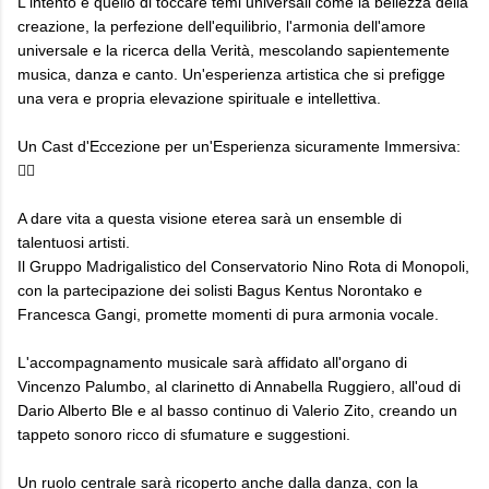
L'intento è quello di toccare temi universali come la bellezza della
creazione, la perfezione dell'equilibrio, l'armonia dell'amore
universale e la ricerca della Verità, mescolando sapientemente
musica, danza e canto. Un'esperienza artistica che si prefigge
una vera e propria elevazione spirituale e intellettiva.
Un Cast d'Eccezione per un'Esperienza sicuramente Immersiva:
👇🏼
A dare vita a questa visione eterea sarà un ensemble di
talentuosi artisti.
Il Gruppo Madrigalistico del Conservatorio Nino Rota di Monopoli,
con la partecipazione dei solisti Bagus Kentus Norontako e
Francesca Gangi, promette momenti di pura armonia vocale.
L'accompagnamento musicale sarà affidato all'organo di
Vincenzo Palumbo, al clarinetto di Annabella Ruggiero, all'oud di
Dario Alberto Ble e al basso continuo di Valerio Zito, creando un
tappeto sonoro ricco di sfumature e suggestioni.
Un ruolo centrale sarà ricoperto anche dalla danza, con la