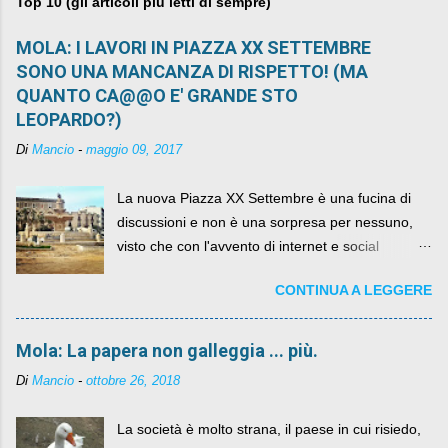
Top 10 (gli articoli più letti di sempre)
MOLA: I LAVORI IN PIAZZA XX SETTEMBRE
SONO UNA MANCANZA DI RISPETTO! (MA
QUANTO CA@@O E' GRANDE STO
LEOPARDO?)
Di
Mancio
-
maggio 09, 2017
La nuova Piazza XX Settembre è una fucina di
discussioni e non è una sorpresa per nessuno,
visto che con l'avvento di internet e social
networks da qualche anno ognuno può dire la
CONTINUA A LEGGERE
sua lasciandone anche traccia scritta nel web.
Mola: La papera non galleggia ... più.
Di
Mancio
-
ottobre 26, 2018
La società è molto strana, il paese in cui risiedo,