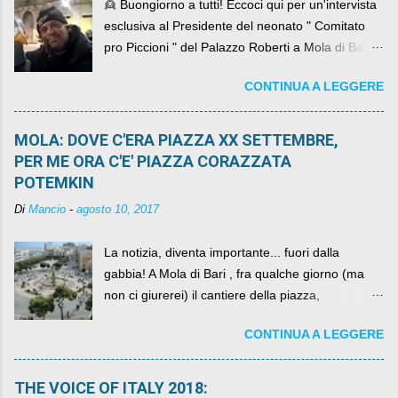
👱 Buongiorno a tutti! Eccoci qui per un'intervista
esclusiva al Presidente del neonato " Comitato
pro Piccioni " del Palazzo Roberti a Mola di Bari ,
abbiamo l'onore di avere con noi il ... non so
CONTINUA A LEGGERE
come definirlo... signor?....
MOLA: DOVE C'ERA PIAZZA XX SETTEMBRE,
PER ME ORA C'E' PIAZZA CORAZZATA
POTEMKIN
Di
Mancio
-
agosto 10, 2017
La notizia, diventa importante... fuori dalla
gabbia! A Mola di Bari , fra qualche giorno (ma
non ci giurerei) il cantiere della piazza,
scandalosamente contenente la stessa per intero
CONTINUA A LEGGERE
per un numero esorbitante di mesi, non ci sarà
più. C'era una volta Piazza XX Settembre ,
THE VOICE OF ITALY 2018: