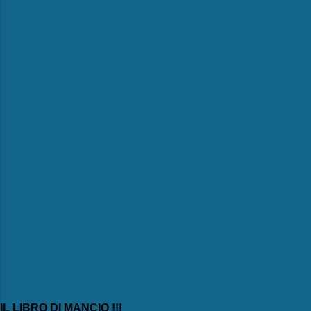
m
e
n
t
i
IL LIBRO DI MANCIO !!!