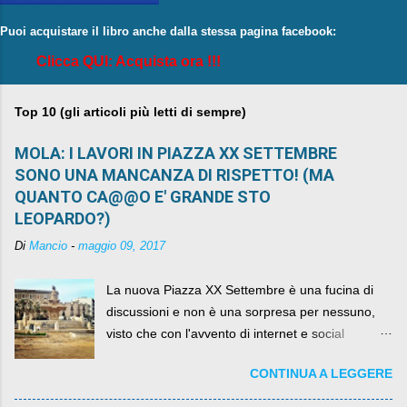
Puoi acquistare il libro anche dalla stessa pagina facebook:
Clicca QUI: Acquista ora !!!
Top 10 (gli articoli più letti di sempre)
MOLA: I LAVORI IN PIAZZA XX SETTEMBRE
SONO UNA MANCANZA DI RISPETTO! (MA
QUANTO CA@@O E' GRANDE STO
LEOPARDO?)
Di
Mancio
-
maggio 09, 2017
La nuova Piazza XX Settembre è una fucina di
discussioni e non è una sorpresa per nessuno,
visto che con l'avvento di internet e social
networks da qualche anno ognuno può dire la
CONTINUA A LEGGERE
sua lasciandone anche traccia scritta nel web.