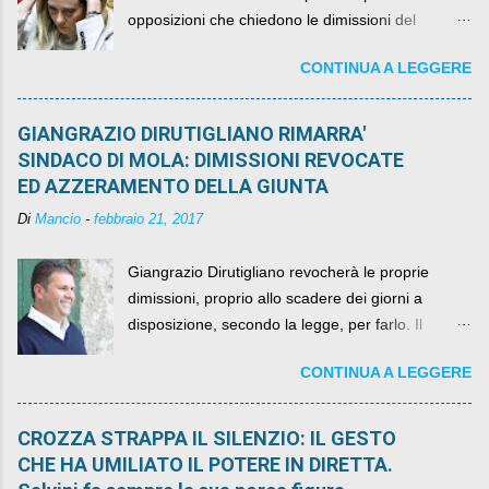
opposizioni che chiedono le dimissioni del
governo, mentre la coalizione si spacca sul nodo
CONTINUA A LEGGERE
della legge elettorale
GIANGRAZIO DIRUTIGLIANO RIMARRA'
SINDACO DI MOLA: DIMISSIONI REVOCATE
ED AZZERAMENTO DELLA GIUNTA
Di
Mancio
-
febbraio 21, 2017
Giangrazio Dirutigliano revocherà le proprie
dimissioni, proprio allo scadere dei giorni a
disposizione, secondo la legge, per farlo. Il
sindaco rimarrà al suo posto, con buona pace di
CONTINUA A LEGGERE
quelli che si auspicavano il contrario.
CROZZA STRAPPA IL SILENZIO: IL GESTO
CHE HA UMILIATO IL POTERE IN DIRETTA.