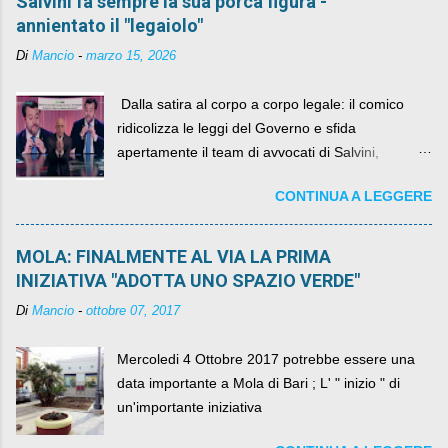
Salvini fa sempre la sua porca figura -
annientato il "legaiolo"
Di
Mancio
-
marzo 15, 2026
​ Dalla satira al corpo a corpo legale: il comico
ridicolizza le leggi del Governo e sfida
apertamente il team di avvocati di Salvini,
diventando il simbolo della resistenza civile.
CONTINUA A LEGGERE
MOLA: FINALMENTE AL VIA LA PRIMA
INIZIATIVA "ADOTTA UNO SPAZIO VERDE"
Di
Mancio
-
ottobre 07, 2017
Mercoledi 4 Ottobre 2017 potrebbe essere una
data importante a Mola di Bari ; L' " inizio " di
un'importante iniziativa