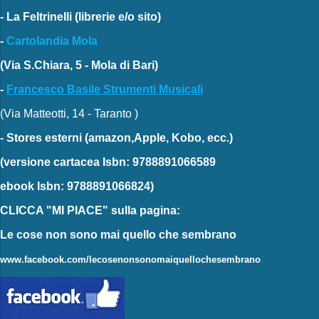
-
La Feltrinelli
(librerie e/o sito)
-
Cartolandia Mola
(Via S.Chiara, 5 - Mola di Bari)
-
Francesco Basile Strumenti Musicali
(Via Matteotti, 14 - Taranto )
-
Stores esterni
(amazon,Apple, Kobo, ecc.)
(versione cartacea
Isbn: 9788891066589
ebook
Isbn: 9788891066824)
CLICCA "MI PIACE"
sulla pagina:
Le cose non sono mai quello che sembrano
www.facebook.com/lecosenonsonomaiquellochesembrano