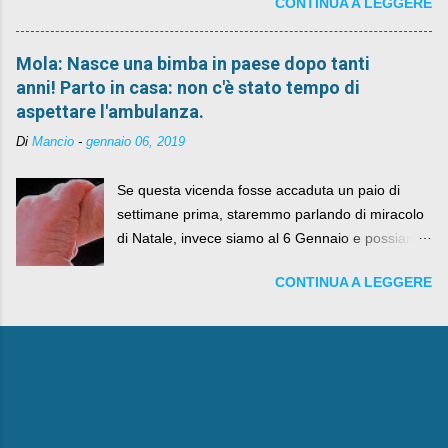
CONTINUA A LEGGERE
Mola: Nasce una bimba in paese dopo tanti
anni! Parto in casa: non c'è stato tempo di
aspettare l'ambulanza.
Di
Mancio
-
gennaio 06, 2019
Se questa vicenda fosse accaduta un paio di
settimane prima, staremmo parlando di miracolo
di Natale, invece siamo al 6 Gennaio e possiamo
fare anche battute sulla rivalità tra Babbo Natale
CONTINUA A LEGGERE
e la Befana, visto il lieto epilogo della vicenda.