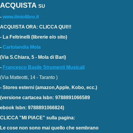
ACQUISTA
SU
-
www.ilmiolibro.it
ACQUISTA ORA: CLICCA QUI!!!
-
La Feltrinelli
(librerie e/o sito)
-
Cartolandia Mola
(Via S.Chiara, 5 - Mola di Bari)
-
Francesco Basile Strumenti Musicali
(Via Matteotti, 14 - Taranto )
-
Stores esterni
(amazon,Apple, Kobo, ecc.)
(versione cartacea
Isbn: 9788891066589
ebook
Isbn: 9788891066824)
CLICCA "MI PIACE"
sulla pagina:
Le cose non sono mai quello che sembrano