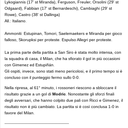
Lykogiannis (17' st Miranda), Ferguson, Freuler, Orsolini (29' st
Odgaard), Fabbian (17' st Bernardeschi), Cambiaghi (29' st
Rowe), Castro (38' st Dallinga)
All.: Italiano.
Ammoniti: Estupinan, Tomori, Saelemaekers e Miranda per gioco
falloso, Skorupksi per proteste. Espulso Allegri per proteste.
​La prima parte della partita a San Siro è stata molto intensa, con
la squadra di casa, il Milan, che ha sfiorato il gol in più occasioni
con Gimenez ed Estupiñán.
Gli ospiti, invece, sono stati meno pericolosi, e il primo tempo si è
concluso con il punteggio fermo sullo 0-0.
​Nella ripresa, al 61° minuto, i rossoneri riescono a sbloccare il
risultato grazie a un gol di
Modric
. Nonostante gli sforzi finali
degli avversari, che hanno colpito due pali con Ricci e Gimenez, il
risultato non è più cambiato. La partita si è così conclusa 1-0 in
favore del Milan.
---------------------------------------------