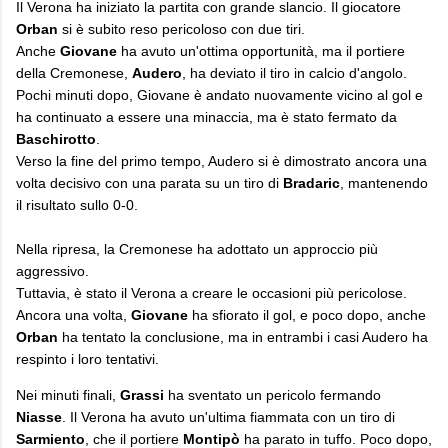
Il Verona ha iniziato la partita con grande slancio. Il giocatore
Orban
si è subito reso pericoloso con due tiri.
Anche
Giovane
ha avuto un'ottima opportunità, ma il portiere
della Cremonese,
Audero
, ha deviato il tiro in calcio d'angolo.
Pochi minuti dopo, Giovane è andato nuovamente vicino al gol e
ha continuato a essere una minaccia, ma è stato fermato da
Baschirotto
.
Verso la fine del primo tempo, Audero si è dimostrato ancora una
volta decisivo con una parata su un tiro di
Bradaric
, mantenendo
il risultato sullo 0-0.
Nella ripresa, la Cremonese ha adottato un approccio più
aggressivo.
Tuttavia, è stato il Verona a creare le occasioni più pericolose.
Ancora una volta,
Giovane
ha sfiorato il gol, e poco dopo, anche
Orban
ha tentato la conclusione, ma in entrambi i casi Audero ha
respinto i loro tentativi.
​Nei minuti finali,
Grassi
ha sventato un pericolo fermando
Niasse
. Il Verona ha avuto un'ultima fiammata con un tiro di
Sarmiento
, che il portiere
Montipò
ha parato in tuffo. Poco dopo,