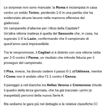
Le sorprese non sono mancate: la
Roma
è inciampata in casa
contro un solido
Torino
, perdendo 1-0 in una partita che ha
evidenziato alcune lacune nella manovra offensiva dei
giallorossi.
Un campanello d'allarme per i tifosi della Capitale?
Un'altra vittoria inattesa è quella del
Sassuolo
che, in casa, ha
superato 1-0 la
Lazio
, confermando che il campionato di
quest'anno sarà imprevedibile.
​Tra le neopromosse, il
Cagliari
si è distinto con una vittoria netta
per 2-0 contro il
Parma
, un risultato che infonde fiducia per il
proseguo del campionato.
Il
Pisa
, invece, ha dovuto cedere il passo 0-1 all'
Udinese
, mentre
il
Como
non è andato oltre l'1-1 contro il
Genoa
.
Il pareggio a reti bianche tra
Hellas Verona
e
Cremonese
chiude
il quadro della terza giornata, che ha già tracciato i primi (e
inaspettati) percorsi della nuova Serie A.
Ma vediamo le gare più nel dettaglio e le relative classifiche:👇🏼