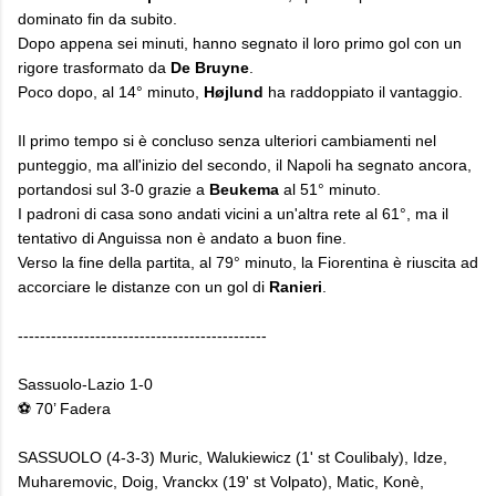
dominato fin da subito.
Dopo appena sei minuti, hanno segnato il loro primo gol con un
rigore trasformato da
De Bruyne
.
Poco dopo, al 14° minuto,
Højlund
ha raddoppiato il vantaggio.
Il primo tempo si è concluso senza ulteriori cambiamenti nel
punteggio, ma all'inizio del secondo, il Napoli ha segnato ancora,
portandosi sul 3-0 grazie a
Beukema
al 51° minuto.
I padroni di casa sono andati vicini a un'altra rete al 61°, ma il
tentativo di Anguissa non è andato a buon fine.
Verso la fine della partita, al 79° minuto, la Fiorentina è riuscita ad
accorciare le distanze con un gol di
Ranieri
.
---------------------------------------------
Sassuolo-Lazio 1-0
⚽ 70’ Fadera
SASSUOLO (4-3-3) Muric, Walukiewicz (1' st Coulibaly), Idze,
Muharemovic, Doig, Vranckx (19' st Volpato), Matic, Konè,