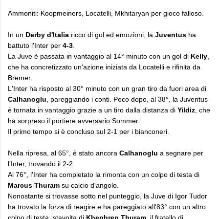
Ammoniti: Koopmeiners, Locatelli, Mkhitaryan per gioco falloso.
​In un
Derby d'Italia
ricco di gol ed emozioni, la
Juventus
ha
battuto l'Inter per
4-3
.
​La Juve è passata in vantaggio al 14° minuto con un gol di
Kelly
,
che ha concretizzato un'azione iniziata da Locatelli e rifinita da
Bremer.
L'Inter ha risposto al 30° minuto con un gran tiro da fuori area di
Calhanoglu
, pareggiando i conti. Poco dopo, al 38°, la Juventus
è tornata in vantaggio grazie a un tiro dalla distanza di
Yildiz
, che
ha sorpreso il portiere avversario Sommer.
Il primo tempo si è concluso sul 2-1 per i bianconeri.
Nella ripresa, al 65°, è stato ancora
Calhanoglu
a segnare per
l'Inter, trovando il 2-2.
Al 76°, l'Inter ha completato la rimonta con un colpo di testa di
Marcus Thuram
su calcio d'angolo.
Nonostante si trovasse sotto nel punteggio, la Juve di Igor Tudor
ha trovato la forza di reagire e ha pareggiato all'83° con un altro
colpo di testa, stavolta di
Khephren Thuram
, il fratello di