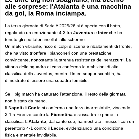
alle sorprese: l'Atalanta è una macchina
da gol, la Roma inciampa.
​La terza giornata di Serie A 2025/26 si è aperta con il botto,
regalando un emozionante 4-3 tra
Juventus
e
Inter
che ha
tenuto gli spettatori incollati allo schermo.
Un match vibrante, ricco di colpi di scena e ribaltamenti di fronte,
che ha visto trionfare i bianconeri con una prestazione
convincente, nonostante la strenua resistenza dei nerazzurri. La
vittoria della squadra di casa conferma le ambizioni di alta
classifica della Juventus, mentre l'Inter, seppur sconfitta, ha
dimostrato di essere una squadra temibile.
Se il big match ha catturato l'attenzione, il resto della giornata
non è stato da meno.
Il
Napoli
di
Conte
si conferma una forza inarrestabile, vincendo
3-1 a Firenze contro la
Fiorentina
e si issa tra le prime in
classifica. L'
Atalanta
, dal canto suo, ha mostrato i muscoli con un
perentorio 4-1 contro il
Lecce
, evidenziando una condizione
fisica e mentale invidiabile.