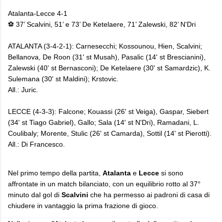
Atalanta-Lecce 4-1
⚽ 37’ Scalvini, 51’ e 73’ De Ketelaere, 71’ Zalewski, 82’ N'Dri
ATALANTA (3-4-2-1): Carnesecchi; Kossounou, Hien, Scalvini;
Bellanova, De Roon (31' st Musah), Pasalic (14' st Brescianini),
Zalewski (40' st Bernasconi); De Ketelaere (30' st Samardzic), K.
Sulemana (30' st Maldini); Krstovic.
All.: Juric.
LECCE (4-3-3): Falcone; Kouassi (26' st Veiga), Gaspar, Siebert
(34' st Tiago Gabriel), Gallo; Sala (14' st N'Dri), Ramadani, L.
Coulibaly; Morente, Stulic (26' st Camarda), Sottil (14' st Pierotti).
All.: Di Francesco.
​Nel primo tempo della partita,
Atalanta
e
Lecce
si sono
affrontate in un match bilanciato, con un equilibrio rotto al 37°
minuto dal gol di
Scalvini
che ha permesso ai padroni di casa di
chiudere in vantaggio la prima frazione di gioco.