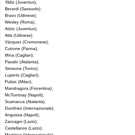
Yildiz (Juventus);
Berardi (Sassuolo);
Bravo (Udinese);
Wesley (Roma);
Adzic (Juventus);
Atta (Udinese);
Vázquez (Cremonese);
Cutrone (Parma);
Mina (Cagliari);
Pasalic (Atalanta);
Simeone (Torino);
Luperto (Cagliari);
Pulisic (Milan);
Mandragora (Fiorentina);
McTominay (Napoli);
Scamacca (Atalanta);
Dumfries (Internazionale);
Anguissa (Napoli);
Zaccagni (Lazio);
Castellanos (Lazio);
Martínez (Internazionale);