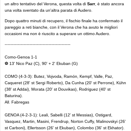
un altro tentativo del Verona, questa volta di
Sarr
, è stato ancora
una volta sventato da un'altra parata di Audero.
​Dopo quattro minuti di recupero, il fischio finale ha confermato il
pareggio a reti bianche, con il Verona che ha avuto le migliori
occasioni ma non è riuscito a superare un ottimo Audero.
---------------------------------------------
Como-Genoa 1-1
⚽ 13' Nico Paz (C), 90' + 2' Ekuban (G)
COMO (4-3-3): Butez, Vojvoda, Ramón, Kempf, Valle, Paz,
Caqueret (28' st Sergi Roberto), Da Cunha (20' st Perrone), Kühn
(38' st Addai), Morata (20' st Douvikas), Rodriguez (40' st
Baturina).
All. Fabregas
GENOA (4-2-3-1): Leali, Sabelli (12' st Messias), Ostigard,
Vasquez, Martin, Masini, Frendrup, Norton Cuffy, Malinovskyi (26'
st Carboni), Ellertsson (26' st Ekuban), Colombo (36' st Ekhator).