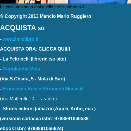
Le cose non sono mai quello che sembrano ©
© Copyright 2013 Mancio Mario Ruggiero
ACQUISTA
SU
-
www.ilmiolibro.it
ACQUISTA ORA: CLICCA QUI!!!
-
La Feltrinelli
(librerie e/o sito)
-
Cartolandia Mola
(Via S.Chiara, 5 - Mola di Bari)
-
Francesco Basile Strumenti Musicali
(Via Matteotti, 14 - Taranto )
-
Stores esterni
(amazon,Apple, Kobo, ecc.)
(versione cartacea
Isbn: 9788891066589
ebook
Isbn: 9788891066824)