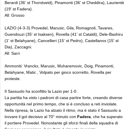
Berardi (36' st Thorstvetd), Pinamonti (36' st Cheddira), Laurientè
(19' st Fadera).
All: Grosso
LAZIO (4-3-3) Provedel, Marusic, Gila, Romagnoli, Tavares,
Guendouzi (35' st Isaksen), Rovella (41' st Cataldi), Dele-Bashiru
(1' st Belahyane), Cancellieri (15' st Pedro), Castellanos (15' st
Dia), Zaccagni.
All: Sarri
Ammoniti: Vranckx, Marusic, Muharemovic, Doig, Pinamonti,
Belahyane, Matic , Volpato per gioco scorretto, Rovella per
proteste.
​Il Sassuolo ha sconfitto la Lazio per 1-0.
La partita ha visto i padroni di casa partire forte, creando diverse
opportunità nel primo tempo, che si è concluso a reti inviolate.
Nella ripresa, la Lazio ha alzato il ritmo, ma è stato il Sassuolo a
trovare il gol decisivo al 70° minuto con
Fadera
, che ha superato
il portiere Provedel. Nonostante gli sforzi finali della squadra di