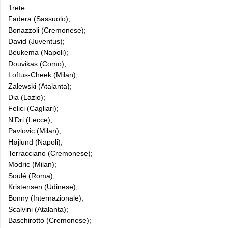
1rete:
Fadera (Sassuolo);
Bonazzoli (Cremonese);
David (Juventus);
Beukema (Napoli);
Douvikas (Como);
Loftus-Cheek (Milan);
Zalewski (Atalanta);
Dia (Lazio);
Felici (Cagliari);
N’Dri (Lecce);
Pavlovic (Milan);
Højlund (Napoli);
Terracciano (Cremonese);
Modric (Milan);
Soulé (Roma);
Kristensen (Udinese);
Bonny (Internazionale);
Scalvini (Atalanta);
Baschirotto (Cremonese);