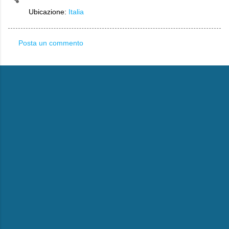
Ubicazione:
Italia
Posta un commento
C
o
m
m
e
n
t
i