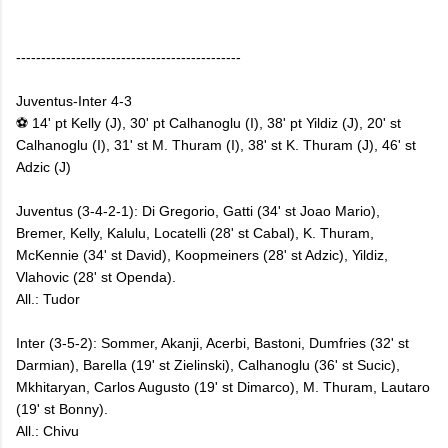
---------------------------------------------
Juventus-Inter 4-3
⚽ 14' pt Kelly (J), 30' pt Calhanoglu (I), 38' pt Yildiz (J), 20' st
Calhanoglu (I), 31' st M. Thuram (I), 38' st K. Thuram (J), 46' st
Adzic (J)
Juventus (3-4-2-1): Di Gregorio, Gatti (34' st Joao Mario),
Bremer, Kelly, Kalulu, Locatelli (28' st Cabal), K. Thuram,
McKennie (34' st David), Koopmeiners (28' st Adzic), Yildiz,
Vlahovic (28' st Openda).
All.: Tudor
Inter (3-5-2): Sommer, Akanji, Acerbi, Bastoni, Dumfries (32' st
Darmian), Barella (19' st Zielinski), Calhanoglu (36' st Sucic),
Mkhitaryan, Carlos Augusto (19' st Dimarco), M. Thuram, Lautaro
(19' st Bonny).
All.: Chivu