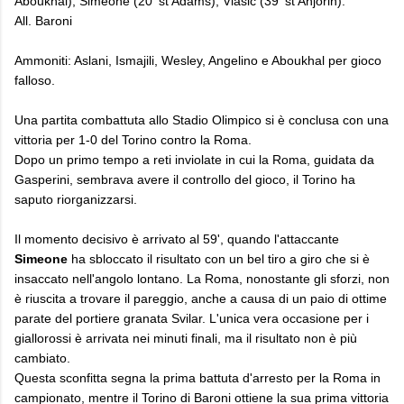
Aboukhal), Simeone (20' st Adams), Vlasic (39' st Anjorin).
All. Baroni
Ammoniti: Aslani, Ismajili, Wesley, Angelino e Aboukhal per gioco
falloso.
Una partita combattuta allo Stadio Olimpico si è conclusa con una
vittoria per 1-0 del Torino contro la Roma.
Dopo un primo tempo a reti inviolate in cui la Roma, guidata da
Gasperini, sembrava avere il controllo del gioco, il Torino ha
saputo riorganizzarsi.
Il momento decisivo è arrivato al 59', quando l'attaccante
Simeone
ha sbloccato il risultato con un bel tiro a giro che si è
insaccato nell'angolo lontano. La Roma, nonostante gli sforzi, non
è riuscita a trovare il pareggio, anche a causa di un paio di ottime
parate del portiere granata Svilar. L'unica vera occasione per i
giallorossi è arrivata nei minuti finali, ma il risultato non è più
cambiato.
Questa sconfitta segna la prima battuta d'arresto per la Roma in
campionato, mentre il Torino di Baroni ottiene la sua prima vittoria