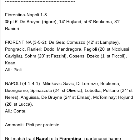
---------------------------------------------
Fiorentina-Napoli 1-3
⚽ pt 6' De Bruyne (rigore), 14' Hojlund; st 6' Beukema, 31'
Ranieri
FIORENTINA (3-5-2): De Gea; Comuzzo (42' st Lamptey),
Pongracic, Ranieri; Dodo, Mandragora, Fagioli (20' st Nicolussi
Caviglia), Sohm (20' st Fazzini), Gosens; Dzeko (1' st Piccoli),
Kean.
All.: Pioli.
NAPOLI (4-1-4-1): Milinkovic-Savic; Di Lorenzo, Beukema,
Buongiorno, Spinazzola (24' st Olivera); Lobotka; Politano (24' st
Neres), Anguissa, De Bruyne (24' st Elmas), McTominay; Hojlund
(28' st Lucca).
All.: Conte.
Ammoniti: Pioli per proteste.
​Nel match tra il
Napoli
e la
Fiorentina
, i partenopei hanno