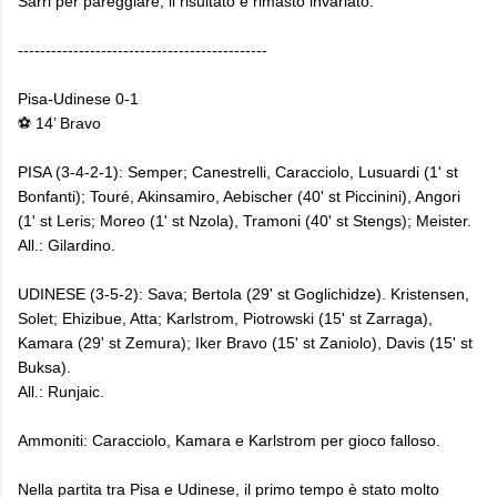
Sarri per pareggiare, il risultato è rimasto invariato.
---------------------------------------------
Pisa-Udinese 0-1
⚽ 14’ Bravo
PISA (3-4-2-1): Semper; Canestrelli, Caracciolo, Lusuardi (1' st
Bonfanti); Touré, Akinsamiro, Aebischer (40' st Piccinini), Angori
(1' st Leris; Moreo (1' st Nzola), Tramoni (40' st Stengs); Meister.
All.: Gilardino.
UDINESE (3-5-2): Sava; Bertola (29' st Goglichidze). Kristensen,
Solet; Ehizibue, Atta; Karlstrom, Piotrowski (15' st Zarraga),
Kamara (29' st Zemura); Iker Bravo (15' st Zaniolo), Davis (15' st
Buksa).
All.: Runjaic.
Ammoniti: Caracciolo, Kamara e Karlstrom per gioco falloso.
Nella partita tra Pisa e Udinese, il primo tempo è stato molto