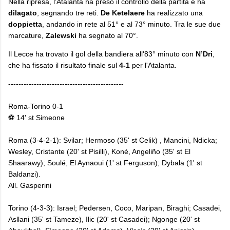
​Nella ripresa, l'Atalanta ha preso il controllo della partita e ha
dilagato
, segnando tre reti.
De Ketelaere
ha realizzato una
doppietta
, andando in rete al 51° e al 73° minuto. Tra le sue due
marcature,
Zalewski
ha segnato al 70°.
​Il Lecce ha trovato il gol della bandiera all'83° minuto con
N’Dri
,
che ha fissato il risultato finale sul
4-1
per l'Atalanta.
---------------------------------------------
Roma-Torino 0-1
⚽ 14' st Simeone
Roma (3-4-2-1): Svilar; Hermoso (35' st Celik) , Mancini, Ndicka;
Wesley, Cristante (20' st Pisilli), Koné, Angeliño (35' st El
Shaarawy); Soulé, El Aynaoui (1' st Ferguson); Dybala (1' st
Baldanzi).
All. Gasperini
Torino (4-3-3): Israel; Pedersen, Coco, Maripan, Biraghi; Casadei,
Asllani (35' st Tameze), Ilic (20' st Casadei); Ngonge (20' st