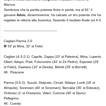
Marcus.
Sembrava che la partita potesse finire in parità, ma al 91° il
giovane
Adzic
, diciannovenne, ha calciato un tiro potente che ha
regalato la vittoria alla Juventus, fissando il risultato finale sul 4-3.
---------------------------------------------
Cagliari-Parma 2-0
⚽ 33' pt Mina, 32' st Felici
Cagliari (4-3-2-1): Caprile, Zappa (10' st Palestra), Mina, Luperto,
Obert; Adopo, Prati, Folorunsho (42' st Zè Pedro); Esposito (29'
st Felici), Gaetano (10' st Deiola), Belotti (29' st Borrelli).
All.: Pisacane
Parma (3-5-2): Suzuki, Delprato, Circati, Ndiaye; Lovik (18' st
Almqvist), Sorensen (40' st Sorensen), Bernabè (35' st Estevez),
Ordonez (1' st Oristanio), Valeri; Cutrone (40' st Djuric)
Pellegrino.
All.: Cuesta