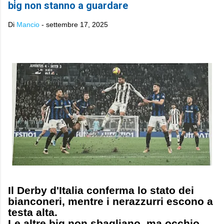
big non stanno a guardare ​
Di
Mancio
-
settembre 17, 2025
Il Derby d'Italia conferma lo stato dei
bianconeri, mentre i nerazzurri escono a
testa alta.
Le altre big non sbagliano, ma occhio