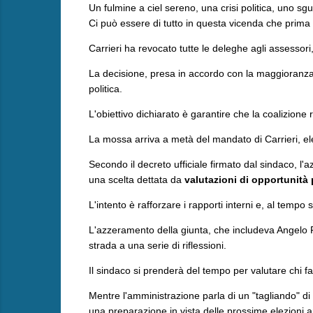
Un fulmine a ciel sereno, una crisi politica, uno sg
Ci può essere di tutto in questa vicenda che prima 
Carrieri ha revocato tutte le deleghe agli assesso
​La decisione, presa in accordo con la maggioranz
politica.
L'obiettivo dichiarato è garantire che la coalizione 
​La mossa arriva a metà del mandato di Carrieri, ele
Secondo il decreto ufficiale firmato dal sindaco, 
una scelta dettata da
valutazioni di opportunità 
L'intento è rafforzare i rapporti interni e, al tempo 
​L'azzeramento della giunta, che includeva Angelo 
strada a una serie di riflessioni.
Il sindaco si prenderà del tempo per valutare chi 
​Mentre l'amministrazione parla di un "tagliando" d
una preparazione in vista delle prossime elezioni 