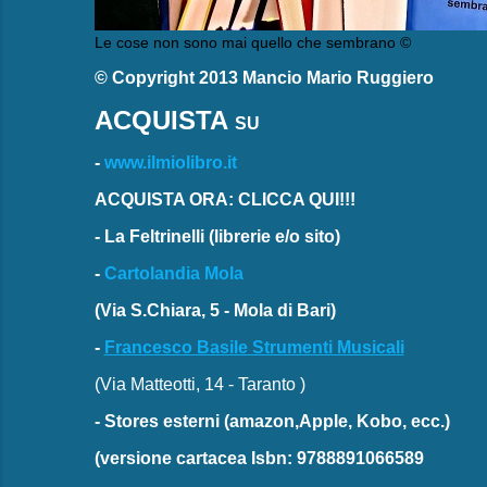
Le cose non sono mai quello che sembrano ©
© Copyright 2013 Mancio Mario Ruggiero
ACQUISTA
SU
-
www.ilmiolibro.it
ACQUISTA ORA: CLICCA QUI!!!
-
La Feltrinelli
(librerie e/o sito)
-
Cartolandia Mola
(Via S.Chiara, 5 - Mola di Bari)
-
Francesco Basile Strumenti Musicali
(Via Matteotti, 14 - Taranto )
-
Stores esterni
(amazon,Apple, Kobo, ecc.)
(versione cartacea
Isbn: 9788891066589