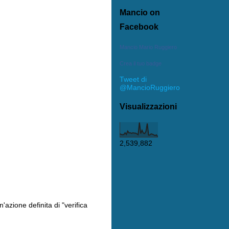
Mancio on
Facebook
Mancio Mario Ruggiero
Crea il tuo badge
Tweet di
@MancioRuggiero
Visualizzazioni
2,539,882
'azione definita di "verifica