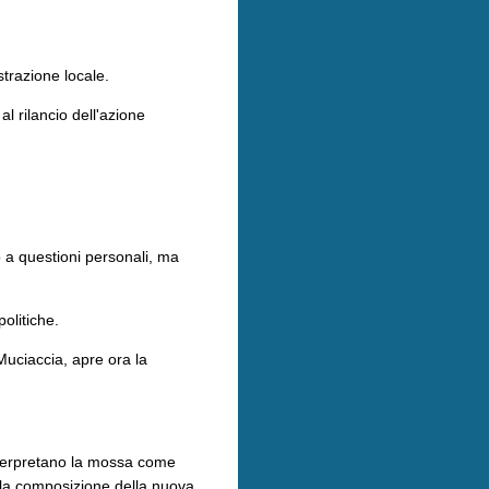
trazione locale.
al rilancio dell'azione
 a questioni personali, ma
politiche.
Muciaccia, apre ora la
interpretano la mossa come
e la composizione della nuova