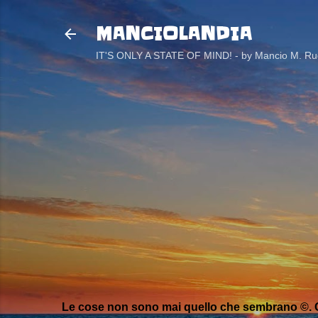
MANCIOLANDIA
IT'S ONLY A STATE OF MIND! - by Mancio M. Rug
Le cose non sono mai quello che sembrano ©. C