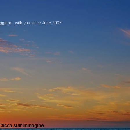
Passa ai contenuti principali
giero - with you since June 2007
licca sull'immagine.