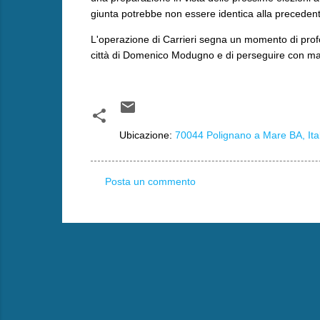
giunta potrebbe non essere identica alla precedent
​L'operazione di Carrieri segna un momento di profo
città di Domenico Modugno e di perseguire con maggi
Ubicazione:
70044 Polignano a Mare BA, Ital
Posta un commento
C
o
m
m
e
n
t