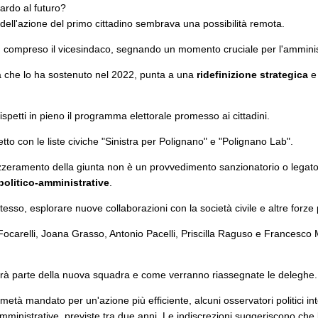
uardo al futuro?
dell'azione del primo cittadino sembrava una possibilità remota.
ri, compreso il vicesindaco, segnando un momento cruciale per l'amminis
a che lo ha sostenuto nel 2022, punta a una
ridefinizione strategica
e 
rispetti in pieno il programma elettorale promesso ai cittadini.
tto con le liste civiche "Sinistra per Polignano" e "Polignano Lab".
l'azzeramento della giunta non è un provvedimento sanzionatorio o legato
politico-amministrative
.
stesso, esplorare nuove collaborazioni con la società civile e altre forze 
Focarelli, Joana Grasso, Antonio Pacelli, Priscilla Raguso e Francesco 
farà parte della nuova squadra e come verranno riassegnate le deleghe.
i metà mandato per un'azione più efficiente, alcuni osservatori politici 
amministrative, previste tra due anni. Le indiscrezioni suggeriscono ch