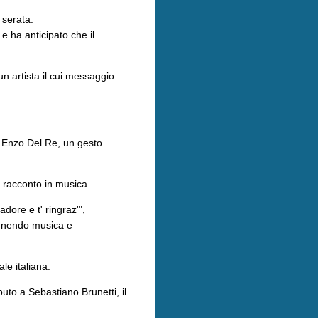
 serata.
e ha anticipato che il
n artista il cui messaggio
a Enzo Del Re, un gesto
un racconto in musica.
dore e t' ringraz'",
 unendo musica e
le italiana.
buto a Sebastiano Brunetti, il