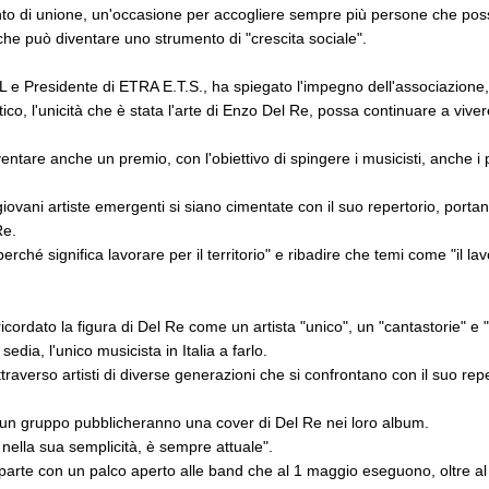
o di unione, un'occasione per accogliere sempre più persone che poss
iò che può diventare uno strumento di "crescita sociale".
 e Presidente di ETRA E.T.S., ha spiegato l'impegno dell'associazione,
istico, l'unicità che è stata l'arte di Enzo Del Re, possa continuare a vi
ntare anche un premio, con l'obiettivo di spingere i musicisti, anche i p
iovani artiste emergenti si siano cimentate con il suo repertorio, port
Re.
hé significa lavorare per il territorio" e ribadire che temi come "il lavoro,
 ricordato la figura di Del Re come un artista "unico", un "cantastorie" e
ia, l'unico musicista in Italia a farlo.
verso artisti di diverse generazioni che si confrontano con il suo reper
e un gruppo pubblicheranno una cover di Del Re nei loro album.
o nella sua semplicità, è sempre attuale".
parte con un palco aperto alle band che al 1 maggio eseguono, oltre al 