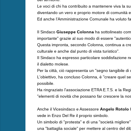
Le voci di chi ha contribuito a mantenere viva la su
diventando un vero e proprio motore di comunità 
Ed anche l'Amministrazione Comunale ha voluto far
Il Sindaco
Giuseppe Colonna
ha sottolineato com
importante" grazie al suo modo di essere "autentic
Questa impronta, secondo Colonna, continua a cres
culturale e anche dal punto di vista turistico".
Il Sindaco ha espresso particolare soddisfazione nel
il dialetto molese.
Per la città, ciò rappresenta un "segno tangibile d
L'obiettivo, ha concluso Colonna, è "creare quel se
possibile.
Ha ringraziato l'associazione ETRA E.T.S. e la Regi
"elementi di novità che possano far crescere la nost
Anche il Vicesindaco e Assessore
Angelo Rotolo
h
vede in Enzo Del Re il proprio simbolo.
Un simbolo di "protesta" e di una "società migliore"
una "battaglia sociale" per mettere al centro del dibat