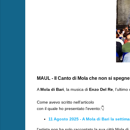
MAUL - Il Canto di Mola che non si spegne
A
Mola di Bari
, la musica di
Enzo Del Re
, l’ultim
Come avevo scritto nell'articolo
con il quale ho presentato l'evento:👇
11 Agosto 2025 - A Mola di Bari la setti
l'artista non ha solo raccontato la sua città Mola di