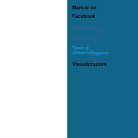
Mancio on
Facebook
Mancio Mario Ruggiero
Crea il tuo badge
Tweet di
@MancioRuggiero
Visualizzazioni