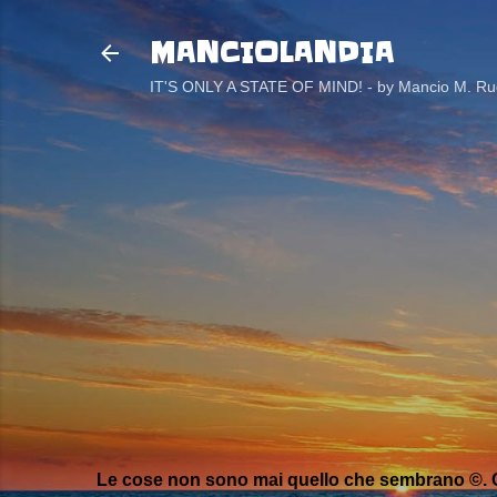
MANCIOLANDIA
IT'S ONLY A STATE OF MIND! - by Mancio M. Rug
Le cose non sono mai quello che sembrano ©. C