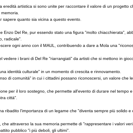
a eredità artistica si sono unite per raccontare il valore di un progetto 
e memoria.
 sapere quanto sia vicina a questo evento.
e Enzo Del Re, pur essendo stato una figura "molto chiacchierata", abb
o, radicale".
cere ogni anno con il MAUL, contribuendo a dare a Mola una "riconoscib
 vedere i brani di Del Re "riarrangiati" da artisti che si mettono in gi
i una identità culturale" in un momento di crescita e rinnovamento.
nso di comunità" in cui i cittadini possano riconoscersi, un valore che 
one per il loro sostegno, che permette all'evento di durare nel tempo e 
ra città".
a ribadito l'importanza di un legame che "diventa sempre più solido e
, che attraverso la sua memoria permette di "rappresentare i valori veri 
tito pubblico "i più deboli, gli ultimi".