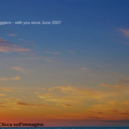
Passa ai contenuti principali
giero - with you since June 2007
licca sull'immagine.