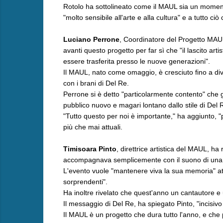
Rotolo ha sottolineato come il MAUL sia un moment
"molto sensibile all'arte e alla cultura" e a tutto c
Luciano Perrone
, Coordinatore del Progetto MAUL
avanti questo progetto per far sì che "il lascito art
essere trasferita presso le nuove generazioni".
Il MAUL, nato come omaggio, è cresciuto fino a dive
con i brani di Del Re.
Perrone si è detto "particolarmente contento" che g
pubblico nuovo e magari lontano dallo stile di Del 
"Tutto questo per noi è importante," ha aggiunto, "perc
più che mai attuali.
Timisoara Pinto
, direttrice artistica del MAUL, ha
accompagnava semplicemente con il suono di una sed
L'evento vuole "mantenere viva la sua memoria" attra
sorprendenti".
Ha inoltre rivelato che quest'anno un cantautore 
Il messaggio di Del Re, ha spiegato Pinto, "incisiv
Il MAUL è un progetto che dura tutto l'anno, e che 