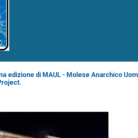
ma edizione di MAUL - Molese Anarchico Uom
roject.