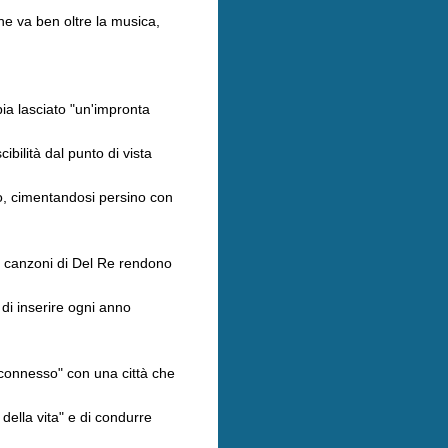
che va ben oltre la musica,
ia lasciato "un'impronta
ilità dal punto di vista
oco, cimentandosi persino con
le canzoni di Del Re rendono
di inserire ogni anno
 connesso" con una città che
della vita" e di condurre