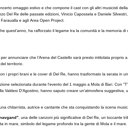
certo omaggio estivo e che compone il cast con gli altri musicisti della
zo Del Re delle passate edizioni, Vinicio Capossela e Daniele Silvestri, 
 Faraualla e agli Area Open Project.
 quest'anno, ha rafforzato il legame tra la comunità e la memoria di u
 per annunciare che l’Arena del Castello sarà presto intitolata proprio 
el territorio.
, con i propri brani e le cover di Del Re, hanno trasformato la serata in 
azione selezionata durante l'evento del 1 maggio a Mola di Bari. Con "T'a
lla Valdesi D'Agostino, hanno saputo creare un'atmosfera suggestiva,
a chitarrista, autrice e cantante che sta conquistando la scena musica
 navgand"
, una delle canzoni più significative di Del Re, un toccante tri
ta in mare, simbolo del legame profondo tra la gente di Mola e il mare.