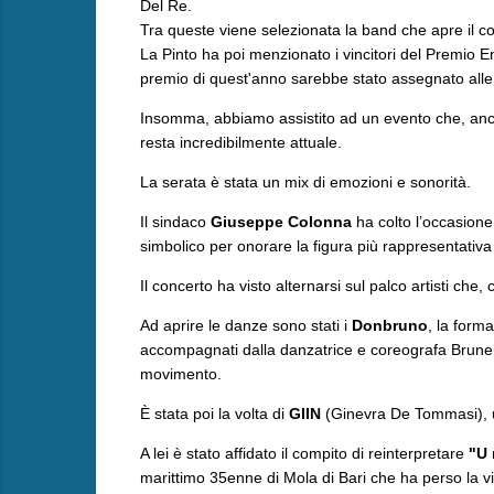
Del Re.
Tra queste viene selezionata la band che apre il con
La Pinto ha poi menzionato i vincitori del Premio En
premio di quest'anno sarebbe stato assegnato alle
Insomma, abbiamo assistito ad un evento che, anche
resta incredibilmente attuale.
La serata è stata un mix di emozioni e sonorità.
Il sindaco
Giuseppe Colonna
ha colto l’occasione
simbolico per onorare la figura più rappresentativa d
Il concerto ha visto alternarsi sul palco artisti che
Ad aprire le danze sono stati i
Donbruno
, la form
accompagnati dalla danzatrice e coreografa Brune
movimento.
È stata poi la volta di
GIIN
(Ginevra De Tommasi), un
A lei è stato affidato il compito di reinterpretare
"U
marittimo 35enne di Mola di Bari che ha perso la vi