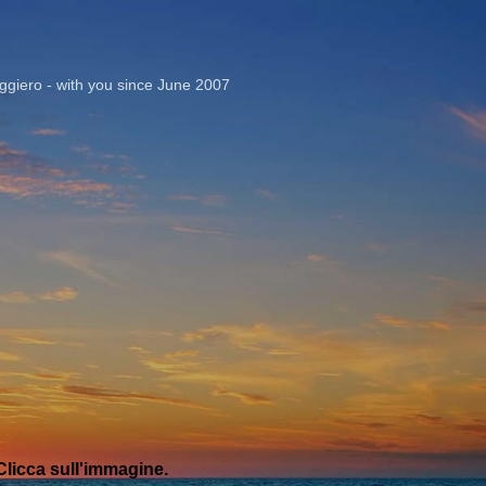
Passa ai contenuti principali
giero - with you since June 2007
licca sull'immagine.