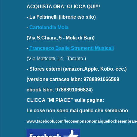
ACQUISTA ORA: CLICCA QUI!!!
-
La Feltrinelli
(librerie e/o sito)
-
Cartolandia Mola
(Via S.Chiara, 5 - Mola di Bari)
-
Francesco Basile Strumenti Musicali
(Via Matteotti, 14 - Taranto )
-
Stores esterni
(amazon,Apple, Kobo, ecc.)
(versione cartacea
Isbn: 9788891066589
ebook
Isbn: 9788891066824)
CLICCA "MI PIACE"
sulla pagina:
Le cose non sono mai quello che sembrano
www.facebook.com/lecosenonsonomaiquellochesembran