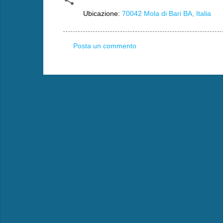
Ubicazione:
70042 Mola di Bari BA, Italia
Posta un commento
C
o
m
m
e
n
t
i