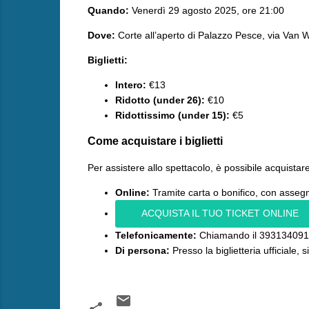
Quando:
Venerdì 29 agosto 2025, ore 21:00
Dove:
Corte all’aperto di Palazzo Pesce, via Van W
Biglietti:
Intero:
€13
Ridotto (under 26):
€10
Ridottissimo (under 15):
€5
​Come acquistare i biglietti
​Per assistere allo spettacolo, è possibile acquistare 
Online:
Tramite carta o bonifico, con asseg
ACQUISTA IL TUO TICKET ONLINE
Telefonicamente:
Chiamando il 393134091
Di persona:
Presso la biglietteria ufficiale,