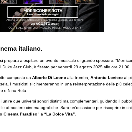
nema italiano.
 si prepara a ospitare un evento musicale di grande spessore: "Morricon
l Duke Jazz Club, è fissato per venerdì 29 agosto 2025 alle ore 21:00.
tetto composto da
Alberto Di Leone
alla tromba,
Antonio Leviero
al p
teria. I musicisti si cimenteranno in una reinterpretazione delle più cele
one e Nino Rota.
di unire due universi sonori distinti ma complementari, guidando il pubbl
elle atmosfere cinematografiche. Sarà un’occasione per riscoprire in chia
o Cinema Paradiso”
a
“La Dolce Vita”
.