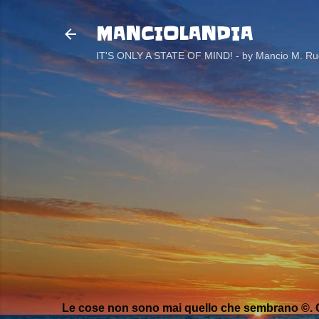
MANCIOLANDIA
IT'S ONLY A STATE OF MIND! - by Mancio M. Rug
Le cose non sono mai quello che sembrano ©. C